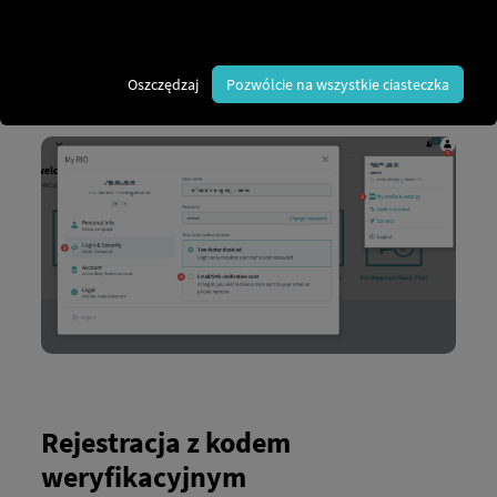
bezpieczeństwo”.
Jako drugi czynnik wybierz „Kod weryfikacyjny e-
mail/SMS”.
Oszczędzaj
Pozwólcie na wszystkie ciasteczka
Rejestracja z kodem
weryfikacyjnym