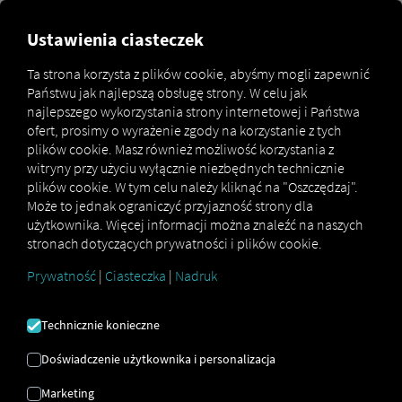
Ustawienia ciasteczek
Uwierzytelnianie
Ta strona korzysta z plików cookie, abyśmy mogli zapewnić
dwuskładnikowe
Państwu jak najlepszą obsługę strony. W celu jak
najlepszego wykorzystania strony internetowej i Państwa
ofert, prosimy o wyrażenie zgody na korzystanie z tych
W tym przewodniku wyjaśnimy, jak włączyć
plików cookie. Masz również możliwość korzystania z
uwierzytelnianie dwuskładnikowe, które spowoduje
witryny przy użyciu wyłącznie niezbędnych technicznie
konieczność podania kodu numerycznego przy
plików cookie. W tym celu należy kliknąć na "Oszczędzaj".
logowaniu.
Może to jednak ograniczyć przyjazność strony dla
użytkownika. Więcej informacji można znaleźć na naszych
Tak się to aktywuje
stronach dotyczących prywatności i plików cookie.
Prywatność
|
Ciasteczka
|
Nadruk
Aby aktywować uwierzytelnianie dwuskładnikowe,
wykonaj następujące proste kroki:
Technicznie konieczne
Otwórz menu użytkownika klikając ikonę w prawym
górnym rogu.
Doświadczenie użytkownika i personalizacja
Wybierz „Mój profil i ustawienia”.
Marketing
W menu użytkownika otwórz zakładkę „Logowanie i