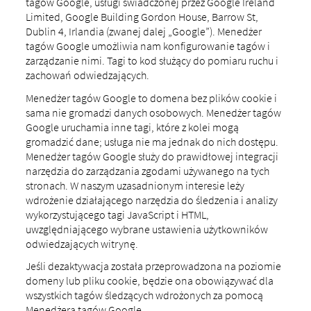
tagów Google, usługi świadczonej przez Google Ireland
Limited, Google Building Gordon House, Barrow St,
Dublin 4, Irlandia (zwanej dalej „Google”). Menedżer
tagów Google umożliwia nam konfigurowanie tagów i
zarządzanie nimi. Tagi to kod służący do pomiaru ruchu i
zachowań odwiedzających.
Menedżer tagów Google to domena bez plików cookie i
sama nie gromadzi danych osobowych. Menedżer tagów
Google uruchamia inne tagi, które z kolei mogą
gromadzić dane; usługa nie ma jednak do nich dostępu.
Menedżer tagów Google służy do prawidłowej integracji
narzędzia do zarządzania zgodami używanego na tych
stronach. W naszym uzasadnionym interesie leży
wdrożenie działającego narzędzia do śledzenia i analizy
wykorzystującego tagi JavaScript i HTML,
uwzględniającego wybrane ustawienia użytkowników
odwiedzających witrynę.
Jeśli dezaktywacja została przeprowadzona na poziomie
domeny lub pliku cookie, będzie ona obowiązywać dla
wszystkich tagów śledzących wdrożonych za pomocą
Menedżera tagów Google.