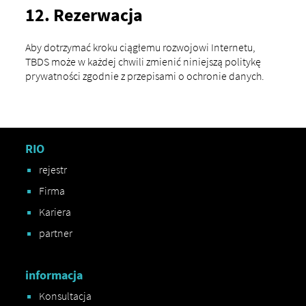
12. Rezerwacja
Aby dotrzymać kroku ciągłemu rozwojowi Internetu,
TBDS może w każdej chwili zmienić niniejszą politykę
prywatności zgodnie z przepisami o ochronie danych.
RIO
rejestr
Firma
Kariera
partner
informacja
Konsultacja