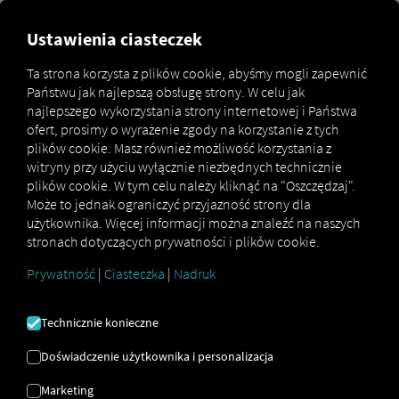
Ustawienia ciasteczek
INSTRUKCJA
Ta strona korzysta z plików cookie, abyśmy mogli zapewnić
OBSŁUGI
Państwu jak najlepszą obsługę strony. W celu jak
najlepszego wykorzystania strony internetowej i Państwa
ofert, prosimy o wyrażenie zgody na korzystanie z tych
W niniejszej instrukcji opisano konfigurację i użytkowanie
plików cookie. Masz również możliwość korzystania z
Order Communication w celu sprawnego zarządzania
witryny przy użyciu wyłącznie niezbędnych technicznie
zamówieniami, planowania tras i optymalizacji
plików cookie. W tym celu należy kliknąć na "Oszczędzaj".
komunikacji pomiędzy dyspozytorem a kierowcami.
Może to jednak ograniczyć przyjazność strony dla
użytkownika. Więcej informacji można znaleźć na naszych
stronach dotyczących prywatności i plików cookie.
Prywatność
|
Ciasteczka
|
Nadruk
Technicznie konieczne
Co jest potrzebne do Order Communication
używać?
Doświadczenie użytkownika i personalizacja
Więc ty Order Communication Aby prawidłowo z niego
korzystać, należy wykonać następujące czynności:
Marketing