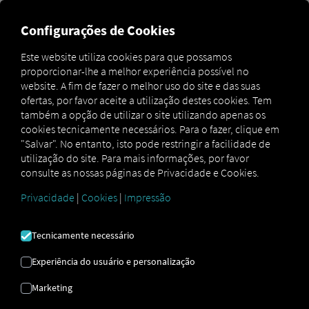
Configurações de Cookies
O RIO As contas de motorista não têm direitos de
Este website utiliza cookies para que possamos
gestor de frota e, por isso, não podem criar um login
proporcionar-lhe a melhor experiência possível no
na aplicação por conta própria. Se for motorista,
website. A fim de fazer o melhor uso do site e das suas
contacte o gestor de frota da sua empresa e solicite
ofertas, por favor aceite a utilização destes cookies. Tem
um login.
também a opção de utilizar o site utilizando apenas os
cookies tecnicamente necessários. Para o fazer, clique em
"Salvar". No entanto, isto pode restringir a facilidade de
utilização do site. Para mais informações, por favor
Adicionar um driver
consulte as nossas páginas de Privacidade e Cookies.
Privacidade
|
Cookies
|
Impressão
Este guia explica o processo estruturado para integrar um
novo motorista na empresa. RIO -plataforma e, se
necessário, dê-lhe a opção de criar a sua própria RIO -
Tecnicamente necessário
utilizador, que pode utilizar para fazer login na
aplicação
Pocket Driver
, por exemplo.
Experiência do usuário e personalização
Marketing