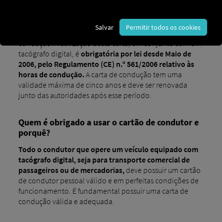
dados sobre as suas atividades de condução
. Estes
dados armazenados podem ser consultados pelas
autoridades durante as inspeções. Assim sendo, todos os
Salvar
Permitir todos os cookies
condutores devem possuir a sua própria carta de
condução. A utilização desta carta, em conjunto com um
tacógrafo digital, é
obrigatória por lei desde Maio de
2006, pelo Regulamento (CE) n.º 561/2006 relativo às
horas de condução.
A carta de condução tem uma
validade máxima de cinco anos e deve ser renovada
junto das autoridades após esse período.
Quem é obrigado a usar o cartão de condutor e
porquê?
Todo o condutor que opere um veículo equipado com
tacógrafo digital, seja para transporte comercial de
passageiros ou de mercadorias,
deve possuir um cartão
de condutor pessoal válido e em perfeitas condições de
funcionamento. É fundamental possuir uma carta de
condução válida e adequada.