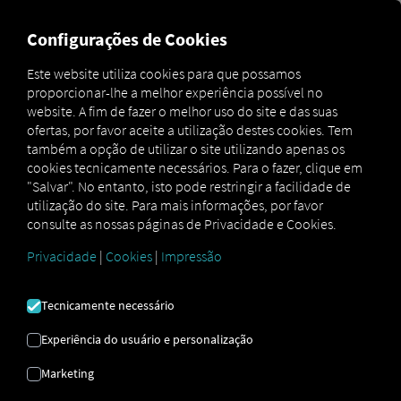
FOR CARRIERS
FOR SHIPPERS
FOR BUSINESS PART
Configurações de Cookies
Este website utiliza cookies para que possamos
proporcionar-lhe a melhor experiência possível no
Glossar
Was ist eine Fahrerkarte
website. A fim de fazer o melhor uso do site e das suas
ofertas, por favor aceite a utilização destes cookies. Tem
CARTEIRA DE
também a opção de utilizar o site utilizando apenas os
cookies tecnicamente necessários. Para o fazer, clique em
"Salvar". No entanto, isto pode restringir a facilidade de
MOTORISTA
utilização do site. Para mais informações, por favor
consulte as nossas páginas de Privacidade e Cookies.
Privacidade
|
Cookies
|
Impressão
O que é uma carta de condução?
Definição, utilização e fundamentos
legais.
Tecnicamente necessário
Experiência do usuário e personalização
A carta de condução é um
documento de identificação
pessoal
que utiliza um chip de memória para armazenar
Marketing
dados relativos à
identidade do condutor, bem como