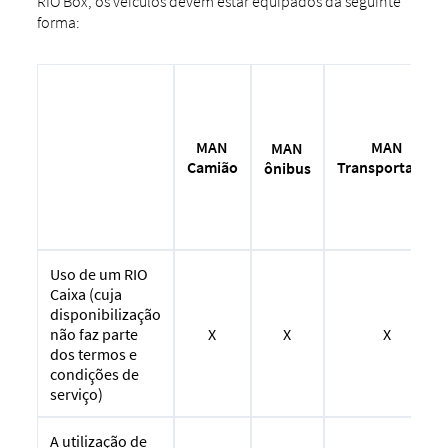
RIO Box, os veículos devem estar equipados da seguinte
forma:
MAN
MAN
MAN
Camião
Transportador
ônibus
Uso de um RIO
Caixa (cuja
disponibilização
X
X
X
não faz parte
dos termos e
condições de
serviço)
A utilização de