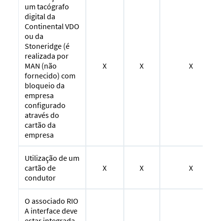
um tacógrafo
digital da
Continental VDO
ou da
Stoneridge (é
realizada por
X
X
X
MAN (não
fornecido) com
bloqueio da
empresa
configurado
através do
cartão da
empresa
Utilização de um
X
X
X
cartão de
condutor
O associado RIO
A interface deve
estar integrada