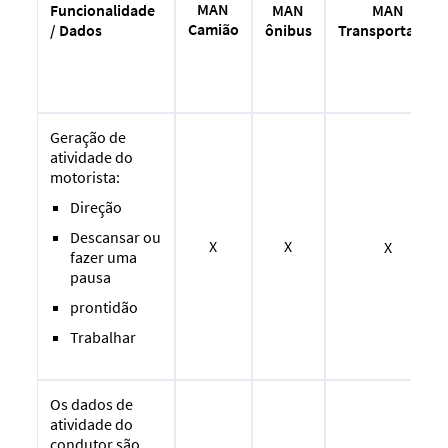
MAN
MAN
Funcionalidade
MAN
Camião
Transportador
/ Dados
ônibus
Geração de
atividade do
motorista:
Direção
Descansar ou
X
X
X
fazer uma
pausa
prontidão
Trabalhar
Os dados de
atividade do
condutor são