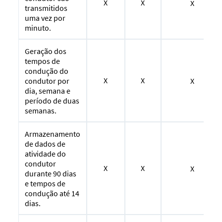
X
X
X
transmitidos
uma vez por
minuto.
Geração dos
tempos de
condução do
X
X
X
condutor por
dia, semana e
período de duas
semanas.
Armazenamento
de dados de
atividade do
condutor
X
X
X
durante 90 dias
e tempos de
condução até 14
dias.