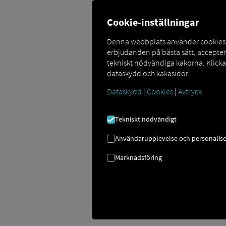
Cookie-inställningar
Denna webbplats använder cookies så
erbjudanden på bästa sätt, accepte
tekniskt nödvändiga kakorna. Klick
dataskydd och kakasidor.
De RIO Förarkonton har inte rättighe
Dataskydd
|
Cookies
|
Avtryck
kontakta ditt företags vagnparksansv
Tekniskt nödvändigt
Användarupplevelse och personalise
Marknadsföring
Lägg till en förare
Den här guiden förklarar den strukturer
skapa sin egen RIO -användare, som han