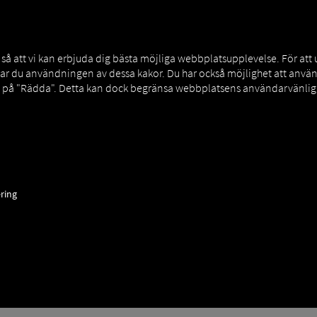
 att vi kan erbjuda dig bästa möjliga webbplatsupplevelse. För att
rar du användningen av dessa kakor. Du har också möjlighet att an
a på "Rädda". Detta kan dock begränsa webbplatsens användarvänligh
ter som vagnparksansvarig och kan därför inte själva skapa en app-in
ariga och be dem att förse dig med en inloggning.
ring
ade processen för att introducera en ny förare i RIO -plattform och,
 till exempel kan använda för att logga in på
Pocket Driver -appen
.