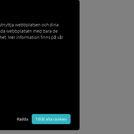
 utnyttja webbplatsen och dina
vända webbplatsen med bara de
et. Mer information finns på vår
loggning. Om du är förare, vänligen
 om nödvändigt, ge honom möjlighet att
Rädda
Tillåt alla cookies