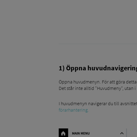
1) Öppna huvudnavigerin
Öppna huvudmenyn. För att göra detta kl
Det står inte alltid "Huvudmeny", utan i
I huvudmenyn navigerar du till avsnittet 
förarhantering.