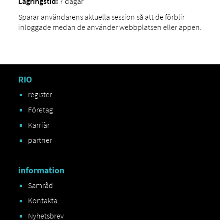
Lagringstid:
7 dagar
Sparar användarens aktuella session så att de förblir
inloggade medan de använder webbplatsen eller appen.
RIO
register
Företag
Karriär
partner
information
Samråd
Kontakta
Nyhetsbrev