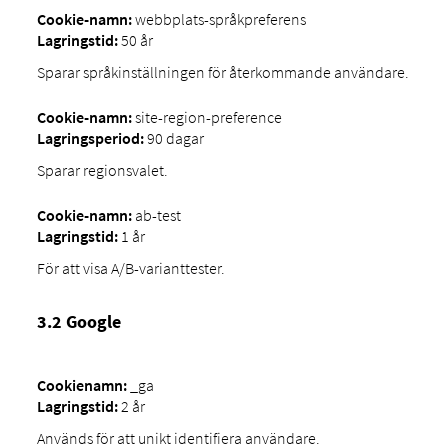
Cookie-namn:
webbplats-språkpreferens
Lagringstid:
50 år
Sparar språkinställningen för återkommande användare.
Cookie-namn:
site-region-preference
Lagringsperiod:
90 dagar
Sparar regionsvalet.
Cookie-namn:
ab-test
Lagringstid:
1 år
För att visa A/B-varianttester.
3.2 Google
Cookienamn:
_ga
Lagringstid:
2 år
Används för att unikt identifiera användare.