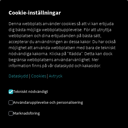
Cookie-inställningar
Skapa en Pocket Driver
Denna webbplats använder cookies så att vi kan erbjuda
Enhetsinloggningar
dig bästa möjliga webbplatsupplevelse. För att utnyttja
webbplatsen och dina erbjudanden på bästa sätt,
accepterar du användningen av dessa kakor. Du har också
För att logga in på Pocket Driver För appen med
möjlighet att använda webbplatsen med bara de tekniskt
enhetsinloggning behöver du åtkomstuppgifterna i form
nödvändiga kakorna. Klicka på "Rädda". Detta kan dock
av en QR-kod. Dessa finns på RIO Plattformen kan skapas
begränsa webbplatsens användarvänlighet. Mer
av vilken användare som helst med rättigheter som
information finns på vår dataskydd och kakasidor.
flottadministratör. När koden väl har skapats är den giltig
för engångsbruk och upp till 72 timmar. Användare loggar
Dataskydd
|
Cookies
|
Avtryck
sedan in i appen genom att skanna QR-koden med sin
smartphonekamera.
Tekniskt nödvändigt
Användarupplevelse och personalisering
Marknadsföring
Nytt fordon
Skapa ett nytt fordon på RIO plattformen med Pocket