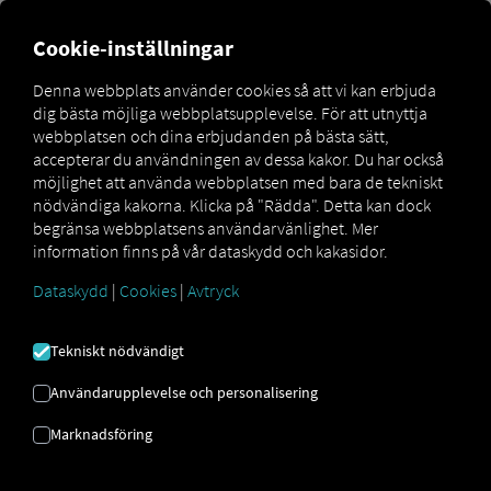
Cookie-inställningar
Skapa en anpassad regel
Denna webbplats använder cookies så att vi kan erbjuda
dig bästa möjliga webbplatsupplevelse. För att utnyttja
Med anpassade regler kan du meddela dig själv eller
webbplatsen och dina erbjudanden på bästa sätt,
andra användare i ditt konto om olika händelser –
accepterar du användningen av dessa kakor. Du har också
antingen via e-post eller direkt via plattformen. På så sätt
möjlighet att använda webbplatsen med bara de tekniskt
behåller du alltid full kontroll.
nödvändiga kakorna. Klicka på "Rädda". Detta kan dock
begränsa webbplatsens användarvänlighet. Mer
information finns på vår dataskydd och kakasidor.
Endast användare med behörighet som
flottadministratör får skapa regler.
Dataskydd
|
Cookies
|
Avtryck
Användare utan denna roll kan dock registreras
som mottagare av aviseringarna.
Tekniskt nödvändigt
Användarupplevelse och personalisering
Marknadsföring