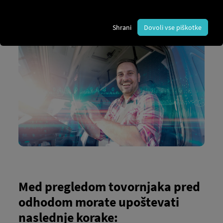
potniškem prometu ter je zakonsko predpisan.
Predodhodni pregled pomaga zgodaj odkriti napake
in preprečiti nesreče ali globe.
Shrani
Dovoli vse piškotke
Med pregledom tovornjaka pred
odhodom morate upoštevati
naslednje korake: