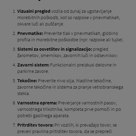
Vizualni pregled
vozila od zunaj za ugotavljanje
morebitnih poškodb, kot so razpoke v pnevmatikah,
okvare luči ali puščanje.
Pnevmatike:
Preverite tlak v pnevmatikah, globino
profila in morebitne poškodbe (npr. razpoke ali tujke).
Sistemi za osvetlitev in signalizacijo:
pregled
žarometov, smernikov, zavornih luči in odsevnikov.
Zavorni sistem:
Funkcionalni preizkusi delovne in
parkirne zavore.
Tekočine:
Preverite nivo olja, hladilne tekočine,
zavorne tekočine in sistema za pranje vetrobranskega
stekla.
Varnostna oprema:
Preverjanje varnostnih pasov,
varnostnega trikotnika, kompleta prve pomoči in po
potrebi gasilnega aparata.
Pritrditev tovora:
Pri vozilih, ki prevažajo tovor, se
preveri pravilna pritrditev tovora, da se prepreči