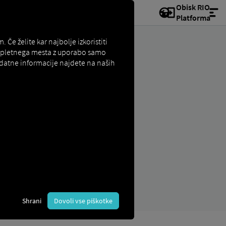
Obisk RIO
Platforma
e želite kar najbolje izkoristiti
e spletnega mesta z uporabo samo
odatne informacije najdete na naših
Shrani
Dovoli vse piškotke