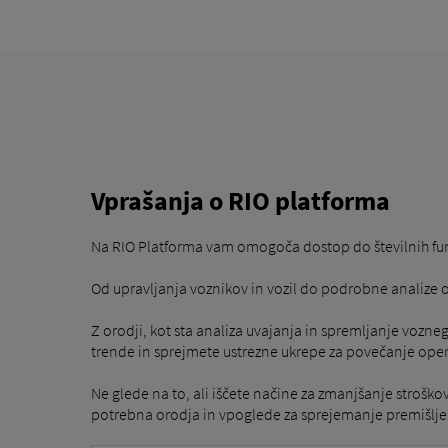
Vprašanja o RIO platforma
Na RIO Platforma vam omogoča dostop do številnih fun
Od upravljanja voznikov in vozil do podrobne analize o
Z orodji, kot sta analiza uvajanja in spremljanje vozn
trende in sprejmete ustrezne ukrepe za povečanje oper
Ne glede na to, ali iščete načine za zmanjšanje stroško
potrebna orodja in vpoglede za sprejemanje premišlje