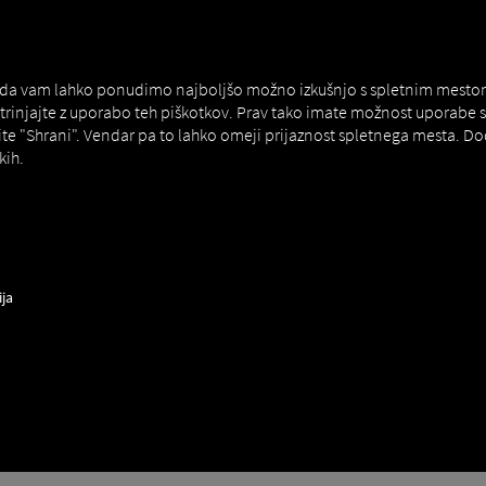
NERS
EXPERT KNOWLEDGE
DEMO
 da vam lahko ponudimo najboljšo možno izkušnjo s spletnim mestom. Č
strinjajte z uporabo teh piškotkov. Prav tako imate možnost uporab
ite "Shrani". Vendar pa to lahko omeji prijaznost spletnega mesta. D
kih.
JA
a
ija