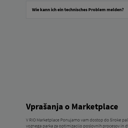
Wie kann ich ein technisches Problem melden?
Kontaktni obrazec za tehnično podporo najdete
tukaj.
Tukaj 
Izberi pozdrav.
Vnesite svoje osebne podatke: ime, priimek, podjetje, e-p
V razdelku
»Razlog za vašo zahtevo«
izberite
»Tehničn
Če je ustrezno, vnesite VIN (identifikacijsko številko vozil
V polje za sporočilo opišite svojo tehnično težavo.
Prosimo, sprejmite politiko zasebnosti.
Kliknite »Pošlji«.
Vprašanja o Marketplace
V RIO Marketplace Ponujamo vam dostop do široke palete
voznega parka za optimizacijo poslovnih procesov in d