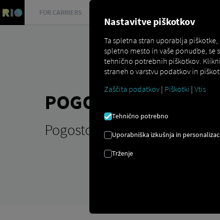
FOR CARRIERS
FOR SHIPPERS
FOR BUSINESS PART
Nastavitve piškotkov
Ta spletna stran uporablja piškotke,
spletno mesto in vaše ponudbe, se 
tehnično potrebnih piškotkov. Klikn
straneh o varstvu podatkov in piškot
Zaščita podatkov
|
Piškotki
|
Vtis
POGOSTA VPRAŠAN
Tehnično potrebno
Pogosto zastavljena vprašanj
Uporabniška izkušnja in personalizac
Trženje