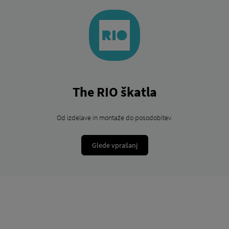
The RIO škatla
Od izdelave in montaže do posodobitev.
Glede vprašanj