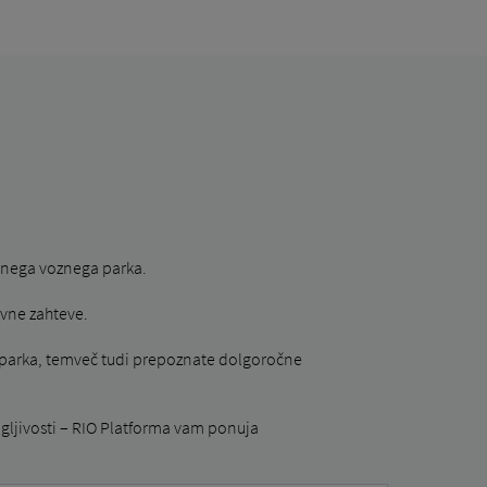
tnega voznega parka.
ovne zahteve.
ga parka, temveč tudi prepoznate dolgoročne
ogljivosti – RIO Platforma vam ponuja