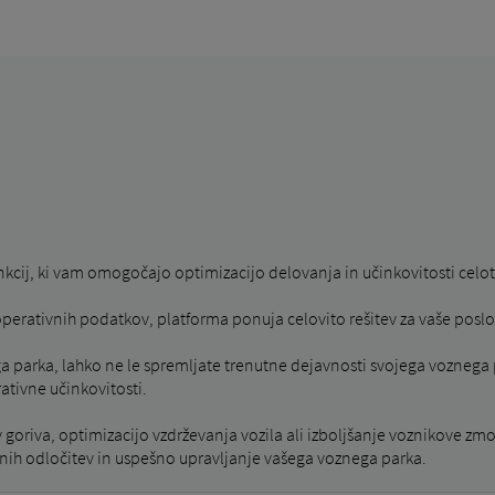
kcij, ki vam omogočajo optimizacijo delovanja in učinkovitosti celo
perativnih podatkov, platforma ponuja celovito rešitev za vaše posl
ega parka, lahko ne le spremljate trenutne dejavnosti svojega vozne
ativne učinkovitosti.
v goriva, optimizacijo vzdrževanja vozila ali izboljšanje voznikove zm
nih odločitev in uspešno upravljanje vašega voznega parka.