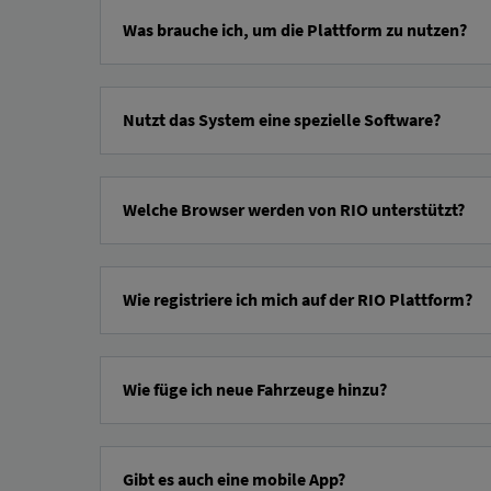
Was brauche ich, um die Plattform zu nutzen?
Ne potrebuješ veliko, da ... RIO Za uporabo platforme:
Nutzt das System eine spezielle Software?
Podjetje z veljavno davčno številko,
aktivna podatkovna povezava iz vsaj enega vozila ali pri
RIO Gre za platformo v oblaku. To pomeni, da potrebujete l
ali vaš brskalnik to zmore RIO Z našo
sistemsko diagnostiko
e-poštni naslov.
Welche Browser werden von RIO unterstützt?
Registrirate se lahko
tukaj
.
The RIO Platforma podpira sodobne spletne brskalnike, kot 
Wie registriere ich mich auf der RIO Plattform?
Chrome
Firefox
Za vstop potrebujete le nekaj klikov in približno dve minuti
safari
Wie füge ich neue Fahrzeuge hinzu?
Rob
Lahko na RIO Nova vozila lahko dodate na platformo in jih 
ustvarite novo vozilo z navedbo vrste vozila, imena in VIN-j
Gibt es auch eine mobile App?