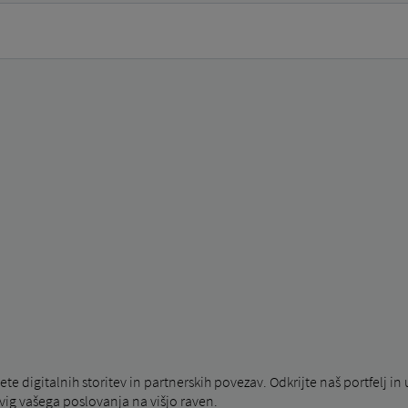
so koraki za izpolnjevanje:
oštni naslov in telefonsko številko.
a težava«
.
a).
 digitalnih storitev in partnerskih povezav. Odkrijte naš portfelj i
vig vašega poslovanja na višjo raven.