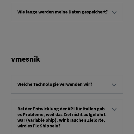
Wie lange werden meine Daten gespeichert?
Naročila za prevoz in storitve se arhivirajo 30 dni
po zaključku oziroma 180 dni, če je naročilo še v
obdelavi (tj. še ni zaključeno), TBDS pa jih 12
mesecev po arhiviranju samodejno izbriše in zato
niso več v vašem sistemu. RIO Uporabniški račun
platforme je na voljo. Glejte
opis storitve
.
vmesnik
Welche Technologie verwenden wir?
Uporabljamo REST API s sporočili o logistiki
dokončanih vozil kot telesi XML. Za končne točke
bomo zagotovili specifikacijo OpenAPI. Za
Bei der Entwicklung der API für Italien gab
es Probleme, weil das Ziel nicht aufgeführt
specifikacijo koristnega tovora glejte ločeno
war (Variable Ship). Wir brauchen Zielorte,
priloženi XSD.
wird es Fix Ship sein?