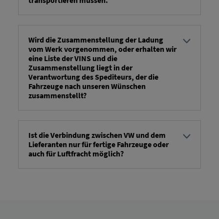
Excelovo datoteko za prenos v sistemu lahko
ustvarite s klikom na gumb za prenos v zgornjem
desnem kotu.
Wird die Zusammenstellung der Ladung
vom Werk vorgenommen, oder erhalten wir
eine Liste der VINS und die
Zusammenstellung liegt in der
Verantwortung des Spediteurs, der die
Fahrzeuge nach unseren Wünschen
zusammenstellt?
Tovarna poskrbi za montažo tovora. Tovarne, kjer
dobavitelji sami sestavljajo tovore (npr. za
Wrezsnio), o tem ne komunicirajo. Outbound Order
Ist die Verbindung zwischen VW und dem
Lieferanten nur für fertige Fahrzeuge oder
Book .
auch für Luftfracht möglich?
Komunikacija o Outbound Order Book Sistem bo
mogoč le za dokončana vozila in sprva le za
tovorni promet; zračni prevoz trenutno ni
načrtovan, vendar bo mogoč čez 2–3 leta, ne pa
kot del zagona.