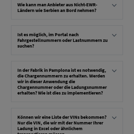
Wie kann man Anbieter aus Nicht-EWR-
Ländern wie Serbien an Bord nehmen?
... postopek bo ročni -> mi ( RIO Obvestili vas bomo
v najkrajšem možnem času.
Ist es möglich, im Portal nach
Fahrgestellnummern oder Lastnummern zu
suchen?
Vozila ali prevozna sredstva lahko iščete z vnosom
VIN-a, proizvodne številke ali ID-ja prevoznega
sredstva.
In der Fabrik in Pamplona ist es notwendig,
die Chargennummern zu erhalten. Werden
wir in dieser Anwendung die
Chargennummer oder die Ladungsnummer
erhalten? Wie ist dies zu implementieren?
...številka tovora se sporoči v polju FV14a:
Handling/Body/VehicleTransportOrder/Header/Reference/@
Können wir eine Liste der VINs bekommen?
Nur die VIN, die wir mit der Nummer Ihrer
Ladung in Excel oder ähnlichem
transportieren müssen.