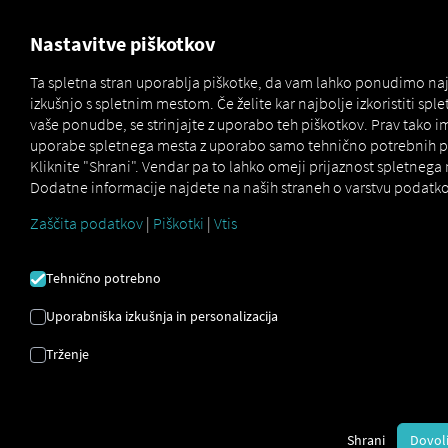
FOR CARRIERS
FOR SHIPPERS
FOR BUSINESS PART
Nastavitve piškotkov
Ta spletna stran uporablja piškotke, da vam lahko ponudimo n
izkušnjo s spletnim mestom. Če želite kar najbolje izkoristiti spl
OUTBOUND ORDER
vaše ponudbe, se strinjajte z uporabo teh piškotkov. Prav tako 
uporabe spletnega mesta z uporabo samo tehnično potrebnih p
BOOK STRAN ZA
Kliknite "Shrani". Vendar pa to lahko omeji prijaznost spletnega
Dodatne informacije najdete na naših straneh o varstvu podatkov
PODPORO
Zaščita podatkov
|
Piškotki
|
Vtis
Tukaj boste našli vse, kar potrebujete za nemoten začetek
Tehnično potrebno
– od
navodil po korakih
do
pogosto zastavljenih
Uporabniška izkušnja in personalizacija
vprašanj.
Najboljši način za začetek je naš
hitri vodnik.
Trženje
Prenesite hitri vodnik zdaj
Shrani
Dovoli