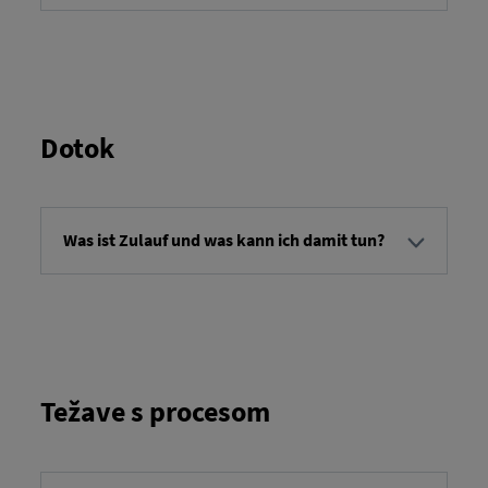
Servisni nalogi so nalogi za določene storitve, ki jih
je treba opraviti na vozilu. Vsebina servisnega
naloga določa storitev, ki jo je treba opraviti.
Sporočite lahko zaključek servisa in, odvisno od
servisnega naloga, navedete dodatne informacije.
Dotok
Was ist Zulauf und was kann ich damit tun?
Dohodni se nanaša na pregled naročil prevozov, ki
prispejo na cilj ob določenem času. Na voljo imate
možnost ogleda naročil prevozov in pridobitve
podrobnih informacij o vsakem naročilu.
Težave s procesom