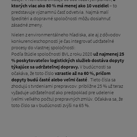
ktorých viac ako 80 % má menej ako 10 vozidiel
– to
predstavuje významnú časť odvetvia. Najmä malí
špeditéri a dopravné spoločnosti môžu dosiahnuť
zásadné zmeny.
Nielen z environmentálneho hľadiska, ale aj z dôvodov
konkurencieschopnosti je čas integrovať udržateľné
procesy do vlastnej spoločnosti:
Podľa štúdie spoločnosti BVL z roku 2020
už najmenej 25
% poskytovateľov logistických služieb dostáva dopyty
týkajúce sa udržateľnej dopravy.
V budúcnosti sa
očakáva, že toto číslo
vzrastie až na 60 %, pričom
dopyty budú časté alebo veľmi časté
. Tieto čísla sa
zhodujú s tvrdeniami prepravcov: približne 25 % už teraz
vyžaduje udržateľnosť ako predpoklad pre udelenie
(veľmi veľkého počtu) prepravných zmlúv. Očakáva sa, že
toto číslo sa v budúcnosti zvýši na 65 %.