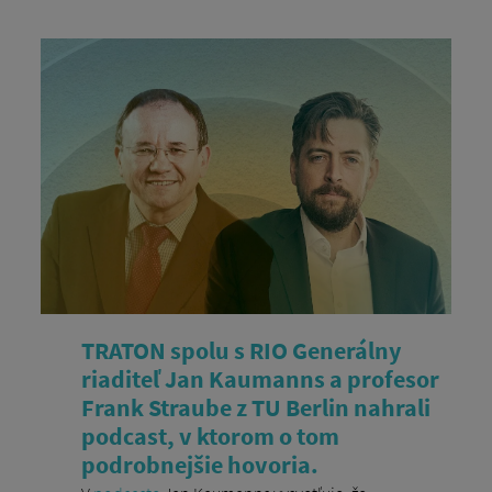
TRATON spolu s RIO Generálny
riaditeľ Jan Kaumanns a profesor
Frank Straube z TU Berlin nahrali
podcast, v ktorom o tom
podrobnejšie hovoria.