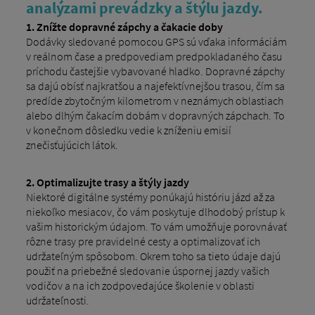
analýzami prevádzky a štýlu jazdy.
1. Znížte dopravné zápchy a čakacie doby
Dodávky sledované pomocou GPS sú vďaka informáciám
v reálnom čase a predpovediam predpokladaného času
príchodu častejšie vybavované hladko. Dopravné zápchy
sa dajú obísť najkratšou a najefektívnejšou trasou, čím sa
predíde zbytočným kilometrom v neznámych oblastiach
alebo dlhým čakacím dobám v dopravných zápchach. To
v konečnom dôsledku vedie k zníženiu emisií
znečisťujúcich látok.
2.
Optimalizujte trasy a štýly jazdy
Niektoré digitálne systémy ponúkajú históriu jázd až za
niekoľko mesiacov, čo vám poskytuje dlhodobý prístup k
vašim historickým údajom. To vám umožňuje porovnávať
rôzne trasy pre pravidelné cesty a optimalizovať ich
udržateľným spôsobom. Okrem toho sa tieto údaje dajú
použiť na priebežné sledovanie úspornej jazdy vašich
vodičov a na ich zodpovedajúce školenie v oblasti
udržateľnosti.