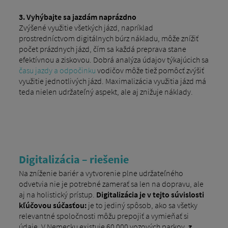
3.
Vyhýbajte sa jazdám naprázdno
Zvýšené využitie všetkých jázd, napríklad
prostredníctvom digitálnych búrz nákladu, môže znížiť
počet prázdnych jázd, čím sa každá preprava stane
efektívnou a ziskovou. Dobrá analýza údajov týkajúcich sa
času jazdy a odpočinku
vodičov môže tiež pomôcť zvýšiť
využitie jednotlivých jázd. Maximalizácia využitia jázd má
teda nielen udržateľný aspekt, ale aj znižuje náklady.
Digitalizácia – riešenie
Na zníženie bariér a vytvorenie plne udržateľného
odvetvia nie je potrebné zamerať sa len na dopravu, ale
aj na holistický prístup.
Digitalizácia je v tejto súvislosti
kľúčovou súčasťou:
je to jediný spôsob, ako sa všetky
relevantné spoločnosti môžu prepojiť a vymieňať si
údaje. V Nemecku existuje 60 000 vozových parkov,
z