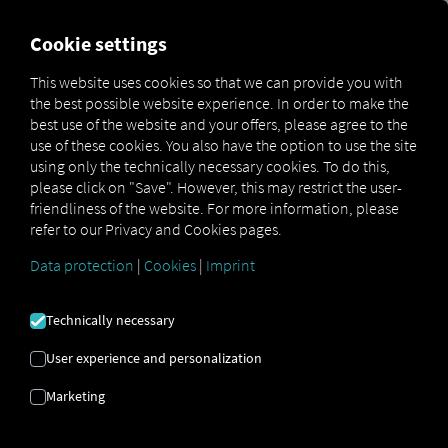
FOR CARRIERS
FOR SHIPPERS
FOR BUSINESS PART
Cookie settings
This website uses cookies so that we can provide you with
the best possible website experience. In order to make the
LOGISTIKA |
best use of the website and your offers, please agree to the
use of these cookies. You also have the option to use the site
EKONOMIKA |
using only the technically necessary cookies. To do this,
please click on "Save". However, this may restrict the user-
EKOLÓGIA
friendliness of the website. For more information, please
refer to our Privacy and Cookies pages.
Data protection
|
Cookies
|
Imprint
Udržateľnosť v logistike: Ako možno
skombinovať ekologické a ekonomické
Technically necessary
ciele.
User experience and personalization
Marketing