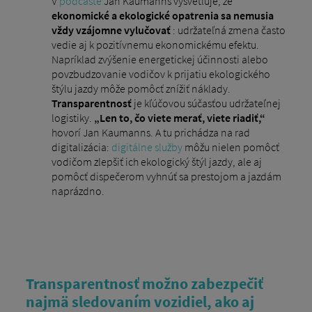
V
podcaste
Jan Kaumanns vysvetľuje, že
ekonomické a ekologické opatrenia sa nemusia
vždy vzájomne vylučovať
: udržateľná zmena často
vedie aj k pozitívnemu ekonomickému efektu.
Napríklad zvýšenie energetickej účinnosti alebo
povzbudzovanie vodičov k prijatiu ekologického
štýlu jazdy môže pomôcť znížiť náklady.
Transparentnosť
je kľúčovou súčasťou udržateľnej
logistiky.
„Len to, čo viete merať, viete riadiť,“
hovorí Jan Kaumanns. A tu prichádza na rad
digitalizácia:
digitálne služby
môžu nielen pomôcť
vodičom zlepšiť ich ekologický štýl jazdy, ale aj
pomôcť dispečerom vyhnúť sa prestojom a jazdám
naprázdno.
Transparentnosť možno zabezpečiť
najmä sledovaním vozidiel, ako aj