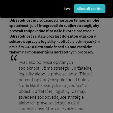
Nachhaltigkeit in der Logistik: Ökologie &
Blog
Save
Allow all cookies
Ökonomie vereinen
Udržateľnosť je v súčasnosti horúcou témou: mnohé
spoločnosti ju už integrovali do svojich stratégií, aby
prevzali zodpovednosť za naše životné prostredie.
Udržateľnosť sa stala obzvlášť dôležitou otázkou v
sektore dopravy a logistiky kvôli súvisiacim vysokým
emisiám CO2 a tieto spoločnosti sú pod rastúcim
tlakom na implementáciu udržateľných procesov.
„Viac ako polovica opýtaných
spoločností už má stratégiu udržateľnej
logistiky alebo ju práve zavádza. Tridsať
percent opýtaných spoločností bolo v
štúdii klasifikovaných ako „vedúce“ v
oblasti udržateľnej logistiky: Už majú
zavedené zodpovedajúce stratégie
alebo ich práve zavádzajú a už si
stanovili absolútne ciele znižovania