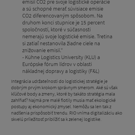
emisií CO2 pre svoje logistické operácie
a sú schopné merať súvisiace emisie
CO2 diferencovaným spôsobom. Na
druhom konci stupnice je 15 percent
spoločností, ktoré v súčasnosti
nemerajú svoje logistické emisie. Tretina
si zatiaľ nestanovila žiadne ciele na
znižovanie emisií.“
- Kühne Logistics University (KLU) a
Európske fórum lídrov v oblasti
nákladnej dopravy a logistiky (F&L)
Integrácia udržateľnosti do logistickej stratégie je
dobrým prvým krokom správnym smerom. Aké sú však
kľúčové body a zmeny, ktoré by takáto stratégia mala
zahŕňať? Najmä pre malé flotily musia mať ekologické
postupy aj ekonomický zmysel. Nemôžu sa len tak z
nadšenia prispôsobiť trendu. RIO vníma digitalizáciu ako
skvelú príležitosť priblížiť sa k zelenej logistike.