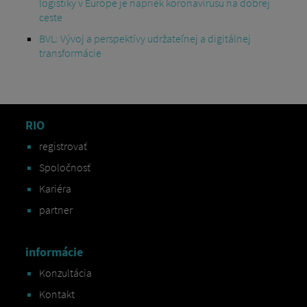
logistiky v Európe je napriek koronavírusu na dobrej
ceste
BVL: Vývoj a perspektívy udržateľnej a digitálnej
transformácie
RIO
registrovať
Spoločnosť
Kariéra
partner
informácie
Konzultácia
Kontakt