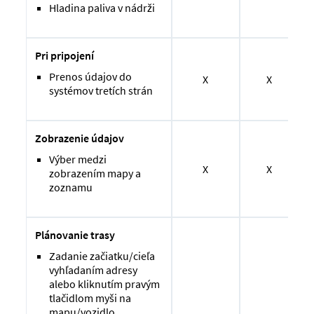
Hladina paliva v nádrži
Pri pripojení
Prenos údajov do
X
X
systémov tretích strán
Zobrazenie údajov
Výber medzi
X
X
zobrazením mapy a
zoznamu
Plánovanie trasy
Zadanie začiatku/cieľa
vyhľadaním adresy
alebo kliknutím pravým
tlačidlom myši na
mapu/vozidlo