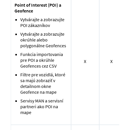
Point of Interest (POI) a
Geofence
Vytvárajte a zobrazujte
POI zákazníkov
Vytvárajte a zobrazujte
okrúhle alebo
polygonálne Geofences
Funkcia importovania
pre POI a okrúhle
X
X
Geofences cez CSV
Filtre pre vozidlá, ktoré
sa majú zobraziť v
detailnom okne
Geofence na mape
Servisy MAN a servisní
partneri ako POI na
mape