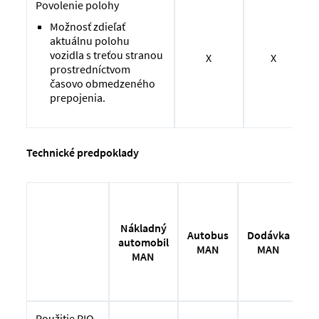
Povolenie polohy
Možnosť zdieľať
aktuálnu polohu
vozidla s treťou stranou
X
X
prostredníctvom
časovo obmedzeného
prepojenia.
Technické predpoklady
Vo
Nákladný
Autobus
Dodávka
automobil
MAN
MAN
b
MAN
r
Použitie RIO