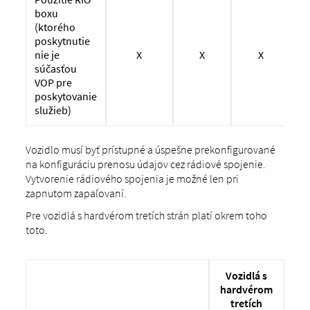
boxu
(ktorého
poskytnutie
X
X
X
nie je
súčasťou
VOP pre
poskytovanie
služieb)
Vozidlo musí byť prístupné a úspešne prekonfigurované
na konfiguráciu prenosu údajov cez rádiové spojenie.
Vytvorenie rádiového spojenia je možné len pri
zapnutom zapaľovaní.
Pre vozidlá s hardvérom tretích strán platí okrem toho
toto.
Vozidlá s
hardvérom
tretích