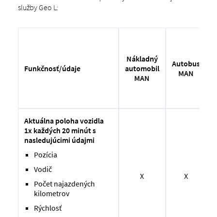
služby Geo L:
Nákladný
Autobus
D
automobil
Funkčnosť/údaje
MAN
MAN
Aktuálna poloha vozidla
1x každých 20 minút s
nasledujúcimi údajmi
Pozícia
Vodič
X
X
Počet najazdených
kilometrov
Rýchlosť