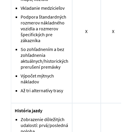
Vkladanie medzicieľov
Podpora štandardných
rozmerov nákladného
vozidla a rozmerov
X
X
špecifických pre
zákazníka
So zohľadnením a bez
zohľadnenia
aktuálnych/historických
prerušení premávky
Výpočet mýtnych
nákladov
Až tri alternatívy trasy
História jazdy
Zobrazenie dôležitých
udalostí: prvá/posledná
poloha,