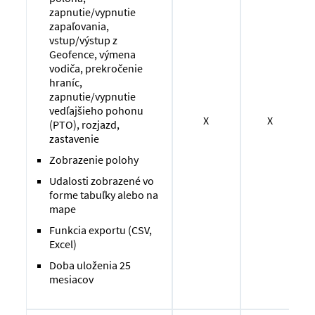
zapnutie/vypnutie
zapaľovania,
vstup/výstup z
Geofence, výmena
vodiča, prekročenie
hraníc,
zapnutie/vypnutie
vedľajšieho pohonu
X
X
(PTO), rozjazd,
zastavenie
Zobrazenie polohy
Udalosti zobrazené vo
forme tabuľky alebo na
mape
Funkcia exportu (CSV,
Excel)
Doba uloženia 25
mesiacov