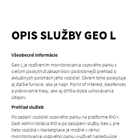
OPIS SLUŽBY GEO L
Všeobecné informácie
Geo L je rozšírením monitorovania vozového parku s
cieľom poskytnúť zákazníkovi podrobnejší prehľad o
aktuálnych polohách jeho vozidiel. Okrem toho poskytuje
aj ďalšie funkcie, ako je napr. Point of Interest, Geofences
a plánovanie trasy, ako aj dlhšia doba uchovávania
údajov.
Prehľad služieb
Po zadaní vozidiel vozového parku na platforme RIO v
časti Administrácia RIO a po zakúpení služby Geo L pre
tieto vozidlá v Marketplace je možné v rámci
monitorovania vozového parku využívať nasledujúce