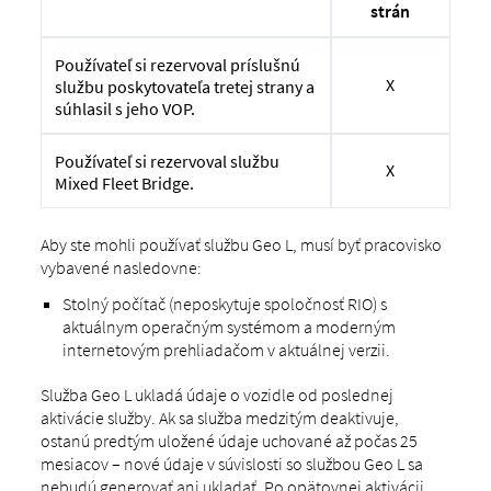
strán
Používateľ si rezervoval príslušnú
X
službu poskytovateľa tretej strany a
súhlasil s jeho VOP.
Používateľ si rezervoval službu
X
Mixed Fleet Bridge.
Aby ste mohli používať službu Geo L, musí byť pracovisko
vybavené nasledovne:
Stolný počítač (neposkytuje spoločnosť RIO) s
aktuálnym operačným systémom a moderným
internetovým prehliadačom v aktuálnej verzii.
Služba Geo L ukladá údaje o vozidle od poslednej
aktivácie služby. Ak sa služba medzitým deaktivuje,
ostanú predtým uložené údaje uchované až počas 25
mesiacov – nové údaje v súvislosti so službou Geo L sa
nebudú generovať ani ukladať. Po opätovnej aktivácii