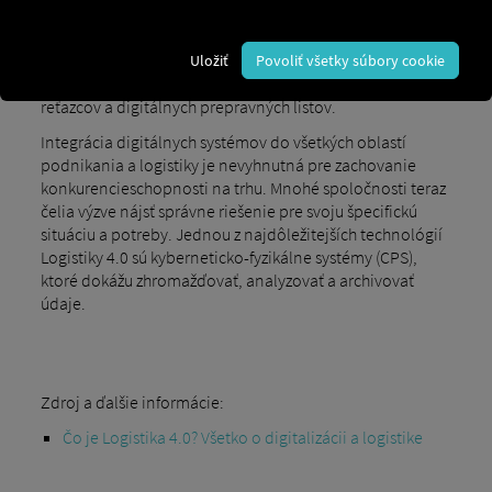
na zavádzanie nových, pokročilých technológií.
Cieľom
je
prepojenie a decentralizácia
spolu s
optimalizovaným dodávateľským reťazcom
Uložiť
Povoliť všetky súbory cookie
prostredníctvom transparentných dodávateľských
reťazcov a digitálnych prepravných listov.
Integrácia digitálnych systémov do všetkých oblastí
podnikania a logistiky je nevyhnutná pre zachovanie
konkurencieschopnosti na trhu. Mnohé spoločnosti teraz
čelia výzve nájsť správne riešenie pre svoju špecifickú
situáciu a potreby. Jednou z najdôležitejších technológií
Logistiky 4.0 sú kyberneticko-fyzikálne systémy (CPS),
ktoré dokážu zhromažďovať, analyzovať a archivovať
údaje.
Zdroj a ďalšie informácie:
Čo je Logistika 4.0? Všetko o digitalizácii a logistike