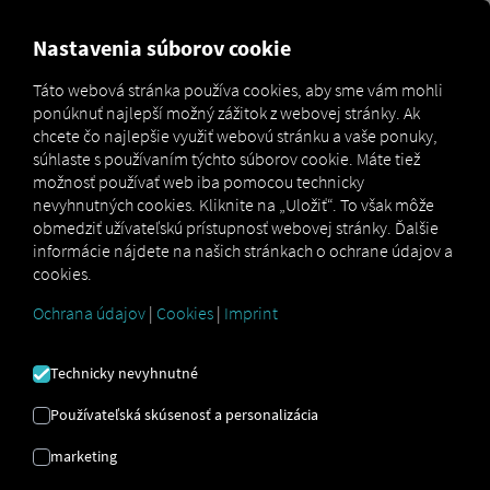
FOR CARRIERS
FOR SHIPPERS
FOR BUSINESS PART
Nastavenia súborov cookie
Táto webová stránka používa cookies, aby sme vám mohli
ponúknuť najlepší možný zážitok z webovej stránky. Ak
Glossar
Was bedeutet Logistik 4.0?
chcete čo najlepšie využiť webovú stránku a vaše ponuky,
súhlaste s používaním týchto súborov cookie. Máte tiež
LOGISTIKA 4.0
možnosť používať web iba pomocou technicky
nevyhnutných cookies. Kliknite na „Uložiť“. To však môže
obmedziť užívateľskú prístupnosť webovej stránky. Ďalšie
informácie nájdete na našich stránkach o ochrane údajov a
Svet v súčasnosti prechádza digitálnou transformáciou vo
cookies.
všetkých oblastiach. Každý, kto chce mať dnes šancu v
súťaži, sa musí prispôsobiť.
Ochrana údajov
|
Cookies
|
Imprint
Termín Logistika 4.0 je podtermínom, a teda
predpokladom štvrtej priemyselnej revolúcie (známej aj
Technicky nevyhnutné
ako Priemysel 4.0). Opisuje svet, v ktorom sieťovo
prepojené stroje navzájom komunikujú a autonómne sa
Používateľská skúsenosť a personalizácia
koordinujú. Logistika 4.0 sa tiež zameriava na
prepojenie
marketing
a integráciu logistických procesov, centrálne aj
decentralizovane, v celej spoločnosti a výrobe, ako aj