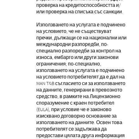
проверка на кредитоспособността и/
или проверка на списъка със санкции.
Използването на услугата е подчинено
на условието, че не съществуват
пречки, дължащи се на национални или
международни разпоредби, по-
специално разпоредби за контрол на
износа, ембарго или други законови
ограничения; по-специално,
използването на услугата е подчинено
на условието потребителят да е дал на
MAN T&B съгласието си за използването
на данните, генерирани в превозното
средство, в рамките на Лицензионно
споразумение с краен потребител
(EULA), при условие че е законово
изисквано договорно основание за
използването на данните. Освен това
потребителят се задължава да
предостави цялата друга информация