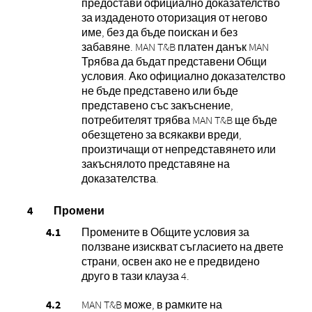
предостави официално доказателство
за издаденото оторизация от негово
име, без да бъде поискан и без
забавяне. MAN T&B платен данък MAN
Трябва да бъдат представени Общи
условия. Ако официално доказателство
не бъде представено или бъде
представено със закъснение,
потребителят трябва MAN T&B ще бъде
обезщетено за всякакви вреди,
произтичащи от непредставянето или
закъснялото представяне на
доказателства.
Промени
Промените в Общите условия за
ползване изискват съгласието на двете
страни, освен ако не е предвидено
друго в тази клауза 4.
MAN T&B може, в рамките на