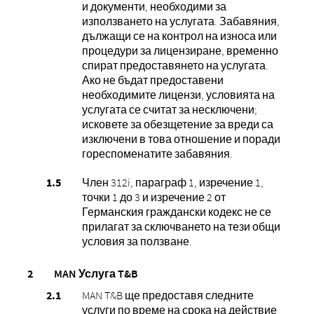
и документи, необходими за
използването на услугата. Забавяния,
дължащи се на контрол на износа или
процедури за лицензиране, временно
спират предоставянето на услугата.
Ако не бъдат предоставени
необходимите лицензи, условията на
услугата се считат за несключени;
исковете за обезщетение за вреди са
изключени в това отношение и поради
гореспоменатите забавяния.
Член 312i, параграф 1, изречение 1,
точки 1 до 3 и изречение 2 от
Германския граждански кодекс не се
прилагат за сключването на тези общи
условия за ползване.
MAN Услуга T&B
MAN T&B ще предоставя следните
услуги по време на срока на действие