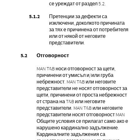
се уреждат от раздел 5.2.
Претенции за дефекти са
изключени, доколкото причината
за тях е причинена от потребителя
или от някой от неговите
представители.
Отговорност
MAN T&B носи отговорност за щети,
причинени от умисъл и/или груба
небрежност. MAN T&B или неговите
представители не носят отговорност за
щети, причинени от проста небрежност
от страна на T&B или неговите
представители. MAN T&B или неговите
представители носят отговорност MAN
Общите условия се прилагат само ако е
нарушено кардинално задължение.
Кардиналните задължения са