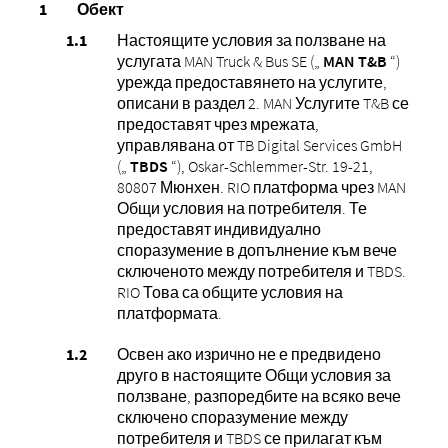
Обект
Настоящите условия за ползване на
услугата MAN Truck & Bus SE („
MAN T&B
“)
урежда предоставянето на услугите,
описани в раздел 2. MAN Услугите T&B се
предоставят чрез мрежата,
управлявана от TB Digital Services GmbH
(„
TBDS
“), Oskar-Schlemmer-Str. 19-21,
80807 Мюнхен. RIO платформа чрез MAN
Общи условия на потребителя. Те
предоставят индивидуално
споразумение в допълнение към вече
сключеното между потребителя и TBDS.
RIO Това са общите условия на
платформата.
Освен ако изрично не е предвидено
друго в настоящите Общи условия за
ползване, разпоредбите на всяко вече
сключено споразумение между
потребителя и TBDS се прилагат към