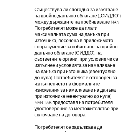
Съществува ли спогодба за избягване
на двойно данъчно облагане („СИДДО“)
между държавите на пребиваване MAN
Потребителят може да плати
максималната сума на данъка при
източника, посочена в приложимото
споразумение за избягване на двойно
данъчно облагане (СИДДО), на
съответните органи, при условие че са
изпълнени условията за намаляване
на данъка при източника (евентуално
до нула). Потребителят е отговорен за
изпълнението на формалните
изисквания за намаляване на данъка
при източника (евентуално до нула).
MAN T&B предоставя на потребителя
удостоверение за местожителство при
сключване на договора.
Потребителят се задължава да