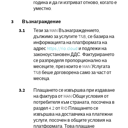
година и да ги изтриват отново, когато е
уместно.
Възнаграждение
Тези за MAN Възнаграждението,
дължимо за услугите T&B, се базира на
информацията на платформата на
адрес
https://rio.cloud
и подлежи на
законоустановен ДДС. Фактурирането
се разпределя пропорционално на
месеците, през които е MAN Услугата
T&B беше договорена само за част от
месеца.
Плащането се извършва при издаване
на фактура от MAN Общи условия от
потребителя към страната, посочена в
раздел 4.2 от RIO Плащането се
извършва на доставчика на платежни
услуги, посочен в общите условия на
платформата. Това плащане