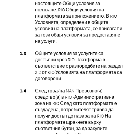
настоящите Общи условия за
ползване. RIO Общи условия на
платформата за приложението. В RIO
Условията, определени в общите
условия на платформата, се прилагат и
за тези общи условия за предоставяне
на услуги.
Общите условия за услугите са
достъпни чрез RIO Платформа в
съответствие с разпоредбите на раздел
2.2 от RIO Условията на платформата са
договорени.
След това/на MAN Превозно(и)
средство(а) в RIO -Административна
зона на RIO След като платформата е
създадена, потребителят трябва да
получи достъп до пазара на RIO На
платформата щракнете върху
съответния бутон, за да закупите