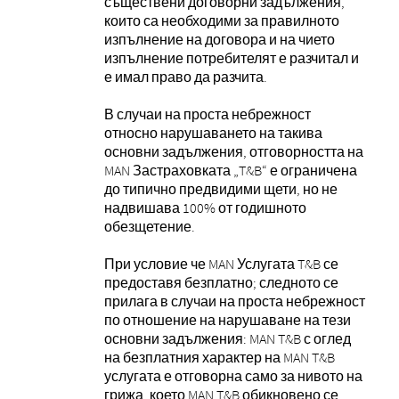
съществени договорни задължения,
които са необходими за правилното
изпълнение на договора и на чието
изпълнение потребителят е разчитал и
е имал право да разчита.
В случаи на проста небрежност
относно нарушаването на такива
основни задължения, отговорността на
MAN Застраховката „T&B“ е ограничена
до типично предвидими щети, но не
надвишава 100% от годишното
обезщетение.
При условие че MAN Услугата T&B се
предоставя безплатно; следното се
прилага в случаи на проста небрежност
по отношение на нарушаване на тези
основни задължения: MAN T&B с оглед
на безплатния характер на MAN T&B
услугата е отговорна само за нивото на
грижа, което MAN T&B обикновено се