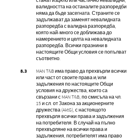
валидността на останалите разпоредби
няма да бъде засегната. Страните се
задължават да заменят невалидната
разпоредба с валидна разпоредба,
която най-много се доближава до
намерението и целта на невалидната
разпоредба. Всички празнини в
настоящите Общи условия се попълват
съответно.
MAN T&B има право да прехвърли всички
или част от своите права и/или
задължения по настоящите Общи
условия на дружества, които са
свързани с MAN T&B, по смисъла на чл.
15 и сл. от Закона за акционерните
дружества (AktG), с настоящото
прехвърля всички права и задължения
на потребителя. В случай на пълно
прехвърляне на всички права и
задължения, потребителят има право