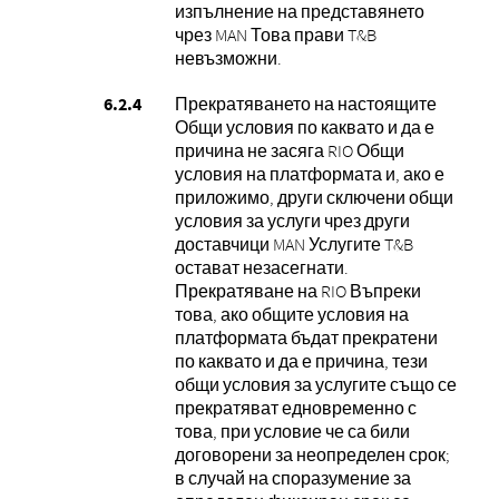
изпълнение на представянето
чрез MAN Това прави T&B
невъзможни.
Прекратяването на настоящите
Общи условия по каквато и да е
причина не засяга RIO Общи
условия на платформата и, ако е
приложимо, други сключени общи
условия за услуги чрез други
доставчици MAN Услугите T&B
остават незасегнати.
Прекратяване на RIO Въпреки
това, ако общите условия на
платформата бъдат прекратени
по каквато и да е причина, тези
общи условия за услугите също се
прекратяват едновременно с
това, при условие че са били
договорени за неопределен срок;
в случай на споразумение за