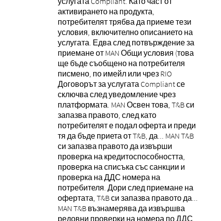
услугата Compliant. Като част от
активирането на продукта,
потребителят трябва да приеме тези
условия, включително описанието на
услугата. Едва след потвърждение за
приемане от MAN Общи условия (това
ще бъде съобщено на потребителя
писмено, по имейл или чрез RIO
Договорът за услугата Compliant се
сключва след уведомление чрез
платформата. MAN Освен това, T&B си
запазва правото, след като
потребителят е подал оферта и преди
тя да бъде приета от T&B, да... MAN T&B
си запазва правото да извърши
проверка на кредитоспособността,
проверка на списъка със санкции и
проверка на ДДС номера на
потребителя. Дори след приемане на
офертата, T&B си запазва правото да...
MAN T&B възнамерява да извършва
редовни проверки на номера по ДДС,