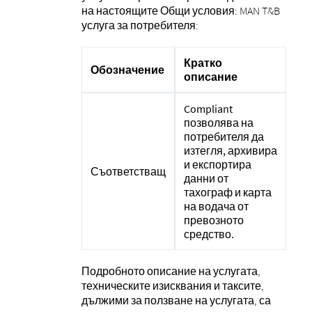
на настоящите Общи условия: MAN T&B
услуга за потребителя:
Кратко
Обозначение
описание
Compliant
позволява на
потребителя да
изтегля, архивира
и експортира
Съответстващ
данни от
тахограф и карта
на водача от
превозното
средство.
Подробното описание на услугата,
техническите изисквания и таксите,
дължими за ползване на услугата, са