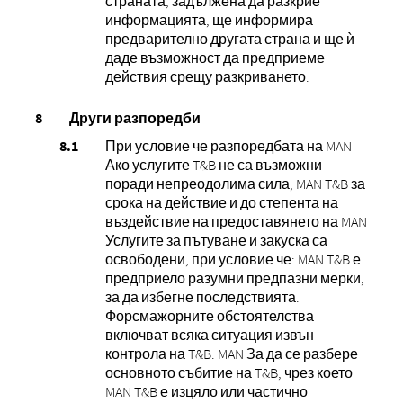
страната, задължена да разкрие
информацията, ще информира
предварително другата страна и ще ѝ
даде възможност да предприеме
действия срещу разкриването.
Други разпоредби
При условие че разпоредбата на MAN
Ако услугите T&B не са възможни
поради непреодолима сила, MAN T&B за
срока на действие и до степента на
въздействие на предоставянето на MAN
Услугите за пътуване и закуска са
освободени, при условие че: MAN T&B е
предприело разумни предпазни мерки,
за да избегне последствията.
Форсмажорните обстоятелства
включват всяка ситуация извън
контрола на T&B. MAN За да се разбере
основното събитие на T&B, чрез което
MAN T&B е изцяло или частично