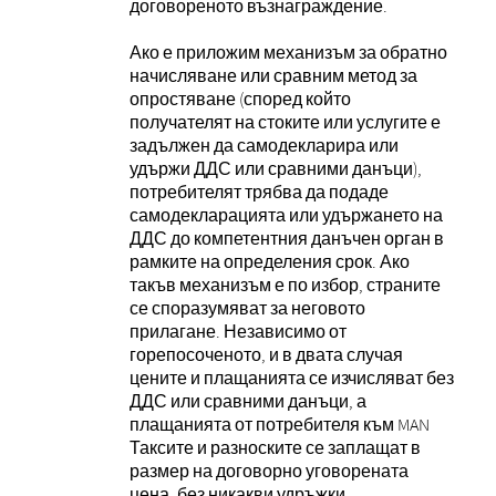
договореното възнаграждение.
Ако е приложим механизъм за обратно
начисляване или сравним метод за
опростяване (според който
получателят на стоките или услугите е
задължен да самодекларира или
удържи ДДС или сравними данъци),
потребителят трябва да подаде
самодекларацията или удържането на
ДДС до компетентния данъчен орган в
рамките на определения срок. Ако
такъв механизъм е по избор, страните
се споразумяват за неговото
прилагане. Независимо от
горепосоченото, и в двата случая
цените и плащанията се изчисляват без
ДДС или сравними данъци, а
плащанията от потребителя към MAN
Таксите и разноските се заплащат в
размер на договорно уговорената
цена, без никакви удръжки.