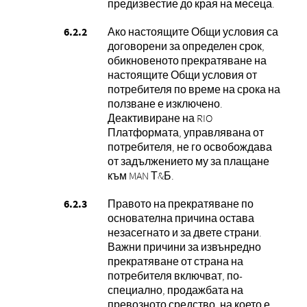
предизвестие до края на месеца.
Ако настоящите Общи условия са
договорени за определен срок,
обикновеното прекратяване на
настоящите Общи условия от
потребителя по време на срока на
ползване е изключено.
Деактивиране на RIO
Платформата, управлявана от
потребителя, не го освобождава
от задължението му за плащане
към MAN Т&Б.
Правото на прекратяване по
основателна причина остава
незасегнато и за двете страни.
Важни причини за извънредно
прекратяване от страна на
потребителя включват, по-
специално, продажбата на
превозното средство, на което е