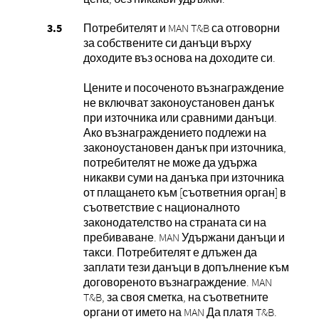
Потребителят и MAN T&B са отговорни
за собствените си данъци върху
доходите въз основа на доходите си.
Цените и посоченото възнаграждение
не включват законоустановен данък
при източника или сравними данъци.
Ако възнаграждението подлежи на
законоустановен данък при източника,
потребителят не може да удържа
никакви суми на данъка при източника
от плащането към [съответния орган] в
съответствие с националното
законодателство на страната си на
пребиваване. MAN Удържани данъци и
такси. Потребителят е длъжен да
заплати тези данъци в допълнение към
договореното възнаграждение. MAN
T&B, за своя сметка, на съответните
органи от името на MAN Да платя T&B.