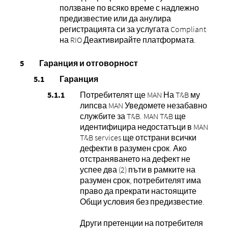
ползване по всяко време с надлежно
предизвестие или да анулира
регистрацията си за услугата Compliant
на RIO Деактивирайте платформата.
Гаранция и отговорност
Гаранция
Потребителят ще MAN На T&B му
липсва MAN Уведомете незабавно
службите за T&B. MAN T&B ще
идентифицира недостатъци в MAN
T&B services ще отстрани всички
дефекти в разумен срок. Ако
отстраняването на дефект не
успее два (2) пъти в рамките на
разумен срок, потребителят има
право да прекрати настоящите
Общи условия без предизвестие.
Други претенции на потребителя