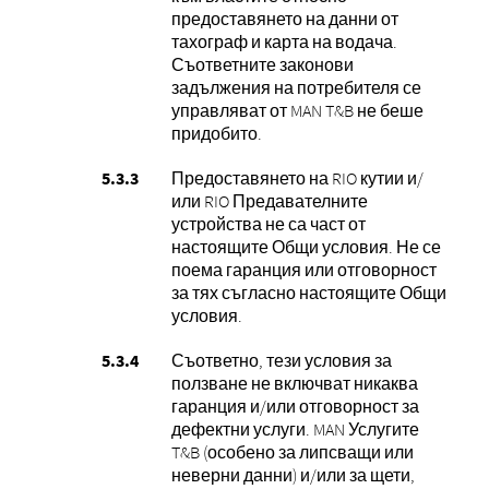
предоставянето на данни от
тахограф и карта на водача.
Съответните законови
задължения на потребителя се
управляват от MAN T&B не беше
придобито.
Предоставянето на RIO кутии и/
или RIO Предавателните
устройства не са част от
настоящите Общи условия. Не се
поема гаранция или отговорност
за тях съгласно настоящите Общи
условия.
Съответно, тези условия за
ползване не включват никаква
гаранция и/или отговорност за
дефектни услуги. MAN Услугите
T&B (особено за липсващи или
неверни данни) и/или за щети,