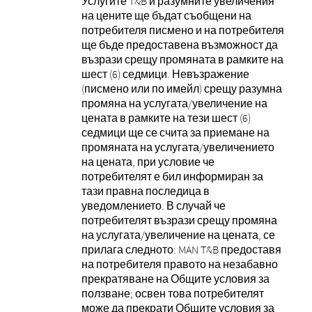
Услугите T&B и разумните увеличения
на цените ще бъдат съобщени на
потребителя писмено и на потребителя
ще бъде предоставена възможност да
възрази срещу промяната в рамките на
шест (6) седмици. Невъзражение
(писмено или по имейл) срещу разумна
промяна на услугата/увеличение на
цената в рамките на тези шест (6)
седмици ще се счита за приемане на
промяната на услугата/увеличението
на цената, при условие че
потребителят е бил информиран за
тази правна последица в
уведомлението. В случай че
потребителят възрази срещу промяна
на услугата/увеличение на цената, се
прилага следното: MAN T&B предоставя
на потребителя правото на незабавно
прекратяване на Общите условия за
ползване; освен това потребителят
може да прекрати Общите условия за