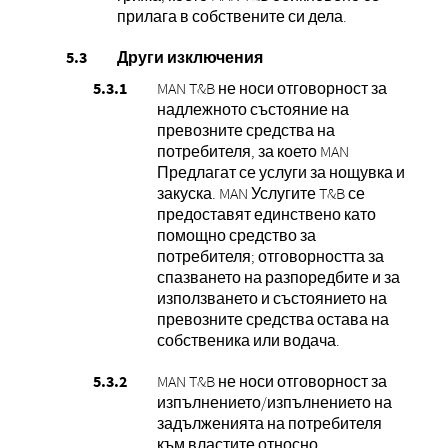
прилага в собствените си дела.
Други изключения
MAN T&B не носи отговорност за
надлежното състояние на
превозните средства на
потребителя, за което MAN
Предлагат се услуги за нощувка и
закуска. MAN Услугите T&B се
предоставят единствено като
помощно средство за
потребителя; отговорността за
спазването на разпоредбите и за
използването и състоянието на
превозните средства остава на
собственика или водача.
MAN T&B не носи отговорност за
изпълнението/изпълнението на
задълженията на потребителя
към властите относно