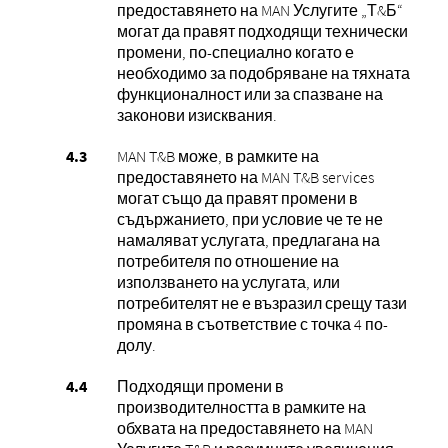
предоставянето на MAN Услугите „Т&Б“
могат да правят подходящи технически
промени, по-специално когато е
необходимо за подобряване на тяхната
функционалност или за спазване на
законови изисквания.
MAN T&B може, в рамките на
предоставянето на MAN T&B services
могат също да правят промени в
съдържанието, при условие че те не
намаляват услугата, предлагана на
потребителя по отношение на
използването на услугата, или
потребителят не е възразил срещу тази
промяна в съответствие с точка 4 по-
долу.
Подходящи промени в
производителността в рамките на
обхвата на предоставянето на MAN