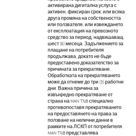
активирана дигитална услуга с
активен, фиксиран срок, или всяка
друга промяна на собствеността
или ползвателя, или извеждането
от експлоатация на превозното
средство за период, надвишаващ
шест (6) месеца. Задължението за
плащане на потребителя
продължава, докато не бъде
предоставено доказателство за
причината за прекратяване.
Обработката на прекратяването
може да отнеме до три (3) работни
дни. Важна причина за
извънредно прекратяване от
страна на MAN T&B специално
противопоставя прекратяването
на предоставянето на права за
ползване на нелични данни в
рамките на ЛСКП от потребителя.
MAN T&B представлява