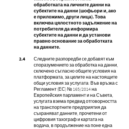
обработката на личните данни на
субектите на данни (шофьори и, ако
е приложимо, други лица). Това
включва цялостното задължение на
потребителя да информира
субектите на данни и да установи
правно основание за обработката
на данните.
Следните разпоредби се добавят към
споразумението за обработка на данни,
сключено съгласно общите условия на
платформата, за целите на настоящите
общи условия за услугата: Във връзка с
Регламент (ЕС) № 165/2014 на
Европейския парламент и на Съвета,
услугата взема предвид отговорността
на транспортните предприятия да
съхраняват данните, прочетени от
цифровия тахограф и картата на
водача, в продължение на поне една