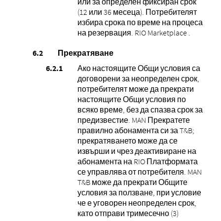
или за определен фиксиран срок
(12 или 36 месеца). Потребителят
избира срока по време на процеса
на резервация. RIO Marketplace .
Прекратяване
Ако настоящите Общи условия са
договорени за неопределен срок,
потребителят може да прекрати
настоящите Общи условия по
всяко време, без да спазва срок за
предизвестие. MAN Прекратете
правилно абонамента си за T&B;
прекратяването може да се
извърши и чрез деактивиране на
абонамента на RIO Платформата
се управлява от потребителя. MAN
T&B може да прекрати Общите
условия за ползване, при условие
че е уговорен неопределен срок,
като отправи тримесечно (3)