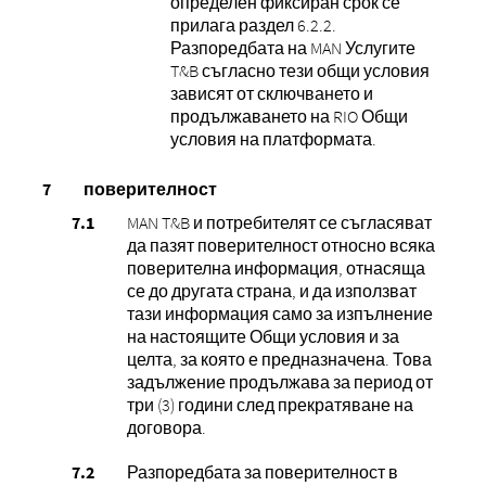
определен фиксиран срок се
прилага раздел 6.2.2.
Разпоредбата на MAN Услугите
T&B съгласно тези общи условия
зависят от сключването и
продължаването на RIO Общи
условия на платформата.
поверителност
MAN T&B и потребителят се съгласяват
да пазят поверителност относно всяка
поверителна информация, отнасяща
се до другата страна, и да използват
тази информация само за изпълнение
на настоящите Общи условия и за
целта, за която е предназначена. Това
задължение продължава за период от
три (3) години след прекратяване на
договора.
Разпоредбата за поверителност в