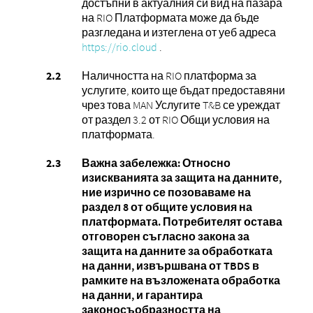
достъпни в актуалния си вид на пазара
на RIO Платформата може да бъде
разгледана и изтеглена от уеб адреса
https://rio.cloud
.
Наличността на RIO платформа за
услугите, които ще бъдат предоставяни
чрез това MAN Услугите T&B се уреждат
от раздел 3.2 от RIO Общи условия на
платформата.
Важна забележка: Относно
изискванията за защита на данните,
ние изрично се позоваваме на
раздел 8 от общите условия на
платформата. Потребителят остава
отговорен съгласно закона за
защита на данните за обработката
на данни, извършвана от TBDS в
рамките на възложената обработка
на данни, и гарантира
законосъобразността на