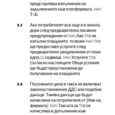
представлява изпълнение на
задължението към платформата. MAN
Т&Б.
Ако потребителят все още е в зоната,
дори след предварително писмено
предупреждение от MAN Ако T&B не
изпълни плащането, то може MAN T&B
ще предоставя услугите след
предварително уведомление от поне
една (1) седмица. MAN Услугите T&B
съгласно настоящите Общи условия
ще бъдат преустановени до
получаване на плащането.
Посочените цени и такси не включват
законоустановения ДДС или подобни
данъци. Такива данъци ще бъдат
начислени на потребителя от [Име на
фирмата]. MAN Таксата за T&B се
начислява в допълнение към