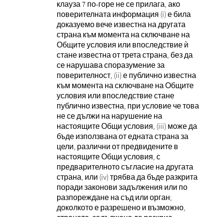
клауза 7 по-горе не се прилага, ако
поверителната информация (i) е била
доказуемо вече известна на другата
страна към момента на сключване на
Общите условия или впоследствие ѝ
стане известна от трета страна, без да
се нарушава споразумение за
поверителност, (ii) е публично известна
към момента на сключване на Общите
условия или впоследствие стане
публично известна, при условие че това
не се дължи на нарушение на
настоящите Общи условия, (iii) може да
бъде използвана от едната страна за
цели, различни от предвидените в
настоящите Общи условия, с
предварителното съгласие на другата
страна, или (iv) трябва да бъде разкрита
поради законови задължения или по
разпореждане на съд или орган;
доколкото е разрешено и възможно,