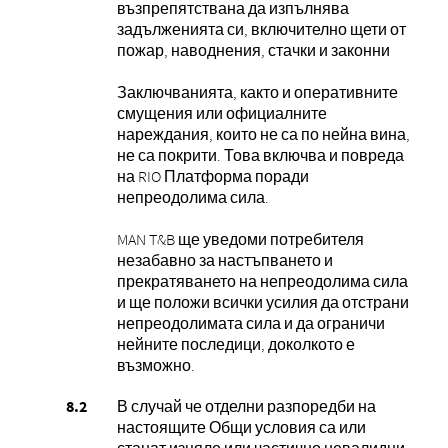
възпрепятствана да изпълнява
задълженията си, включително щети от
пожар, наводнения, стачки и законни
Заключванията, както и оперативните
смущения или официалните
нареждания, които не са по нейна вина,
не са покрити. Това включва и повреда
на RIO Платформа поради
непреодолима сила.
MAN T&B ще уведоми потребителя
незабавно за настъпването и
прекратяването на непреодолима сила
и ще положи всички усилия да отстрани
непреодолимата сила и да ограничи
нейните последици, доколкото е
възможно.
В случай че отделни разпоредби на
настоящите Общи условия са или
станат изцяло или частично невалидни,