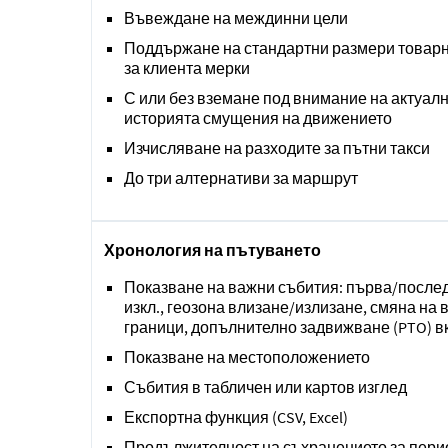
Въвеждане на междинни цели
Поддържане на стандартни размери товар
за клиента мерки
С или без вземане под внимание на актуал
историята смущения на движението
Изчисляване на разходите за пътни такси
До три алтернативи за маршрут
Хронология на пътуването
Показване на важни събития: първа/послед
изкл., геозона влизане/излизане, смяна на
граници, допълнително задвижване (PTO) вк
Показване на местоположението
Събития в табличен или картов изглед
Експортна функция (CSV, Excel)
Продължителност на съхранението за перио