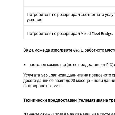
Потребителят е резервирал съответната услуга
условия.
Потребителят е резервирал Mixed Fleet Bridge.
За да може да използвате Geo L, работното мяст
настолен компютър (не се предоставя от RIO)
Услугата Geo L записва данните на превозното 
досега данни се пазят до 25 месеца – нови данн
активиране на Geo L.
Технически предпоставки (телематика на тре
Данните от Geo L трябва да са налични в система