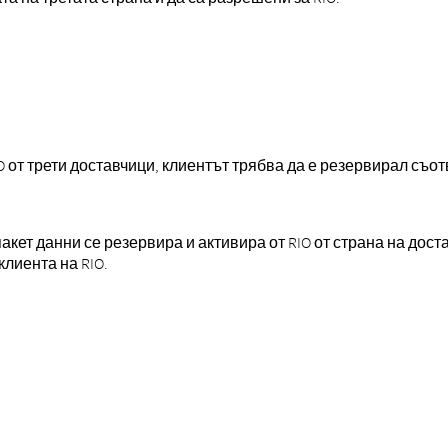
O от трети доставчици, клиентът трябва да е резервирал съо
пакет данни се резервира и активира от RIO от страна на достав
клиента на RIO.