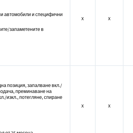
ни автомобили и специфични
X
X
ните/запаметените в
на позиция, запалване вкл./
 водача, преминаване на
л./изкл., потегляне, спиране
X
X
д от 25 месеца