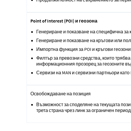
Point of Interest (POI) и геозона
Генериране и показване на специфична за 
Генериране и показване на кръгови или по
Импортна функция за POI и кръгови геозони
Филтър за превозни средства, които трябва 
информационния прозорец за геозоните въ
Сервизи на MAN и сервизни партньори като 
Освобождаване на позиция
Възможност за споделяне на текущата пози
трета страна чрез линк за ограничен период