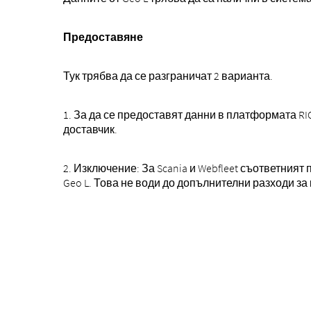
Предоставяне
Тук трябва да се разграничат 2 варианта.
1. За да се предоставят данни в платформата RI
доставчик.
2. Изключение: За Scania и Webfleet съответният 
Geo L. Това не води до допълнителни разходи за 