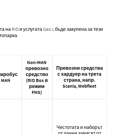
на RIO и услугата Geo L бъде закупена за тези
топарка:
Non-MAN
Превозни средства
превозно
с хардуер на трета
средство
кробус
страна, напр.
(RIO Box в
MAN
Scania, Webfleet
режим
FMS)
Честотата и наборът
от данни зависят от