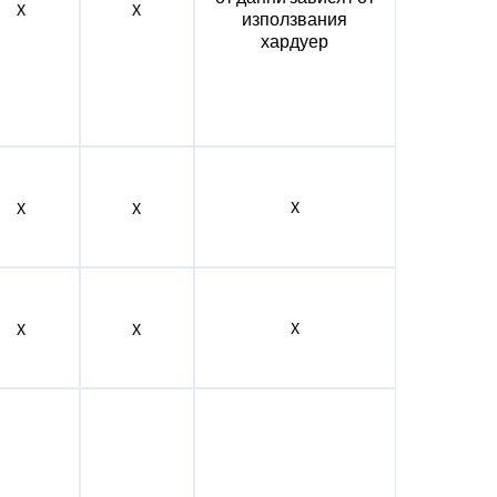
X
X
използвания
хардуер
X
X
X
X
X
X