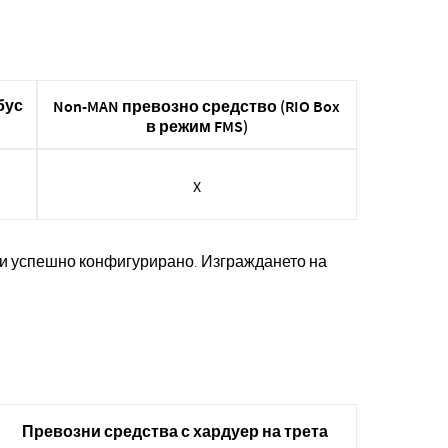
бус
Non-MAN превозно средство (RIO Box
в режим FMS)
X
 и успешно конфигурирано. Изграждането на
Превозни средства с хардуер на трета