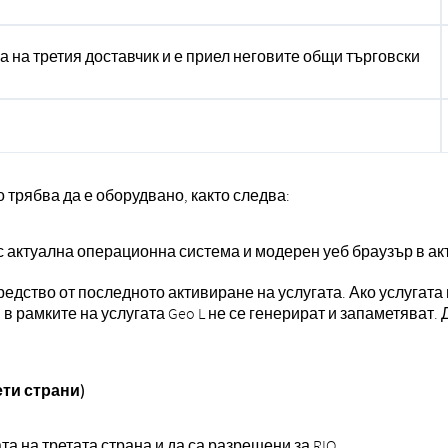
 на третия доставчик и е приел неговите общи търговски
о трябва да е оборудвано, както следва:
 с актуална операционна система и модерен уеб браузър в ак
средство от последното активиране на услугата. Ако услуга
и в рамките на услугата Geo L не се генерират и запаметяват
ти страни)
та на третата страна и да са разрешени за RIO.