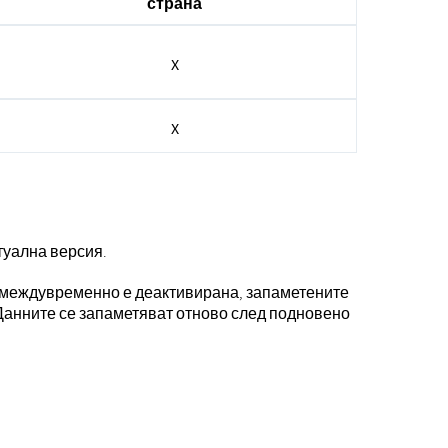
страна
X
X
туална версия.
та междувременно е деактивирана, запаметените
. Данните се запаметяват отново след подновено