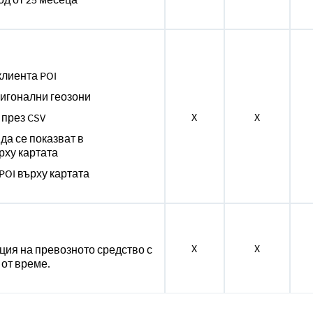
клиента POI
лигонални геозони
X
X
 през CSV
да се показват в
рху картата
POI върху картата
X
X
ция на превозното средство с
 от време.