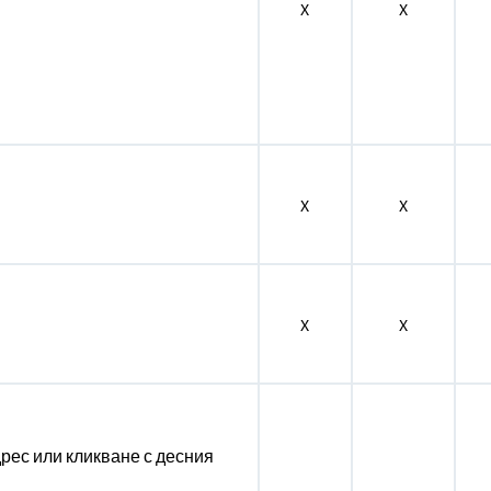
X
X
X
X
и
X
X
рес или кликване с десния