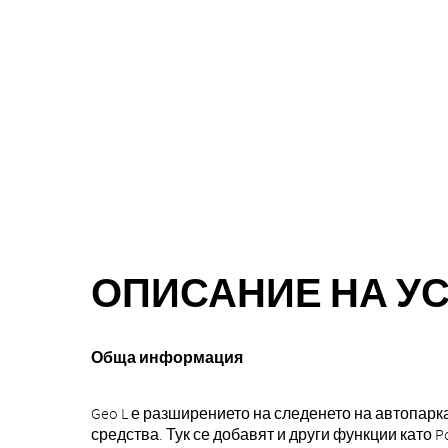
ОПИСАНИЕ НА УС
Обща информация
Geo L е разширението на следенето на автопарк
средства. Тук се добавят и други функции като P