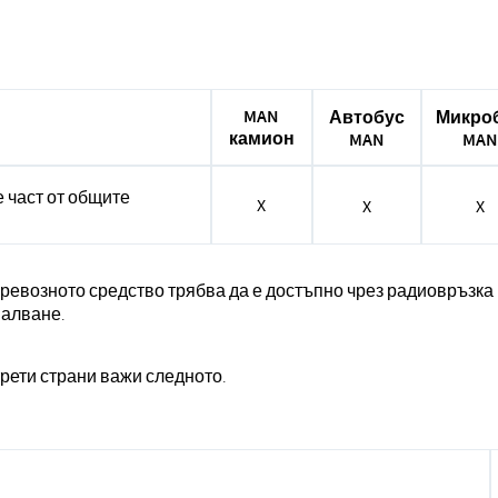
MAN
Автобус
Микро
камион
MAN
MAN
е част от общите
X
X
X
превозното средство трябва да е достъпно чрез радиовръзка
палване.
трети страни важи следното.