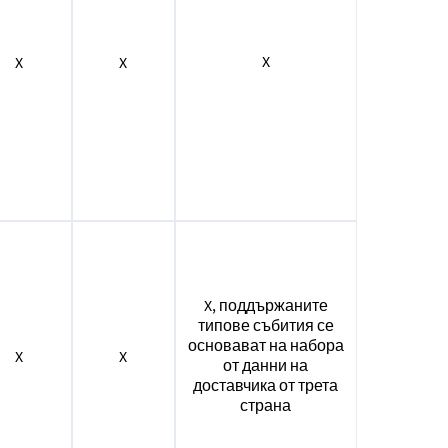
X
X
X
X, поддържаните
типове събития се
основават на набора
X
X
от данни на
доставчика от трета
страна