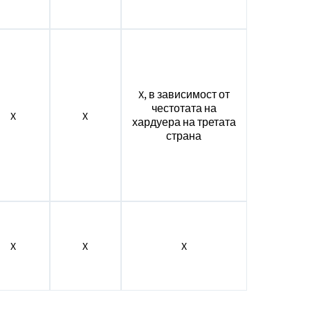
X, в зависимост от
честотата на
X
X
хардуера на третата
страна
X
X
X