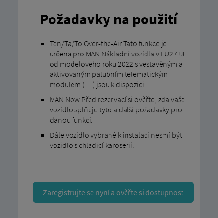
Požadavky na použití
Ten/Ta/To Over-the-Air Tato funkce je
určena pro MAN Nákladní vozidla v EU27+3
od modelového roku 2022 s vestavěným a
aktivovaným palubním telematickým
modulem (
...
) jsou k dispozici.
MAN Now Před rezervací si ověřte, zda vaše
vozidlo splňuje tyto a další požadavky pro
danou funkci.
Dále vozidlo vybrané k instalaci nesmí být
vozidlo s chladicí karoserií.
Zaregistrujte se nyní a ověřte si dostupnost