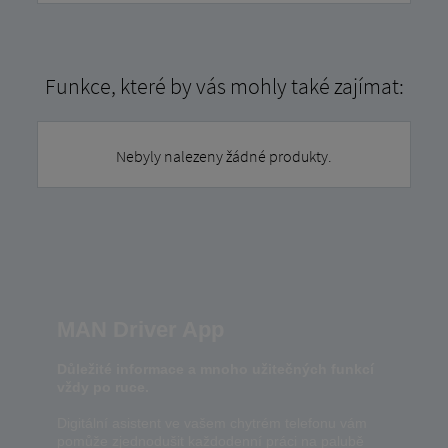
Funkce, které by vás mohly také zajímat:
Nebyly nalezeny žádné produkty.
MAN Driver App
Důležité informace a mnoho užitečných funkcí
vždy po ruce.
Digitální asistent ve vašem chytrém telefonu vám
pomůže zjednodušit každodenní práci na palubě