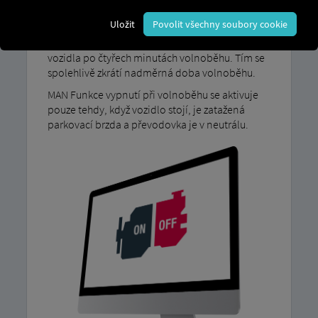
Uložit
Povolit všechny soubory cookie
Náš MAN IdleShutdown Omezovač volnoběhu
motoru automaticky vypne motor vašeho
vozidla po čtyřech minutách volnoběhu. Tím se
spolehlivě zkrátí nadměrná doba volnoběhu.
MAN Funkce vypnutí při volnoběhu se aktivuje
pouze tehdy, když vozidlo stojí, je zatažená
parkovací brzda a převodovka je v neutrálu.