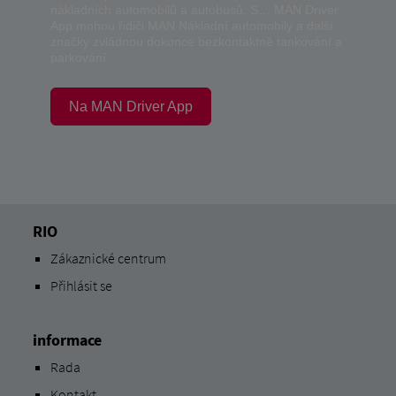
nákladních automobilů a autobusů. S… MAN Driver
App mohou řidiči MAN Nákladní automobily a další
značky zvládnou dokonce bezkontaktně tankování a
parkování.
Na MAN Driver App
RIO
Zákaznické centrum
Přihlásit se
informace
Rada
Kontakt