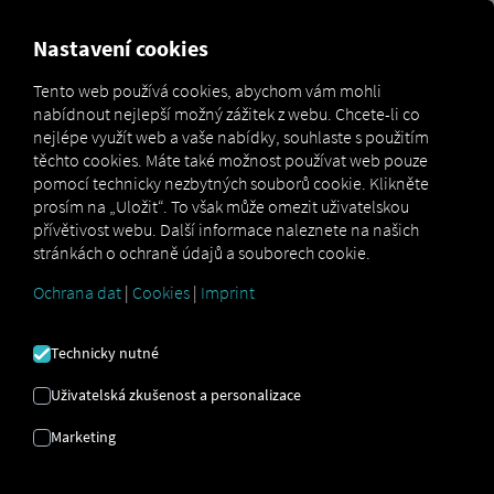
MARKETPLACE
PŘEHLED
Nastavení cookies
Tento web používá cookies, abychom vám mohli
nabídnout nejlepší možný zážitek z webu. Chcete-li co
MAN
MAN
MAN
nejlépe využít web a vaše nabídky, souhlaste s použitím
Marketplace
DigitalServices
Now
IdleShutdown
těchto cookies. Máte také možnost používat web pouze
pomocí technicky nezbytných souborů cookie. Klikněte
prosím na „Uložit“. To však může omezit uživatelskou
přívětivost webu. Další informace naleznete na našich
stránkách o ochraně údajů a souborech cookie.
Zaregistrujte se a rezervujte nyní
Ochrana dat
|
Cookies
|
Imprint
MAN
Technicky nutné
IDLESHUTDOWN
Uživatelská zkušenost a personalizace
Marketing
Automatické vypnutí motoru při
volnoběhu