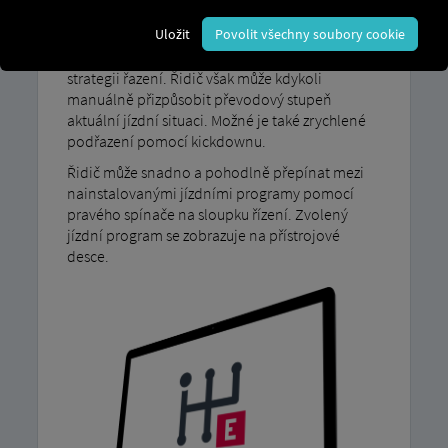
S naším řidičským programem MAN TipMatic V
Uložit
Povolit všechny soubory cookie
režimu Efficiency (Efficiency) vaše vozidlo
automaticky používá pohodlnou a úspornou
strategii řazení. Řidič však může kdykoli
manuálně přizpůsobit převodový stupeň
aktuální jízdní situaci. Možné je také zrychlené
podřazení pomocí kickdownu.
Řidič může snadno a pohodlně přepínat mezi
nainstalovanými jízdními programy pomocí
pravého spínače na sloupku řízení. Zvolený
jízdní program se zobrazuje na přístrojové
desce.