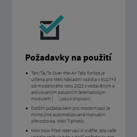
Požadavky na použití
Ten/Ta/To Over-the-Air Tato funkce je
určena pro MAN Nákladní vozidla v EU27+3
od modelového roku 2022 s vestavěným a
aktivovaným palubním telematickým
modulem (
...
) jsou k dispozici.
Dalším požadavkem pro modernizaci je
mimo jiné automatizovaná manuální
převodovka. MAN TipMatic .
MAN Now Před rezervací si ověřte, zda vaše
vozidlo splňuje tyto a další požadavky pro