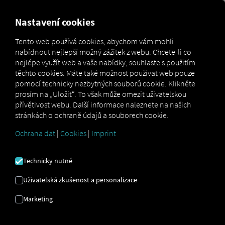
MARKETPLACE
PŘEHLED
Nastavení cookies
Tento web používá cookies, abychom vám mohli
nabídnout nejlepší možný zážitek z webu. Chcete-li co
MAN
MAN
MAN TipMatic
nejlépe využít web a vaše nabídky, souhlaste s použitím
Marketplace
DigitalServices
Now
Efficiency
těchto cookies. Máte také možnost používat web pouze
pomocí technicky nezbytných souborů cookie. Klikněte
prosím na „Uložit“. To však může omezit uživatelskou
přívětivost webu. Další informace naleznete na našich
stránkách o ochraně údajů a souborech cookie.
Zaregistrujte se a rezervujte nyní
Ochrana dat
|
Cookies
|
Imprint
MAN TIPMATIC
Technicky nutné
ÚČINNOST
Uživatelská zkušenost a personalizace
Marketing
Jízdní program: Ekonomická jízda