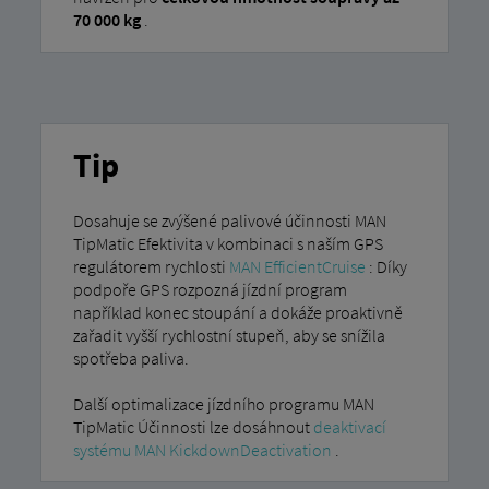
70 000 kg
.
Tip
Dosahuje se zvýšené palivové účinnosti MAN
TipMatic Efektivita v kombinaci s naším GPS
regulátorem rychlosti
MAN EfficientCruise
: Díky
podpoře GPS rozpozná jízdní program
například konec stoupání a dokáže proaktivně
zařadit vyšší rychlostní stupeň, aby se snížila
spotřeba paliva.
Další optimalizace jízdního programu MAN
TipMatic Účinnosti lze dosáhnout
deaktivací
systému MAN KickdownDeactivation
.