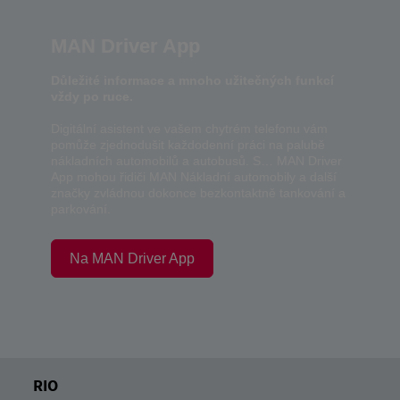
MAN Driver App
Důležité informace a mnoho užitečných funkcí
vždy po ruce.
Digitální asistent ve vašem chytrém telefonu vám
pomůže zjednodušit každodenní práci na palubě
nákladních automobilů a autobusů. S… MAN Driver
App mohou řidiči MAN Nákladní automobily a další
značky zvládnou dokonce bezkontaktně tankování a
parkování.
Na MAN Driver App
RIO