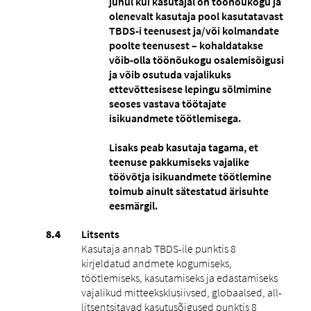
juhul kui kasutajal on töönõukogu ja
olenevalt kasutaja pool kasutatavast
TBDS-i teenusest ja/või kolmandate
poolte teenusest – kohaldatakse
võib-olla töönõukogu osalemisõigusi
ja võib osutuda vajalikuks
ettevõttesisese lepingu sõlmimine
seoses vastava töötajate
isikuandmete töötlemisega.
Lisaks peab kasutaja tagama, et
teenuse pakkumiseks vajalike
töövõtja isikuandmete töötlemine
toimub ainult sätestatud ärisuhte
eesmärgil.
Litsents
Kasutaja annab TBDS-ile punktis ‎8
kirjeldatud andmete kogumiseks,
töötlemiseks, kasutamiseks ja edastamiseks
vajalikud mitteeksklusiivsed, globaalsed, all-
litsentsitavad kasutusõigused punktis ‎8