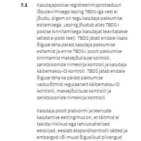
Kasutajapoolse registreerimisprotseduuri
lõpuleviimisega leping TBDS-iga veel ei
jõustu; pigem on tegu kasutaja pakkumise
esitamisega. Leping jõustub alles TBDS-i
poolse kinnitamisega (kasutajat teavitatakse
sellest e-posti teel). TBDS jätab endale lisaks
õiguse teha pärast kasutaja pakkumise
esitamist ja enne TBDS-i poolt pakkumise
kinnitamist maksejõulisuse kontroll,
sanktsioonide nimekirja kontroll ja kasutaja
käibemaksu-ID kontroll. TBDS jätab endale
õiguse teha ka pärast pakkumise
vastuvõtmist regulaarselt käibemaksu-ID
kontrolli, maksejõulisuse kontrolli ja
sanktsioonide nimekirja kontrolli.
Kasutaja poolt platvormi ja teenuste
kasutamise eeltingimus on, et täitmist ei
takista riiklikud ega rahvusvahelised
eeskirjad, eeskätt ekspordikontrolli sätted ja
embargod või muud õiguslikud piirangud.