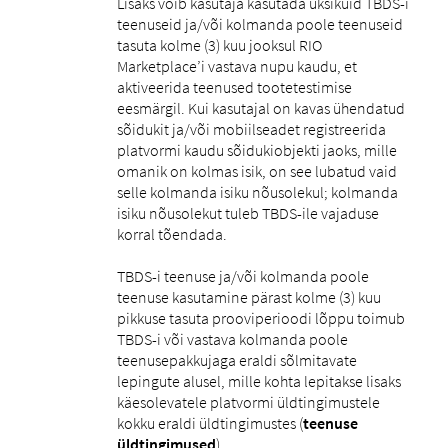
Lisaks võib kasutaja kasutada üksikuid TBDS-i
teenuseid ja/või kolmanda poole teenuseid
tasuta kolme (3) kuu jooksul RIO
Marketplace’i vastava nupu kaudu, et
aktiveerida teenused tootetestimise
eesmärgil. Kui kasutajal on kavas ühendatud
sõidukit ja/või mobiilseadet registreerida
platvormi kaudu sõidukiobjekti jaoks, mille
omanik on kolmas isik, on see lubatud vaid
selle kolmanda isiku nõusolekul; kolmanda
isiku nõusolekut tuleb TBDS-ile vajaduse
korral tõendada.
TBDS-i teenuse ja/või kolmanda poole
teenuse kasutamine pärast kolme (3) kuu
pikkuse tasuta prooviperioodi lõppu toimub
TBDS-i või vastava kolmanda poole
teenusepakkujaga eraldi sõlmitavate
lepingute alusel, mille kohta lepitakse lisaks
käesolevatele platvormi üldtingimustele
kokku eraldi üldtingimustes (
teenuse
üldtingimused
).