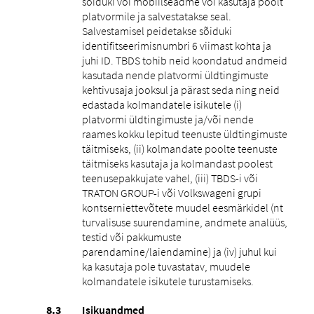
sõiduki või mobiilseadme või kasutaja poolt
platvormile ja salvestatakse seal.
Salvestamisel peidetakse sõiduki
identifitseerimisnumbri 6 viimast kohta ja
juhi ID. TBDS tohib neid koondatud andmeid
kasutada nende platvormi üldtingimuste
kehtivusaja jooksul ja pärast seda ning neid
edastada kolmandatele isikutele (i)
platvormi üldtingimuste ja/või nende
raames kokku lepitud teenuste üldtingimuste
täitmiseks, (ii) kolmandate poolte teenuste
täitmiseks kasutaja ja kolmandast poolest
teenusepakkujate vahel, (iii) TBDS-i või
TRATON GROUP-i või Volkswageni grupi
kontserniettevõtete muudel eesmärkidel (nt
turvalisuse suurendamine, andmete analüüs,
testid või pakkumuste
parendamine/laiendamine) ja (iv) juhul kui
ka kasutaja pole tuvastatav, muudele
kolmandatele isikutele turustamiseks.
Isikuandmed