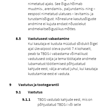
nimetatud ajaks. See õigus hõlmab
muutmis-, arendamis-, paljundamis- ning –
eespool nimetatud ulatuses – levitamis- ja
turustamisõigust. Kõnealune kasutusõiguste
andmine ei kujuta endast nõusolekut
andmekaitseõiguslikus mõttes.
Vastutusest vabastamine
Kui kasutaja ei kustuta müüdud sõidukit õigel
ajal ülevalpool oleva punkti ‎7.4 kohaselt,
peab ta TBDS-i vabastama võimalikust
vastutusest ostja ja tema töötajate andmete
lubamatust töötlemisest põhjustatud
kahjude eest, välja arvatud juhul, kui kasutaja
kustutamise eest ei vastuta.
Vastutus ja tootegarantii
Vastutus
TBDS vastutab kahjude eest, mis on
põhjustatud TBDS-i või selle