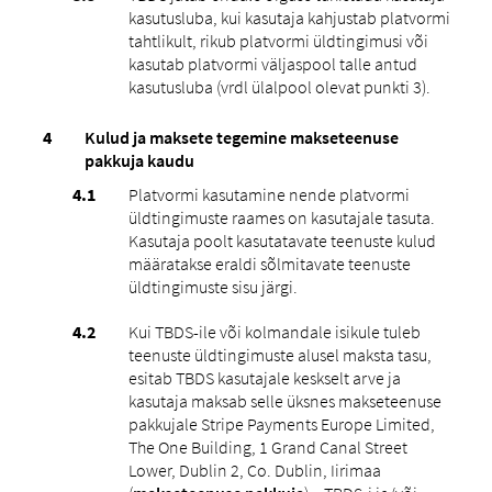
kasutusluba, kui kasutaja kahjustab platvormi
tahtlikult, rikub platvormi üldtingimusi või
kasutab platvormi väljaspool talle antud
kasutusluba (vrdl ülalpool olevat punkti ‎3).
Kulud ja maksete tegemine makseteenuse
pakkuja kaudu
Platvormi kasutamine nende platvormi
üldtingimuste raames on kasutajale tasuta.
Kasutaja poolt kasutatavate teenuste kulud
määratakse eraldi sõlmitavate teenuste
üldtingimuste sisu järgi.
Kui TBDS-ile või kolmandale isikule tuleb
teenuste üldtingimuste alusel maksta tasu,
esitab TBDS kasutajale keskselt arve ja
kasutaja maksab selle üksnes makseteenuse
pakkujale Stripe Payments Europe Limited,
The One Building, 1 Grand Canal Street
Lower, Dublin 2, Co. Dublin, Iirimaa