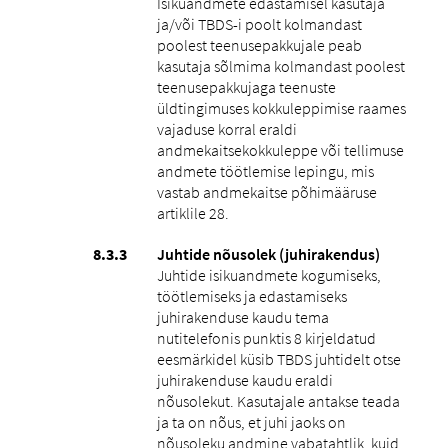
Isikuandmete edastamisel kasutaja
ja/või TBDS-i poolt kolmandast
poolest teenusepakkujale peab
kasutaja sõlmima kolmandast poolest
teenusepakkujaga teenuste
üldtingimuses kokkuleppimise raames
vajaduse korral eraldi
andmekaitsekokkuleppe või tellimuse
andmete töötlemise lepingu, mis
vastab andmekaitse põhimääruse
artiklile 28.
Juhtide nõusolek (juhirakendus)
Juhtide isikuandmete kogumiseks,
töötlemiseks ja edastamiseks
juhirakenduse kaudu tema
nutitelefonis punktis ‎8 kirjeldatud
eesmärkidel küsib TBDS juhtidelt otse
juhirakenduse kaudu eraldi
nõusolekut. Kasutajale antakse teada
ja ta on nõus, et juhi jaoks on
nõusoleku andmine vabatahtlik, kuid