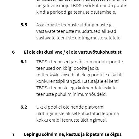
negatiivne mõju TBDS-i või kolmanda poole
kindla perioodiga teenuse osutamisele.
Asjakohaste teenuste üldtingimuste ja
vastavate teenuste muudatused alluvad
vastavate teenuste üldtingimuste sätetele.
Ei ole eksklusiivne / ei ole vastuvõtukohustust
TBDS-i teenused ja/või kolmandate poolte
teenused on kõigi poolte jaoks
mitteeksklusiivsed; ühelegi poolele ei kehti
konkurentsipiirangud. Kasutajale ei kehti
TBDS-i teenuste ega kolmandate isikute
teenuste puhul miinimumnõudeid.
Ükski pool ei ole nende platvormi
üldtingimuste alusel kohustatud leppima
kokku eraldi teenuste üldtingimusi.
Lepingu sõlmimine, kestus ja lõpetamise õigus