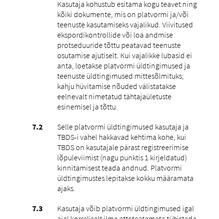
Kasutaja kohustub esitama kogu teavet ning
kõiki dokumente, mis on platvormi ja/või
teenuste kasutamiseks vajalikud. Viivitused
ekspordikontrollide või loa andmise
protseduuride tõttu peatavad teenuste
osutamise ajutiselt. Kui vajalikke lubasid ei
anta, loetakse platvormi üldtingimused ja
teenuste üldtingimused mittesõlmituks;
kahju hüvitamise nõuded välistatakse
eelnevalt nimetatud tähtajaületuste
esinemisel ja tõttu.
Selle platvormi üldtingimused kasutaja ja
TBDS-i vahel hakkavad kehtima kohe, kui
TBDS on kasutajale pärast registreerimise
lõpuleviimist (nagu punktis ‎1 kirjeldatud)
kinnitamisest teada andnud. Platvormi
üldtingimustes lepitakse kokku määramata
ajaks.
Kasutaja võib platvormi üldtingimused igal
ajal korraliselt ilma etteteatamata tühistada,