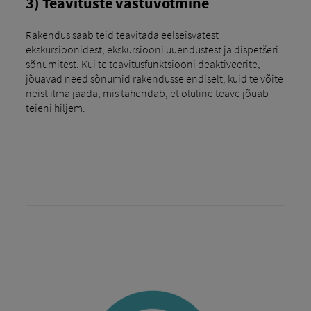
3) Teavituste vastuvõtmine
Rakendus saab teid teavitada eelseisvatest
ekskursioonidest, ekskursiooni uuendustest ja dispetšeri
sõnumitest. Kui te teavitusfunktsiooni deaktiveerite,
jõuavad need sõnumid rakendusse endiselt, kuid te võite
neist ilma jääda, mis tähendab, et oluline teave jõuab
teieni hiljem.