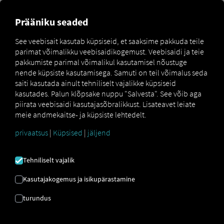
Prääniku seaded
Oluline teave Order Communication
See veebisait kasutab küpsiseid, et saaksime pakkuda teile
Kliendid
parimat võimalikku veebisaidikogemust. Veebisaidi ja teie
pakkumiste parimal võimalikul kasutamisel nõustuge
Juhi sisselogimine Pocket Driver Rakendus on
nende küpsiste kasutamisega. Samuti on teil võimalus seda
saadaval ainult meie Cartright TMS-i klientidele.
saiti kasutada ainult tehniliselt vajalikke küpsiseid
Palume kõigil Order Communication Kliendid
kasutades. Palun klõpsake nuppu "Salvesta". See võib aga
peaksid kasutama seadme kaudu sisselogimist. Juhi
piirata veebisaidi kasutajasõbralikkust. Lisateavet leiate
sisselogimise funktsioon lisatakse hiljem.
meie andmekaitse- ja küpsiste lehtedelt.
privaatsus
|
Küpsised
|
jäljend
Tehniliselt vajalik
Kasutajakogemus ja isikupärastamine
turundus