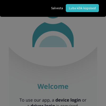
Salvesta
Luba kõik küpsised