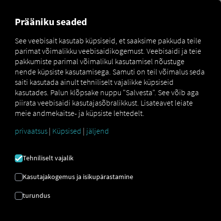
MARKETPLACE
ÜLEVAADE
Prääniku seaded
See veebisait kasutab küpsiseid, et saaksime pakkuda teile
parimat võimalikku veebisaidikogemust. Veebisaidi ja teie
Marketplace
Connectors
DAKO Fleet Connect
pakkumiste parimal võimalikul kasutamisel nõustuge
nende küpsiste kasutamisega. Samuti on teil võimalus seda
saiti kasutada ainult tehniliselt vajalikke küpsiseid
kasutades. Palun klõpsake nuppu "Salvesta". See võib aga
piirata veebisaidi kasutajasõbralikkust. Lisateavet leiate
DAKO FLEET CONNECT
meie andmekaitse- ja küpsiste lehtedelt.
privaatsus
|
Küpsised
|
jäljend
Välise pakkuja integreerimine
Tehniliselt vajalik
Kas te juba kasutate DAKO GmbH
DAKO Fleeti
DAKO GmbH
Siis saate
seda teenust meie
Kasutajakogemus ja isikupärastamine
teenuste andmetega laiendada.
Teil on vaja
turundus
vaid juurdepääsu
RIO platvormile
ja kontot
meie partneri
DAKO GmbH juures.