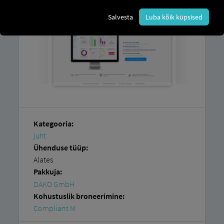
Salvesta
Luba kõik küpsised
Kategooria:
juht
Ühenduse tüüp:
Alates
Pakkuja:
DAKO GmbH
Kohustuslik broneerimine:
Compliant M