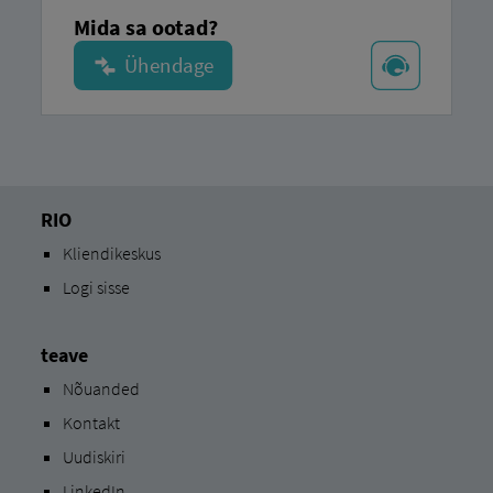
Mida sa ootad?
RIO
Kliendikeskus
Logi sisse
teave
Nõuanded
Kontakt
Uudiskiri
LinkedIn