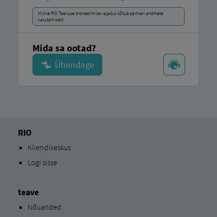
Milline RIO Teenuse broneerimise vajadus sõltub partneri andmete
kasutamisest.
Mida sa ootad?
RIO
Kliendikeskus
Logi sisse
teave
Nõuanded