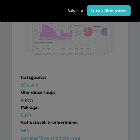
Salvesta
Luba kõik küpsised
Kategooria:
sõidukid
Ühenduse tüüp:
Alates
Pakkuja:
Elain
Kohustuslik broneerimine:
Geo
Geograafiliste andmete voog