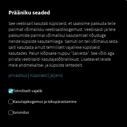
MARKETPLACE
ÜLEVAADE
Prääniku seaded
See veebisait kasutab küpsiseid, et saaksime pakkuda teile
parimat võimalikku veebisaidikogemust. Veebisaidi ja teie
Marketplace
Connectors
Elain Connect
pakkumiste parimal võimalikul kasutamisel nõustuge
nende küpsiste kasutamisega. Samuti on teil võimalus seda
saiti kasutada ainult tehniliselt vajalikke küpsiseid
kasutades. Palun klõpsake nuppu "Salvesta". See võib aga
piirata veebisaidi kasutajasõbralikkust. Lisateavet leiate
ELAIN ÜHENDA
meie andmekaitse- ja küpsiste lehtedelt.
privaatsus
|
Küpsised
|
jäljend
Välise pakkuja integreerimine
Tehniliselt vajalik
Kas te juba kasutate
Scania CV Aktiebolag
toodet
Elain
? Siis saate
seda teenust meie
Kasutajakogemus ja isikupärastamine
teenuste andmetega laiendada
. Teil on
turundus
vaja vaid juurdepääsu
RIO platvormile
ja
Scania CV Aktiebolag
kontot.