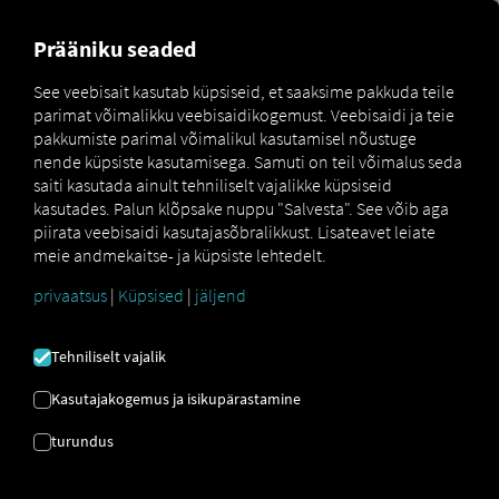
MARKETPLACE
ÜLEVAADE
Prääniku seaded
See veebisait kasutab küpsiseid, et saaksime pakkuda teile
parimat võimalikku veebisaidikogemust. Veebisaidi ja teie
Marketplace
Connectors
fleet.tech Connect
pakkumiste parimal võimalikul kasutamisel nõustuge
nende küpsiste kasutamisega. Samuti on teil võimalus seda
saiti kasutada ainult tehniliselt vajalikke küpsiseid
kasutades. Palun klõpsake nuppu "Salvesta". See võib aga
piirata veebisaidi kasutajasõbralikkust. Lisateavet leiate
FLEET.TECH ÜHENDA
meie andmekaitse- ja küpsiste lehtedelt.
privaatsus
|
Küpsised
|
jäljend
Välise pakkuja integreerimine
Tehniliselt vajalik
Kas kasutate meie partneri
LOSTnFOUND
toodet
fleet.tech
? Seejärel ühendage oma
Kasutajakogemus ja isikupärastamine
sõidukid otse
RIO platvormiga
ja kuvage nende
turundus
asukohti
RIO kaardil
. Teil on vaja vaid
RIO
kontot ja vähemalt ühte ühilduvat sõidukit
, mis
on juba fleet.tech registreeritud.