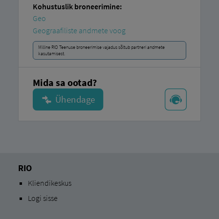
Kohustuslik broneerimine:
Geo
Geograafiliste andmete voog
Milline RIO Teenuse broneerimise vajadus sõltub partneri andmete
kasutamisest.
Mida sa ootad?
RIO
Kliendikeskus
Logi sisse