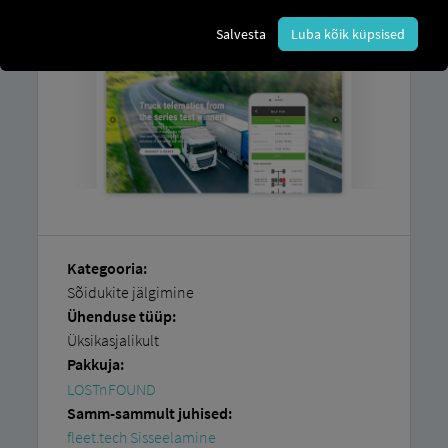
Salvesta
Luba kõik küpsised
Kategooria:
Sõidukite jälgimine
Ühenduse tüüp:
Üksikasjalikult
Pakkuja:
LOSTnFOUND
Samm-sammult juhised:
fleet.tech Sisseelamine