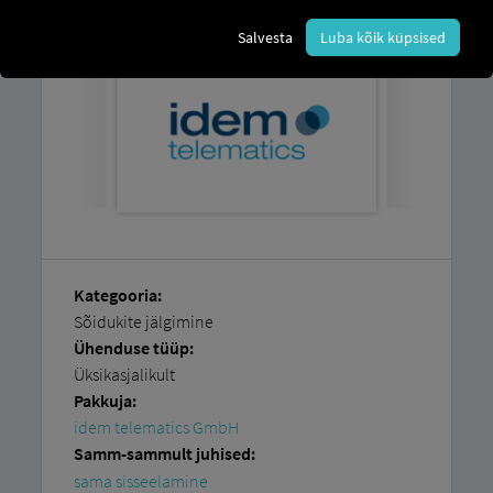
Salvesta
Luba kõik küpsised
Kategooria:
Sõidukite jälgimine
Ühenduse tüüp:
Üksikasjalikult
Pakkuja:
idem telematics GmbH
Samm-sammult juhised:
sama sisseelamine