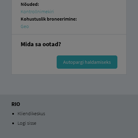
Nõuded:
Kontrollnimekiri
Kohustuslik broneerimine:
Geo
Mida sa ootad?
Autopargi haldamiseks
RIO
Kliendikeskus
Logi sisse