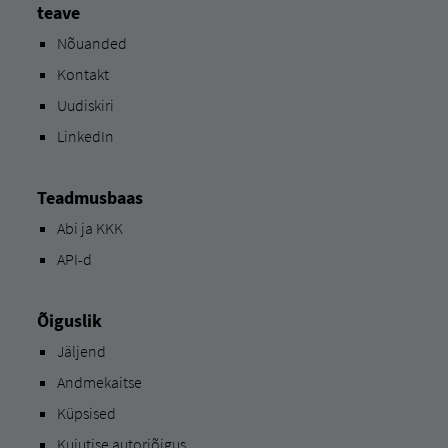
teave
Nõuanded
Kontakt
Uudiskiri
LinkedIn
Teadmusbaas
Abi ja KKK
API-d
Õiguslik
Jäljend
Andmekaitse
Küpsised
Kujutise autoriõigus