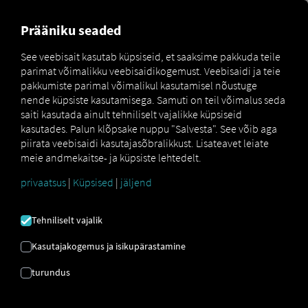
MARKETPLACE
ÜLEVAADE
Prääniku seaded
See veebisait kasutab küpsiseid, et saaksime pakkuda teile
parimat võimalikku veebisaidikogemust. Veebisaidi ja teie
Marketplace
Connectors
Idem Connect
pakkumiste parimal võimalikul kasutamisel nõustuge
nende küpsiste kasutamisega. Samuti on teil võimalus seda
saiti kasutada ainult tehniliselt vajalikke küpsiseid
kasutades. Palun klõpsake nuppu "Salvesta". See võib aga
piirata veebisaidi kasutajasõbralikkust. Lisateavet leiate
SAMA CONNECT
meie andmekaitse- ja küpsiste lehtedelt.
privaatsus
|
Küpsised
|
jäljend
Välise pakkuja integreerimine
Tehniliselt vajalik
Kas te juba kasutate
idem telematics
GmbH
teenuseid? Seejärel ühendage oma
Kasutajakogemus ja isikupärastamine
sõidukid otse
RIO platvormiga
ja kuvage
turundus
nende asukohti
RIO kaardil
. Teil on vaja
vaid
RIO
kontot ja vähemalt ühte ühilduvat
sõidukit
, mis on juba idemis aktiivne.