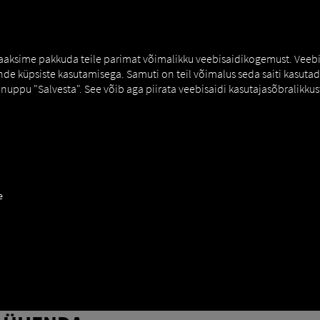
MAN DIGITALSERVICES
CONNECTORS
 saaksime pakkuda teile parimat võimalikku veebisaidikogemust. Veebi
e küpsiste kasutamisega. Samuti on teil võimalus seda saiti kasutada 
nuppu "Salvesta". See võib aga piirata veebisaidi kasutajasõbralikkust
ct
e