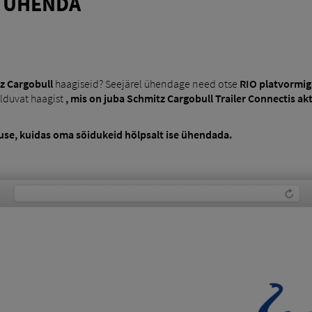
 ÜHENDA
z Cargobull
haagiseid? Seejärel ühendage need otse
RIO platvormig
lduvat haagist
, mis on juba Schmitz Cargobull Trailer Connectis akt
tuse, kuidas oma sõidukeid hõlpsalt ise ühendada.