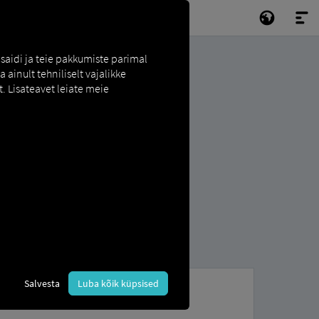
saidi ja teie pakkumiste parimal
ainult tehniliselt vajalikke
. Lisateavet leiate meie
Salvesta
Luba kõik küpsised