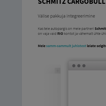
SCHMITZ CARGOBULL
Välise pakkuja integreerimine
Kas teie autopargis on meie partneri
Schmit
on vaja vaid
RIO
kontot ja vähemalt ühte ühi
Meie
samm-sammult juhistest
leiate selgi