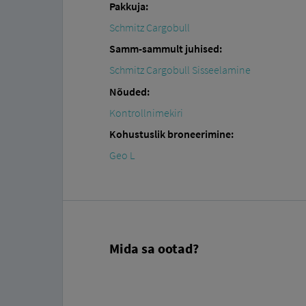
Pakkuja:
Schmitz Cargobull
Samm-sammult juhised:
Schmitz Cargobull Sisseelamine
Nõuded:
Kontrollnimekiri
Kohustuslik broneerimine:
Geo L
Mida sa ootad?