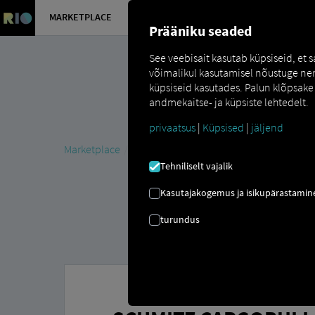
MARKETPLACE
ÜLEVAADE
Prääniku seaded
See veebisait kasutab küpsiseid, et
võimalikul kasutamisel nõustuge nend
küpsiseid kasutades. Palun klõpsake 
andmekaitse- ja küpsiste lehtedelt.
privaatsus
|
Küpsised
|
jäljend
Marketplace
Connectors
Schmitz Cargobull Conne
Tehniliselt vajalik
Kasutajakogemus ja isikupärastamin
turundus