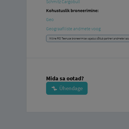
Schmitz Cargobull
Kohustuslik broneerimine:
Geo
Geograafiliste andmete voog
Milline RIO Teenuse broneerimise vajadus sõltub partneri andmete kas
Mida sa ootad?