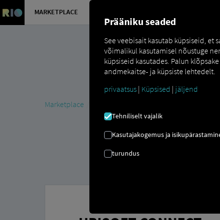
MARKETPLACE
ÜLEVAADE
Prääniku seaded
See veebisait kasutab küpsiseid, et
võimalikul kasutamisel nõustuge nend
küpsiseid kasutades. Palun klõpsake 
andmekaitse- ja küpsiste lehtedelt.
privaatsus
|
Küpsised
|
jäljend
Marketplace
Connectors
Ubiwan Connect
Tehniliselt vajalik
Kasutajakogemus ja isikupärastamin
turundus