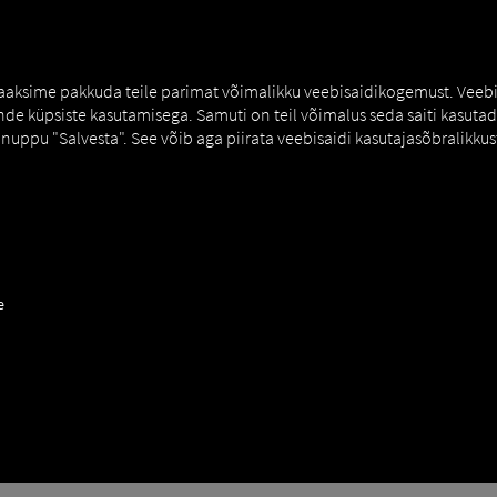
MAN DIGITALSERVICES
CONNECTORS
 saaksime pakkuda teile parimat võimalikku veebisaidikogemust. Veebi
e küpsiste kasutamisega. Samuti on teil võimalus seda saiti kasutada 
nuppu "Salvesta". See võib aga piirata veebisaidi kasutajasõbralikkust
e