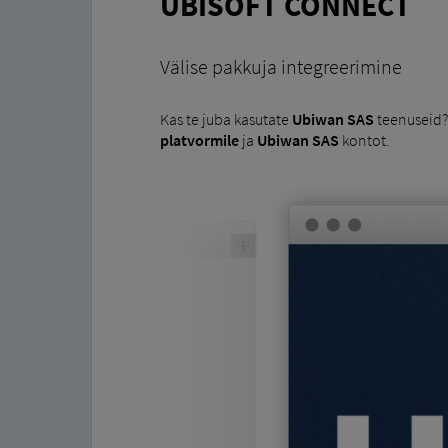
UBISOFT CONNECT
Välise pakkuja integreerimine
Kas te juba kasutate
Ubiwan SAS
teenuseid? 
platvormile
ja
Ubiwan SAS
kontot.