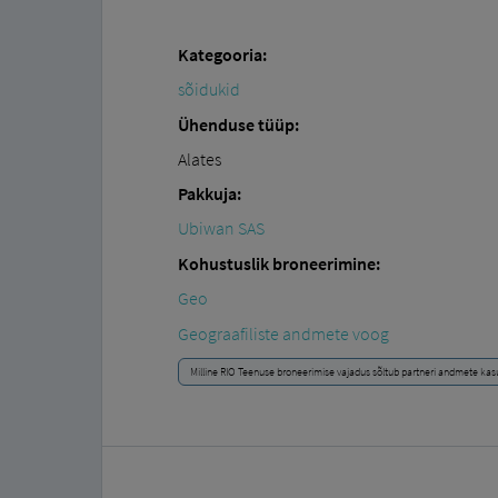
Kategooria:
sõidukid
Ühenduse tüüp:
Alates
Pakkuja:
Ubiwan SAS
Kohustuslik broneerimine:
Geo
Geograafiliste andmete voog
Milline RIO Teenuse broneerimise vajadus sõltub partneri andmete kas