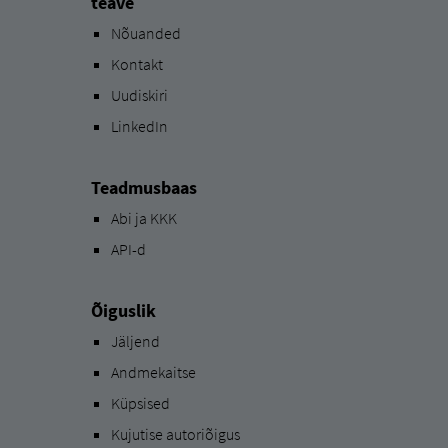
teave
Nõuanded
Kontakt
Uudiskiri
LinkedIn
Teadmusbaas
Abi ja KKK
API-d
Õiguslik
Jäljend
Andmekaitse
Küpsised
Kujutise autoriõigus