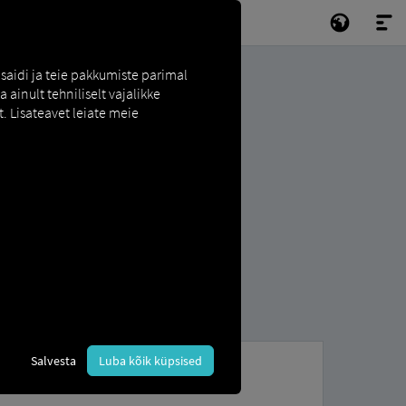
saidi ja teie pakkumiste parimal
ainult tehniliselt vajalikke
. Lisateavet leiate meie
Salvesta
Luba kõik küpsised