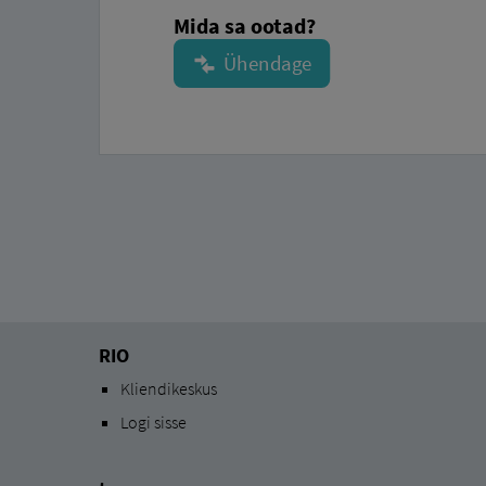
Mida sa ootad?
RIO
Kliendikeskus
Logi sisse