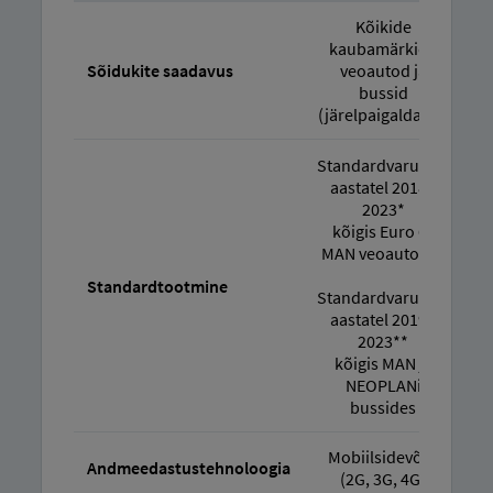
Kõikide
M
kaubamärkide
Sõidukite saadavus
veoautod ja
bussid
(järelpaigaldatav)
j
Standardvarustus
St
aastatel 2018–
2023*
kõigis Euro 6c
MAN veoautodes
Standardtootmine
Standardvarustus
St
aastatel 2019–
2023**
kõigis MAN ja
NEOPLANi
bussides
Mobiilsidevõrk
Andmeedastustehnoloogia
(2G, 3G, 4G)