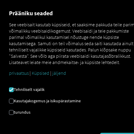
MARKETPLACE
ÜLEVAADE
Prääniku seaded
See veebisait kasutab küpsiseid, et saaksime pakkuda teile pari
võimalikku veebisaidikogemust. Veebisaidi ja teie pakkumiste
parimal võimalikul kasutamisel nõustuge nende küpsiste
TELEMAATIKAMOODU
kasutamisega. Samuti on teil võimalus seda saiti kasutada ainult
tehniliselt vajalikke küpsiseid kasutades. Palun klõpsake nuppu
"Salvesta". See võib aga piirata veebisaidi kasutajasõbralikkust.
Sõidukipargi tõhus haldamine on
Lisateavet leiate meie andmekaitse- ja küpsiste lehtedelt.
light
privaatsus
|
Küpsised
|
jäljend
Telemaatikamoodulid toimivad
teie sõiduki ja
RIO platvormi vahelise liidesena.
Need
Tehniliselt vajalik
edastavad häid sõiduki andmeid, mida
sõidukiparkide haldurid saavad digitaalseid
Kasutajakogemus ja isikupärastamine
teenuste kaudu kasutada. Vaata tõelise sõiduki
võimaliku kogu sõidukipargi digitaalse tõhusa
turundus
haldamise ja parimal viisil kasutamise
Kui registreerite grandma sõidukid RIO
platvormil, saate meie digitaalsete teenuste