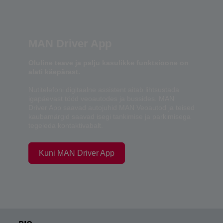
MAN Driver App
Oluline teave ja palju kasulikke funktsioone on
alati käepärast.
Nutitelefoni digitaalne assistent aitab lihtsustada
igapäevast tööd veoautodes ja bussides. MAN
Driver App saavad autojuhid MAN Veoautod ja teised
kaubamärgid saavad isegi tankimise ja parkimisega
tegeleda kontaktivabalt.
Kuni MAN Driver App