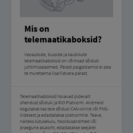
Mis on
telemaatikaboksid?
Veoautode, busside ja kaubikute
telemaatikaboksid on võimsad sõiduki
juhtimisseadmed. Pärast paigaldamist ei pea
te muretsema lisariistvara pärast.
Telemaatikaboksid hoiavad pidevalt
ühendust sõiduki ja RIO Platvorm. Andmeid
kogutakse kas teie sõiduki CAN-siinist või FMS-
liidesest ja edastatakse platvormile. Teave,
näiteks kütusekulu, hooldusandmed või
praegune asukoht, edastatakse seejärel