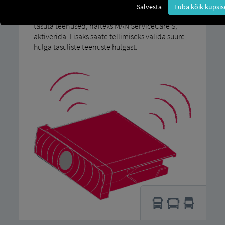
pakkumiselt ja paindlikult kasutada: RIO
Salvesta
Luba kõik küpsi
platvormi kaudu saate grandma sõidukite jaoks
tasuta teenused, näiteks MAN ServiceCare S,
aktiverida. Lisaks saate tellimiseks valida suure
hulga tasuliste teenuste hulgast.