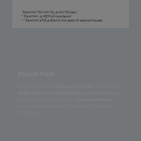
* Erand MAN TGM MAN TGL ja MAN TGS šassii
** Erand MAN - ja NEOPLANi bussišassiid
*** Erand MAN eTGE ja sõidukid ilma raadio või raadiovalmiduseta
Pocket Fleet
Jälgige kõiki oma
sõidukeid ja juhte
koos nende
kõige olulisema olekuteabega
alati kaasaegses ja
atraktiivses vormingus. Meie
tasuta rakendus
muudab teie autopargi haldamise liikvel olles
imelihtsaks.