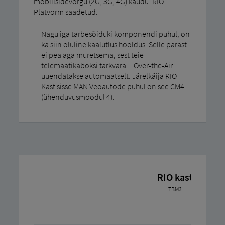
mobiilsidevõrgu (2G, 3G, 4G) kaudu. RIO
Platvorm saadetud.
Nagu iga tarbesõiduki komponendi puhul, on
ka siin oluline kaalutlus hooldus. Selle pärast
ei pea aga muretsema, sest teie
telemaatikaboksi tarkvara... Over-the-Air
uuendatakse automaatselt. Järelkäija RIO
Kast sisse MAN Veoautode puhul on see CM4
(ühenduvusmoodul 4).
RIO kast
TBM3