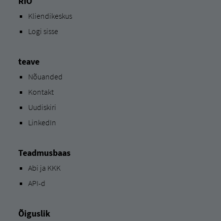
RIO
Kliendikeskus
Logi sisse
teave
Nõuanded
Kontakt
Uudiskiri
LinkedIn
Teadmusbaas
Abi ja KKK
API-d
Õiguslik