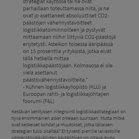
strategiat käytössä tai ne ovat
parhaillaan toteuttamassa niitä, ja ne
ovat jo asettaneet absoluuttiset CO2-
päästöjen vähennystavoitteet
logistiikkatoiminnoilleen ja pystyvät
mittaamaan niihin liittyviä CO2-päästöjä
eriytetysti. Asteikon toisessa ääripäässä
on 15 prosenttia yrityksistä, jotka eivät
tällä hetkellä mittaa
logistiikkapäästöjään. Kolmasosa ei ole
vielä asettanut
päästövähennystavoitteita.”
- Kühnen logistiikkayliopisto (KLU) ja
Euroopan rahti- ja logistiikkajohtajien
foorumi (F&L)
Kestävän kehityksen integrointi logistiikkastrategiaan on
hyvä ensimmäinen askel oikeaan suuntaan. Mutta mitkä
ovat keskeiset kohdat ja muutokset, jotka tällaisen
strategian tulisi sisältää? Erityisesti pienille laivastoille
ympäristöystävällisten käytäntöjen on oltava myös