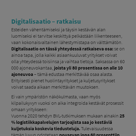
Digitalisaatio – ratkaisu
Esteiden vähentämiseksi ja täysin kestävän alan
luomiseksi ei tarvitse keskittyä pelkästään liikenteeseen,
vaan kokonaisvaltainen lähestymistapa on välttämätön.
Digitalisaatio on tässä yhteydessä ratkaiseva osa:
se on
ainoa tapa, jolla kaikki asiaankuuluvat yritykset voivat
olla yhteydessä toisiinsa ja vaihtaa tietoja. Saksassa on 60
000 ajoneuvokantaa,
joista yli 80 prosentissa on alle 10
ajoneuvoa
– tämä edustaa merkittävää osaa alasta.
Erityisesti pienet huolintayritykset ja kuljetusyritykset
voivat saada aikaan merkittävän muutoksen.
Ei vain ympäristön näkökulmasta, vaan myös
kilpailukyvyn vuoksi on aika integroida kestävät prosessit
omaan yritykseen:
Vuonna 2020 tehdyn BVL-tutkimuksen mukaan ainakin
25
% logistiikkapalvelujen tarjoajista saa jo kestäviä
kuljetuksia koskevia tiedusteluja.
Tulevaisuudessa
tämän luvun odotetaan
nousevan jopa 60 prosenttiin,