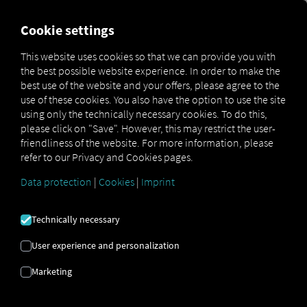
FOR CARRIERS
FOR SHIPPERS
FOR BUSINESS PART
Cookie settings
This website uses cookies so that we can provide you with
the best possible website experience. In order to make the
LOGISTIIKKA |
best use of the website and your offers, please agree to the
use of these cookies. You also have the option to use the site
TALOUSTIEDE |
using only the technically necessary cookies. To do this,
please click on "Save". However, this may restrict the user-
EKOLOGIA
friendliness of the website. For more information, please
refer to our Privacy and Cookies pages.
Data protection
|
Cookies
|
Imprint
Kestävä kehitys logistiikassa: Miten
ekologiset ja taloudelliset tavoitteet
Technically necessary
voidaan yhdistää.
User experience and personalization
Marketing