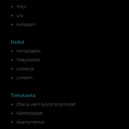
Yritys
Ura
kumppani
tiedot
Konsultaatio
Yhteystiedot
Uutiskirje
LinkedIn
Tietokanta
Ohje ja usein kysytyt kysymykset
Käyttöoppaat
Asiantuntemus