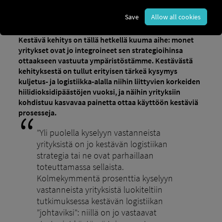
Nachhaltigkeit in der Logistik: Ökologie &
Blog
Save
Allow all cookies
Ökonomie vereinen
Kestävä kehitys on tällä hetkellä kuuma aihe: monet
yritykset ovat jo integroineet sen strategioihinsa
ottaakseen vastuuta ympäristöstämme. Kestävästä
kehityksestä on tullut erityisen tärkeä kysymys
kuljetus- ja logistiikka-alalla niihin liittyvien korkeiden
hiilidioksidipäästöjen vuoksi, ja näihin yrityksiin
kohdistuu kasvavaa painetta ottaa käyttöön kestäviä
prosesseja.
”Yli puolella kyselyyn vastanneista
yrityksistä on jo kestävän logistiikan
strategia tai ne ovat parhaillaan
toteuttamassa sellaista.
Kolmekymmentä prosenttia kyselyyn
vastanneista yrityksistä luokiteltiin
tutkimuksessa kestävän logistiikan
”johtaviksi”: niillä on jo vastaavat