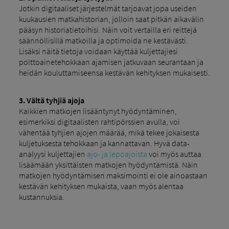
Jotkin digitaaliset järjestelmät tarjoavat jopa useiden
kuukausien matkahistorian, jolloin saat pitkän aikavälin
pääsyn historiatietoihisi. Näin voit vertailla eri reittejä
säännöllisillä matkoilla ja optimoida ne kestävästi.
Lisäksi näitä tietoja voidaan käyttää kuljettajiesi
polttoainetehokkaan ajamisen jatkuvaan seurantaan ja
heidän kouluttamiseensa kestävän kehityksen mukaisesti.
3.
Vältä tyhjiä ajoja
Kaikkien matkojen lisääntynyt hyödyntäminen,
esimerkiksi digitaalisten rahtipörssien avulla, voi
vähentää tyhjien ajojen määrää, mikä tekee jokaisesta
kuljetuksesta tehokkaan ja kannattavan. Hyvä data-
analyysi kuljettajien
ajo- ja lepoajoista
voi myös auttaa
lisäämään yksittäisten matkojen hyödyntämistä. Näin
matkojen hyödyntämisen maksimointi ei ole ainoastaan ​​
kestävän kehityksen mukaista, vaan myös alentaa
kustannuksia.