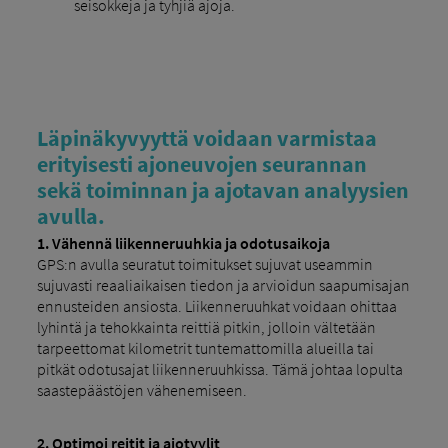
seisokkeja ja tyhjiä ajoja.
Läpinäkyvyyttä voidaan varmistaa
erityisesti ajoneuvojen seurannan
sekä toiminnan ja ajotavan analyysien
avulla.
1. Vähennä liikenneruuhkia ja odotusaikoja
GPS:n avulla seuratut toimitukset sujuvat useammin
sujuvasti reaaliaikaisen tiedon ja arvioidun saapumisajan
ennusteiden ansiosta. Liikenneruuhkat voidaan ohittaa
lyhintä ja tehokkainta reittiä pitkin, jolloin vältetään
tarpeettomat kilometrit tuntemattomilla alueilla tai
pitkät odotusajat liikenneruuhkissa. Tämä johtaa lopulta
saastepäästöjen vähenemiseen.
2.
Optimoi reitit ja ajotyylit