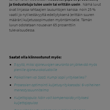
ja tiedusteluja tulee usein tai erittäin usein
. Nämä luvut
ovat linjassa rahtaajien lausuntojen kanssa: noin 25 %
vaatii jo nyt kestävyyttä edellytyksenä (erittäin suuren
määrän) kuljetussopimusten myöntämiselle. Tämän
luvun odotetaan nousevan 65 prosenttiin
tulevaisuudessa.
Saatat olla kiinnostunut myös:
5 syytä, miksi ajoneuvojen seuranta on järkevää myös
pienille ajoneuvokalustoille
Paikallinen vai SaaS: Kumpi sopii yrityksellesi?
Prosessien optimointi kuljetusyrityksessäsi: 6-vaiheinen
menestyssuunnitelma
Kuljettajapula: Näin voit kompensoida yrityksesi
kuljettajapulaa