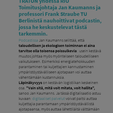
TRATON yhdessä RIO
Toimitusjohtaja Jan Kaumanns ja
professori Frank Straube TU
Berlinistä nauhoittivat podcastin,
jossa he keskustelevat tästä
tarkemmin.
Podcastissa
Jan Kaumanns selittää, että
taloudellisen ja ekologisen toiminnan ei aina
tarvitse olla toisensa poissulkevia
: usein kestävä
muutos johtaa myös myönteiseen taloudelliseen
vaikutukseen. Esimerkiksi energiatehokkuuden
parantaminen tai kuljettajien kannustaminen
ympäristöystävälliseen ajotapaan voi auttaa
vähentämään kustannuksia.
Läpinäkyvyys
on kestävän logistiikan keskeinen
osa.
"Vain sitä, mitä voit mitata, voit hallita",
sanoo Jan Kaumanns. Ja tässä digitalisaatio astuu
kuvaan:
digitaaliset palvelut
voivat paitsi auttaa
kuljettajia parantamaan ympäristöystävällistä
ajotapaansa, myös auttaa lähettiläitä välttämään