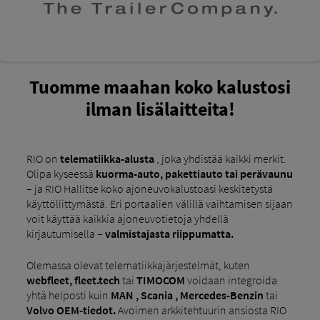
Tuomme maahan koko kalustosi
ilman lisälaitteita!
RIO on
telematiikka-alusta
, joka yhdistää kaikki merkit.
Olipa kyseessä
kuorma-auto, pakettiauto tai perävaunu
– ja RIO Hallitse koko ajoneuvokalustoasi keskitetystä
käyttöliittymästä. Eri portaalien välillä vaihtamisen sijaan
voit käyttää kaikkia ajoneuvotietoja yhdellä
kirjautumisella –
valmistajasta riippumatta.
Olemassa olevat telematiikkajärjestelmät, kuten
webfleet, fleet.tech
tai
TIMOCOM
voidaan integroida
yhtä helposti kuin
MAN , Scania , Mercedes-Benzin
tai
Volvo OEM-tiedot.
Avoimen arkkitehtuurin ansiosta RIO