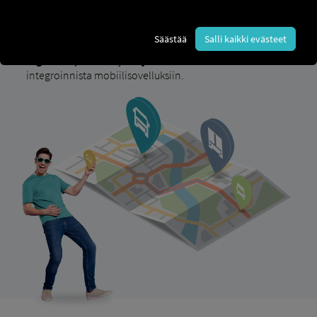
yhteen järjestelmään –
valmistajasta tai
ajoneuvotyypistä riippumatta.
Säästää
Salli kaikki evästeet
Tällä sivulla opit varustamaan koko kalustosi RIO
Digitalisoi, verkota
ja
ohjaa tehokkaasti
– datan
integroinnista mobiilisovelluksiin.