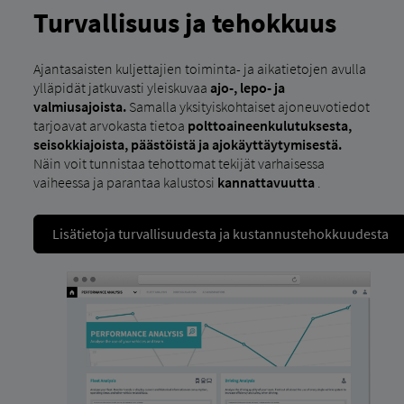
Turvallisuus ja tehokkuus
Ajantasaisten kuljettajien toiminta- ja aikatietojen avulla
ylläpidät jatkuvasti yleiskuvaa
ajo-, lepo- ja
valmiusajoista.
Samalla yksityiskohtaiset ajoneuvotiedot
tarjoavat arvokasta tietoa
polttoaineenkulutuksesta,
seisokkiajoista, päästöistä ja ajokäyttäytymisestä.
Näin voit tunnistaa tehottomat tekijät varhaisessa
vaiheessa ja parantaa kalustosi
kannattavuutta
.
Lisätietoja turvallisuudesta ja kustannustehokkuudesta