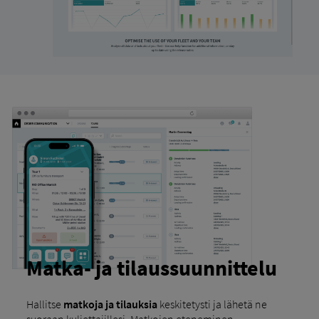
Matka- ja tilaussuunnittelu
Hallitse
matkoja ja tilauksia
keskitetysti ja lähetä ne
suoraan kuljettajillesi. Matkojen eteneminen