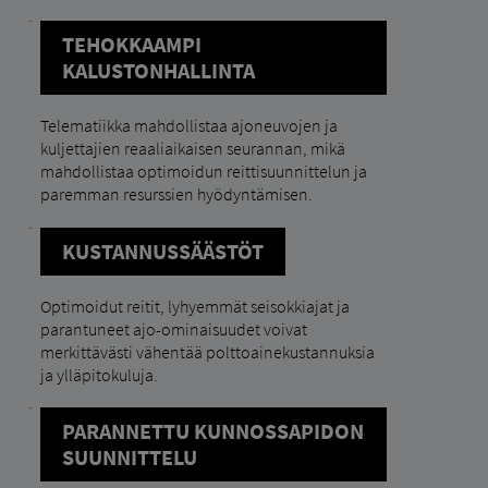
TEHOKKAAMPI
KALUSTONHALLINTA
Telematiikka mahdollistaa ajoneuvojen ja
kuljettajien reaaliaikaisen seurannan, mikä
mahdollistaa optimoidun reittisuunnittelun ja
paremman resurssien hyödyntämisen.
KUSTANNUSSÄÄSTÖT
Optimoidut reitit, lyhyemmät seisokkiajat ja
parantuneet ajo-ominaisuudet voivat
merkittävästi vähentää polttoainekustannuksia
ja ylläpitokuluja.
PARANNETTU KUNNOSSAPIDON
SUUNNITTELU