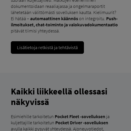
dokumentoidaan reaaliajassa ja ongelmaraportit
lähetetään välittömästi sovelluksen kautta. Kielimuurit?
Ei hätää –
automaattinen käännös
on integroitu.
Push-
ilmoitukset, chat-toiminto ja valokuvadokumentaatio
pitävät tiimisi yhteydessä.
Lisätietoja retkistä ja tehtävistä
Kaikki liikkeellä ollessasi
näkyvissä
Esimiehille tarkoitetun
Pocket Fleet -sovelluksen
ja
kuljettajille tarkoitetun
Pocket Driver -sovelluksen
avulla kaikki pysyvät yhteydessä. Ajoneuvotiedot,