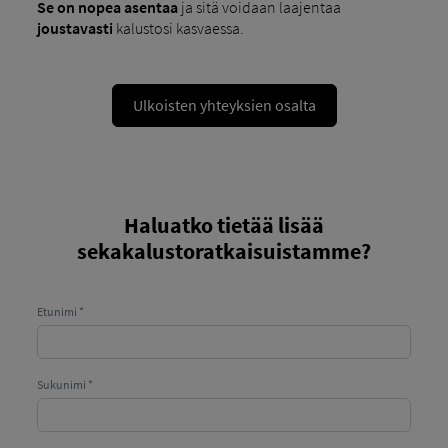
Se on nopea asentaa
ja sitä voidaan laajentaa
joustavasti
kalustosi kasvaessa.
Ulkoisten yhteyksien osalta
Haluatko tietää lisää
sekakalustoratkaisuistamme?