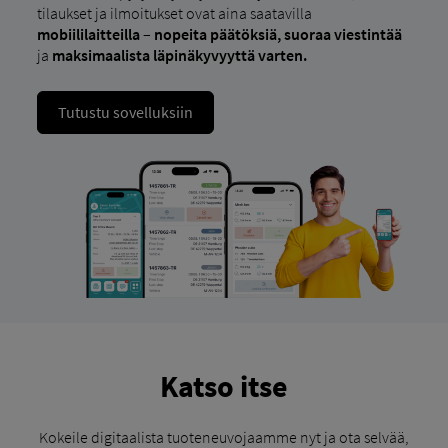
tilaukset ja ilmoitukset ovat aina saatavilla
mobiililaitteilla
–
nopeita päätöksiä, suoraa viestintää
ja
maksimaalista läpinäkyvyyttä varten.
Tutustu sovelluksiin
Katso itse
Kokeile digitaalista tuoteneuvojaamme nyt ja ota selvää,