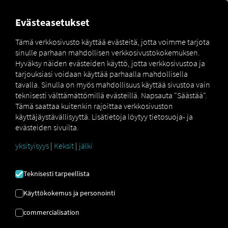
FOR CARRIERS
FOR SHIPPERS
FOR BUSINESS PART
Evästeasetukset
Tämä verkkosivusto käyttää evästeitä, jotta voimme tarjota
sinulle parhaan mahdollisen verkkosivustokokemuksen.
TELEMATIIKKAA
Hyväksy näiden evästeiden käyttö, jotta verkkosivustoa ja
tarjouksiasi voidaan käyttää parhaalla mahdollisella
KOKO
tavalla. Sinulla on myös mahdollisuus käyttää sivustoa vain
teknisesti välttämättömillä evästeillä. Napsauta "Säästää".
LAIVASTOLLESI
Tämä saattaa kuitenkin rajoittaa verkkosivuston
käyttäjäystävällisyyttä. Lisätietoja löytyy tietosuoja- ja
evästeiden sivuilta.
yksityisyys
|
Keksit
|
jälki
Kaikki ajoneuvot, tiedot ja
prosessit – eri valmistajilta –
Teknisesti tarpeellista
yhdellä alustalla.
Käyttökokemus ja personointi
RIO
tarjoaa
telematiikka-alustan
, joka pystyy
enemmän: Se yhdistää
seurannan,
commercialisation
kunnossapidon, turvallisuuden
ja
suunnittelun