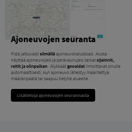
Ajoneuvojen seuranta
Pidä jatkuvasti
silmällä
ajoneuvokalustoasi. Alusta
näyttää ajoneuvojesi ja perävaunujesi tarkat
sijainnit,
reitit ja olinpaikan
. Älykkäät
geoaidat
ilmoittavat sinulle
automaattisesti, kun ajoneuvo lähestyy määritettyä
määränpäätä tai saapuu tietylle alueelle.
Lisätietoja ajoneuvojen seurannasta