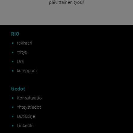
päivittäinen työsi!
RIO
rekisteri
Yritys
Ura
kumppani
tiedot
Konsultaatio
Yhteystiedot
Uutiskirje
LinkedIn