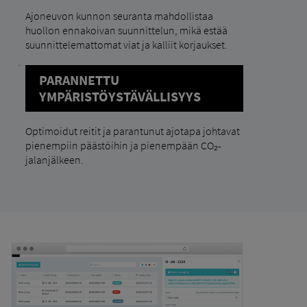
Ajoneuvon kunnon seuranta mahdollistaa
huollon ennakoivan suunnittelun, mikä estää
suunnittelemattomat viat ja kalliit korjaukset.
PARANNETTU
YMPÄRISTÖYSTÄVÄLLISYYS
Optimoidut reitit ja parantunut ajotapa johtavat
pienempiin päästöihin ja pienempään CO₂-
jalanjälkeen.