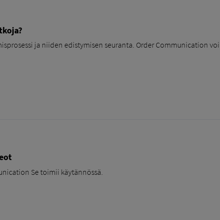
tkoja?
omisprosessi ja niiden edistymisen seuranta. Order Communication voi
eot
ication Se toimii käytännössä.