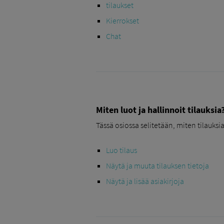
tilaukset
Kierrokset
Chat
Miten luot ja hallinnoit tilauksia
Tässä osiossa selitetään, miten tilauks
Luo tilaus
Näytä ja muuta tilauksen tietoja
Näytä ja lisää asiakirjoja