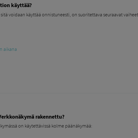
tion käyttää?
itä voidaan käyttää onnistuneesti, on suoritettava seuraavat vaiheet
n aikana
Verkkonäkymä rakennettu?
kymässä on käytettävissä kolme päänäkymää: