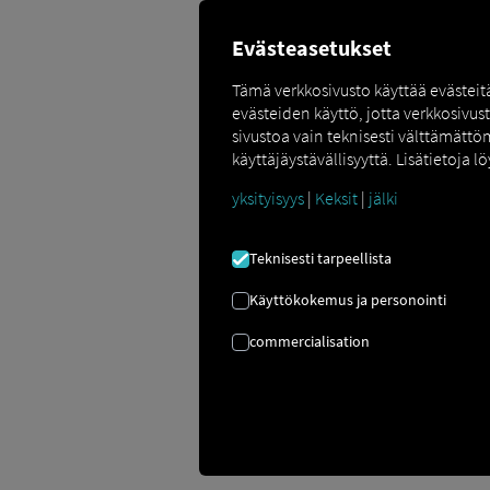
Evästeasetukset
Tämä verkkosivusto käyttää evästei
evästeiden käyttö, jotta verkkosivus
sivustoa vain teknisesti välttämättö
KÄYTTÖOHJE
käyttäjäystävällisyyttä. Lisätietoja lö
yksityisyys
|
Keksit
|
jälki
Tässä käyttöoppaassa selitetään laittee
optimoida viestintä lähetyksen ja kuljett
Teknisesti tarpeellista
Käyttökokemus ja personointi
commercialisation