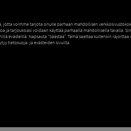
tä, jotta voimme tarjota sinulle parhaan mahdollisen verkkosivustok
toa ja tarjouksiasi voidaan käyttää parhaalla mahdollisella tavalla. S
millä evästeillä. Napsauta "Säästää". Tämä saattaa kuitenkin rajoittaa
ytyy tietosuoja- ja evästeiden sivuilta.
n asennus ja käyttö Order Communication , jotta tilauksia voidaan hal
ajien välillä.