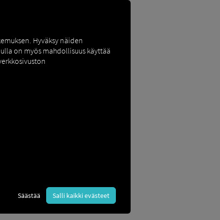
okemuksen. Hyväksy näiden
inulla on myös mahdollisuus käyttää
 verkkosivuston
lita tehokkaasti, suunnitella matkoja ja
Säästää
Salli kaikki evästeet