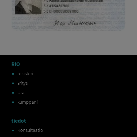
RIO
rekisteri
Yritys
Ura
kumppani
tiedot
Konsultaatio