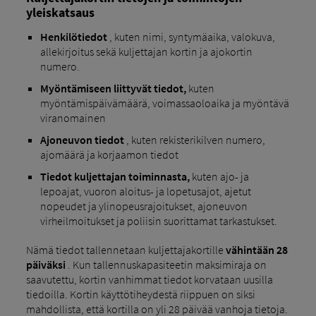
yleiskatsaus
Henkilötiedot
, kuten nimi, syntymäaika, valokuva,
allekirjoitus sekä kuljettajan kortin ja ajokortin
numero.
Myöntämiseen liittyvät tiedot,
kuten
myöntämispäivämäärä, voimassaoloaika ja myöntävä
viranomainen
Ajoneuvon tiedot
, kuten rekisterikilven numero,
ajomäärä ja korjaamon tiedot
Tiedot kuljettajan toiminnasta,
kuten ajo- ja
lepoajat, vuoron aloitus- ja lopetusajot, ajetut
nopeudet ja ylinopeusrajoitukset, ajoneuvon
virheilmoitukset ja poliisin suorittamat tarkastukset.
Nämä tiedot tallennetaan kuljettajakortille
vähintään 28
päiväksi
. Kun tallennuskapasiteetin maksimiraja on
saavutettu, kortin vanhimmat tiedot korvataan uusilla
tiedoilla. Kortin käyttötiheydestä riippuen on siksi
mahdollista, että kortilla on yli 28 päivää vanhoja tietoja.