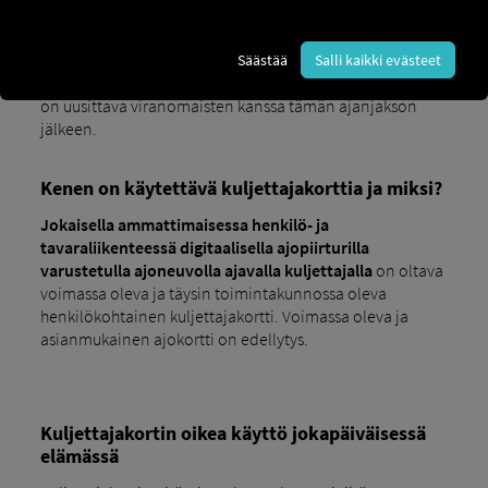
digitaalisen ajopiirturin kanssa on
ollut laillisesti
pakollista toukokuusta 2006 lähtien ajotunteja
koskevalla asetuksella (EY) N:o 561/2006.
Säästää
Salli kaikki evästeet
Kuljettajakortti on voimassa enintään viisi vuotta, ja se
on uusittava viranomaisten kanssa tämän ajanjakson
jälkeen.
Kenen on käytettävä kuljettajakorttia ja miksi?
Jokaisella ammattimaisessa henkilö- ja
tavaraliikenteessä digitaalisella ajopiirturilla
varustetulla ajoneuvolla ajavalla kuljettajalla
on oltava
voimassa oleva ja täysin toimintakunnossa oleva
henkilökohtainen kuljettajakortti. Voimassa oleva ja
asianmukainen ajokortti on edellytys.
Kuljettajakortin oikea käyttö jokapäiväisessä
elämässä