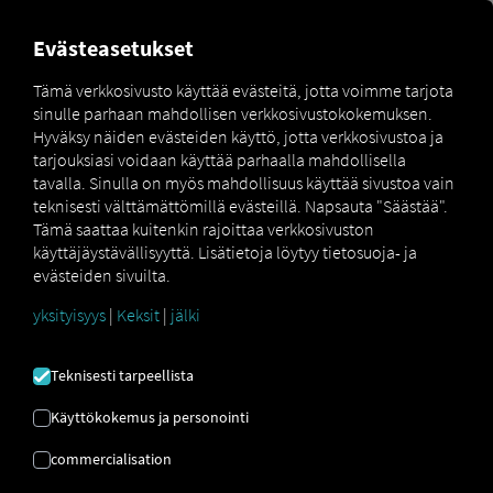
FOR CARRIERS
FOR SHIPPERS
FOR BUSINESS PART
Evästeasetukset
Tämä verkkosivusto käyttää evästeitä, jotta voimme tarjota
sinulle parhaan mahdollisen verkkosivustokokemuksen.
Glossar
Was ist eine Fahrerkarte
Hyväksy näiden evästeiden käyttö, jotta verkkosivustoa ja
tarjouksiasi voidaan käyttää parhaalla mahdollisella
KULJETTAJAKORTTI
tavalla. Sinulla on myös mahdollisuus käyttää sivustoa vain
teknisesti välttämättömillä evästeillä. Napsauta "Säästää".
Tämä saattaa kuitenkin rajoittaa verkkosivuston
käyttäjäystävällisyyttä. Lisätietoja löytyy tietosuoja- ja
Mikä on kuljettajakortti? Määritelmä,
evästeiden sivuilta.
käyttö ja oikeusperusta.
yksityisyys
|
Keksit
|
jälki
Kuljettajakortti on
henkilökohtainen
henkilöllisyystodistus
, joka käyttää muistisirua
Teknisesti tarpeellista
kuljettajan henkilöllisyyteen ja ajotoimintaan
liittyvien
tietojen tallentamiseen. Viranomaiset voivat tarkastella
Käyttökokemus ja personointi
näitä tallennettuja tietoja tarkastusten aikana. Siksi
commercialisation
jokaisella kuljettajalla on oltava oma henkilökohtainen
kuljettajakortti. Tällaisen kortin käyttö yhdessä