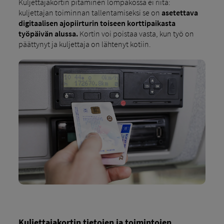
Kuljettajakortin pitäminen lompakossa ei riitä:
kuljettajan toiminnan tallentamiseksi se on
asetettava
digitaalisen ajopiirturin toiseen korttipaikasta
työpäivän alussa.
Kortin voi poistaa vasta, kun työ on
päättynyt ja kuljettaja on lähtenyt kotiin.
Kuljettajakortin tietojen ja toimintojen