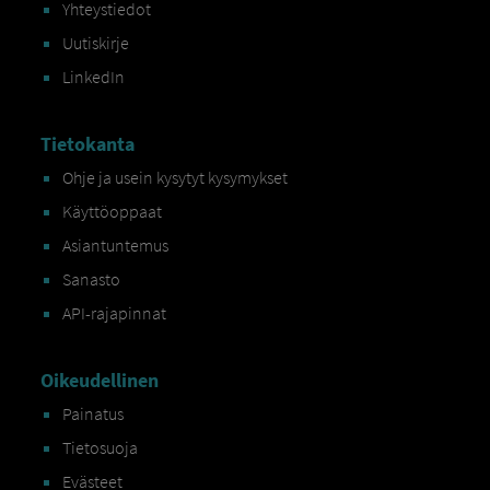
Yhteystiedot
Uutiskirje
LinkedIn
Tietokanta
Ohje ja usein kysytyt kysymykset
Käyttöoppaat
Asiantuntemus
Sanasto
API-rajapinnat
Oikeudellinen
Painatus
Tietosuoja
Evästeet