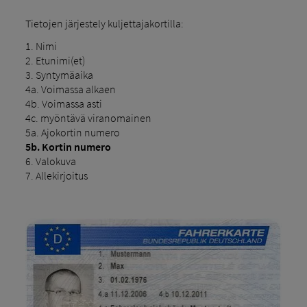
Tietojen järjestely kuljettajakortilla:
1. Nimi
2. Etunimi(et)
3. Syntymäaika
4a. Voimassa alkaen
4b. Voimassa asti
4c. myöntävä viranomainen
5a. Ajokortin numero
5b. Kortin numero
6. Valokuva
7. Allekirjoitus