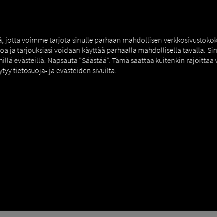
NERS
EXPERT KNOWLEDGE
DEMO
tä, jotta voimme tarjota sinulle parhaan mahdollisen verkkosivustok
toa ja tarjouksiasi voidaan käyttää parhaalla mahdollisella tavalla. S
millä evästeillä. Napsauta "Säästää". Tämä saattaa kuitenkin rajoittaa
ytyy tietosuoja- ja evästeiden sivuilta.
g
NEN TODENNUS
odennuksen tietojesi suojaamiseksi.
RIO - Kirjautumistietojesi suojaa
utetuilla käyttäjillä on pääsy tilillesi.
 annettava toinen tekijä, satunnaisesti luotu koodi. Tämä vähentää m
mahdollisilta uhilta.