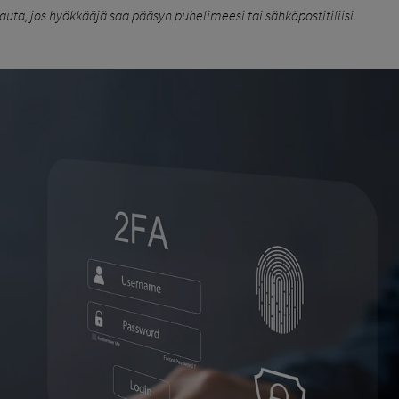
uta, jos hyökkääjä saa pääsyn puhelimeesi tai sähköpostitiliisi.