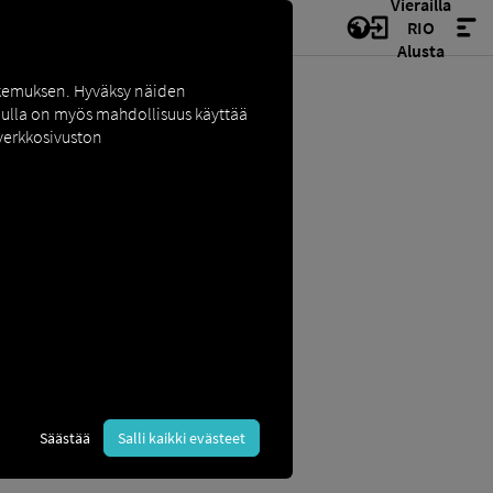
Vierailla
RIO
Alusta
okemuksen. Hyväksy näiden
inulla on myös mahdollisuus käyttää
 verkkosivuston
miseksi entisestään. Tämä
Säästää
Salli kaikki evästeet
erkittävästi luvattoman käytön