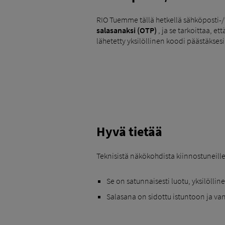
RIO Tuemme tällä hetkellä sähköposti-/t
salasanaksi (OTP)
, ja se tarkoittaa, e
lähetetty yksilöllinen koodi päästäksesi t
Hyvä tietää
Teknisistä näkökohdista kiinnostuneill
Se on satunnaisesti luotu, yksilölli
Salasana on sidottu istuntoon ja va