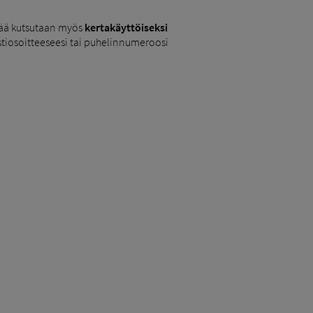
ijää kutsutaan myös
kertakäyttöiseksi
ostiosoitteeseesi tai puhelinnumeroosi