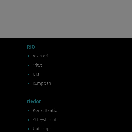
RIO
rekisteri
Yritys
Ura
kumppani
tiedot
Konsultaatio
Yhteystiedot
Uutiskirje