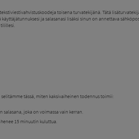
ekstiviestivahvistuskoodeja toisena turvatekijänä. Tätä lisäturvatek
ttä käyttäjätunnuksesi ja salasanasi lisäksi sinun on annettava sähköp
ilillesi.
e selitämme tässä, miten kaksivaiheinen todennus toimii:
nen salasana, joka on voimassa vain kerran.
nhenee 15 minuutin kuluttua.