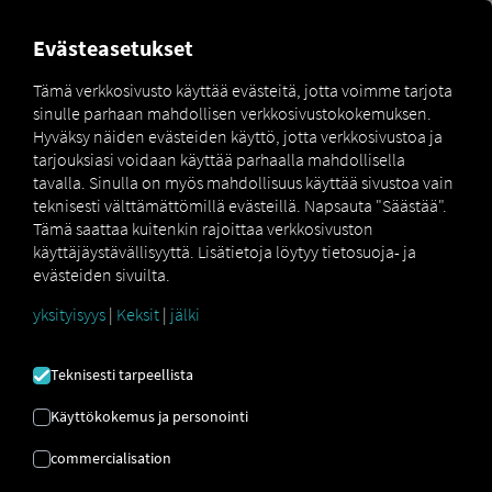
MARKETPLACE
YLEISKATS
Evästeasetukset
Tämä verkkosivusto käyttää evästeitä, jotta voimme tarjota
sinulle parhaan mahdollisen verkkosivustokokemuksen.
Marketplace
Connectors
Co3 Connect
How to
Hyväksy näiden evästeiden käyttö, jotta verkkosivustoa ja
tarjouksiasi voidaan käyttää parhaalla mahdollisella
tavalla. Sinulla on myös mahdollisuus käyttää sivustoa vain
teknisesti välttämättömillä evästeillä. Napsauta "Säästää".
CO3-
Tämä saattaa kuitenkin rajoittaa verkkosivuston
käyttäjäystävällisyyttä. Lisätietoja löytyy tietosuoja- ja
evästeiden sivuilta.
PEREHDYTYS
yksityisyys
|
Keksit
|
jälki
Vaiheittaiset ohjeet ajoneuvojesi
Teknisesti tarpeellista
varustamiseen RIO yhteyden
Käyttökokemus ja personointi
muodostamiseksi.
commercialisation