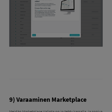
9) Varaaminen Marketplace
Meidän Marketplace Valinta on jo tehty kassalla, ja sopiva