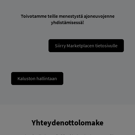
Toivotamme teille menestystä ajoneuvojenne
yhdistämisessä!
Siirry Marketplacen tietosivulle
Kaluston hallintaan
Yhteydenottolomake