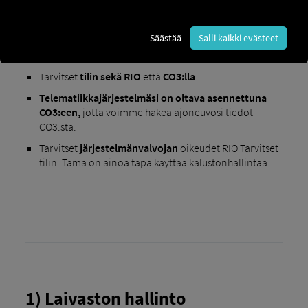
Säästää
Salli kaikki evästeet
Aktivoinnin vaatimukset
:
Tarvitset
tilin
sekä RIO
että
CO3:lla
.
Telematiikkajärjestelmäsi on oltava asennettuna
CO3:een,
jotta voimme hakea ajoneuvosi tiedot
CO3:sta.
Tarvitset
järjestelmänvalvojan
oikeudet RIO Tarvitset
tilin. Tämä on ainoa tapa käyttää kalustonhallintaa.
1) Laivaston hallinto