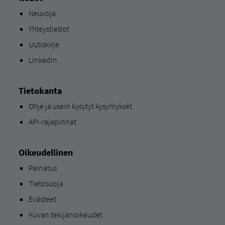
Neuvoja
Yhteystiedot
Uutiskirje
LinkedIn
Tietokanta
Ohje ja usein kysytyt kysymykset
API-rajapinnat
Oikeudellinen
Painatus
Tietosuoja
Evästeet
Kuvan tekijänoikeudet