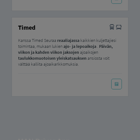
Timed
Kanssa Timed Seuraa
reaaliajassa
kaikkien kuljettajiesi
toimintaa, mukaan lukien
ajo- ja lepoaikoja
.
Päivän,
viikon ja kahden viikon jaksojen
ajoaikojen
taulukkomuotoisen yleiskatsauksen
ansiosta voit
välttää kalliita ajoaikarikkomuksia.