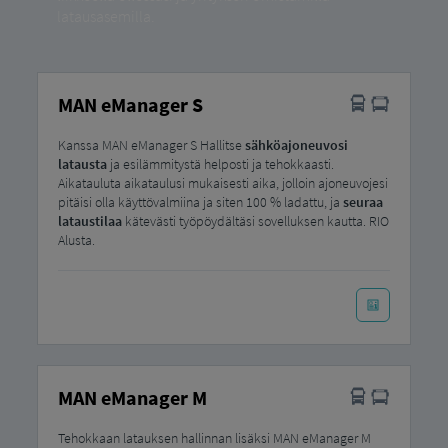
latausasemilla.
MAN eManager S
Kanssa MAN eManager S Hallitse
sähköajoneuvosi
latausta
ja esilämmitystä helposti ja tehokkaasti.
Aikatauluta aikataulusi mukaisesti aika, jolloin ajoneuvojesi
pitäisi olla käyttövalmiina ja siten 100 % ladattu, ja
seuraa
lataustilaa
kätevästi työpöydältäsi sovelluksen kautta. RIO
Alusta.
MAN eManager M
Tehokkaan latauksen hallinnan lisäksi MAN eManager M