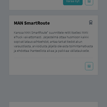
Varaa nyt
MAN SmartRoute
Kanssa MAN SmartRoute* suunnittele reitit itsellesi MAN
eTruck vaivattomasti. Järjestelmä ottaa huomioon kaikki
sopivat latausvaihtoehdot, antaa tarkat tiedot akun
varaustilasta, arvioidusta jäljellä olevasta toimintamatkasta
ja ehdottaa ihanteellista aikaa ja paikkaa välilataukselle.