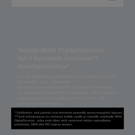
Testata MAN DigitalServices
Nyt 3 kuukautta ilmaiseksi**
dieselkalustollesi*
Kokeile digitaalisia palveluitamme ilmaiseksi kolmen
kuukauden ajan – jokaiselle
dieselajoneuvokalustossasi*. Ilmainen kokeilujakso
on saatavilla kaikille MAN -Asiakkaille, jotka eivät ole
vielä varanneet maksullisia palveluitamme. Se
päättyy automaattisesti.
* Edellyttäen, että palvelut ovat teknisesti saatavilla ajoneuvotyypistä riippuen.
**Tämä kokeilutarjous on voimassa kaikille uusille ja nykyisille asiakkaille MAN
DigitalServices , jotka eivät olleet vielä varanneet mitään maksullisista
palveluista, MAN siitä RIO tarjoaa alustan.