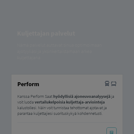
Kuljettajan palvelut
Nämä palvelut auttavat sinua optimoimaan
ajotyyliäsi ja yksinkertaistamaan arkea
kuljettajana.
Perform
Kanssa Perform Saat
hyödyllisiä ajoneuvoanalyysejä
ja
voit luoda
vertailukelpoisia kuljettaja-arviointeja
kalustollesi. Näin voit tunnistaa tehottomat ajotavat ja
parantaa kuljettajiesi suorituskykyä kohdennetusti.