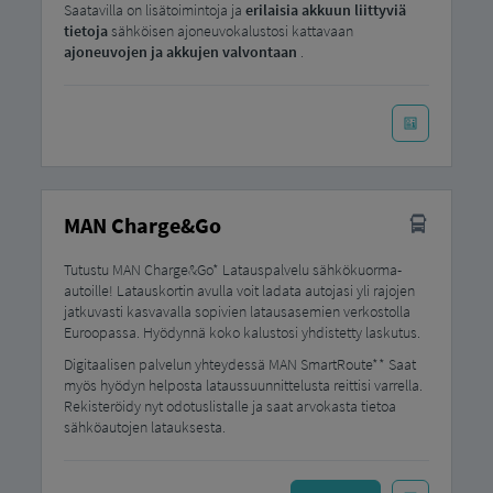
Saatavilla on lisätoimintoja ja
erilaisia ​​akkuun liittyviä
tietoja
sähköisen ajoneuvokalustosi kattavaan
ajoneuvojen ja akkujen valvontaan
.
MAN Charge&Go
Tutustu MAN Charge&Go* Latauspalvelu sähkökuorma-
autoille! Latauskortin avulla voit ladata autojasi yli rajojen
jatkuvasti kasvavalla sopivien latausasemien verkostolla
Euroopassa. Hyödynnä koko kalustosi yhdistetty laskutus.
Digitaalisen palvelun yhteydessä MAN SmartRoute** Saat
myös hyödyn helposta lataussuunnittelusta reittisi varrella.
Rekisteröidy nyt odotuslistalle ja saat arvokasta tietoa
sähköautojen latauksesta.