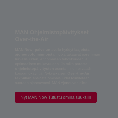
MAN Ohjelmistopäivitykset
Over-the-Air
MAN Now -palvelun
avulla hyödyt
laajoista
ajoneuvotoiminnoista
, jotka takaavat paremman
turvallisuuden, erinomaisen tehokkuuden ja
optimaalisen mukavuuden. Ja mikä parasta:
ohjelmistopäivitysten
asentaminen ei vaadi
korjaamokäyntiä. Nykyaikaisen
Over-the-Air
tekniikan
ansiosta ominaisuudet toimitetaan
suoraan ajoneuvoosi. MAN Ajoneuvon siirto.
Nyt MAN Now Tutustu ominaisuuksiin