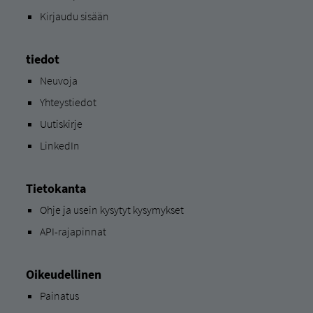
Kirjaudu sisään
tiedot
Neuvoja
Yhteystiedot
Uutiskirje
LinkedIn
Tietokanta
Ohje ja usein kysytyt kysymykset
API-rajapinnat
Oikeudellinen
Painatus