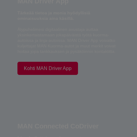
MAN Driver App
Tärkeää tietoa ja monia hyödyllisiä
ominaisuuksia aina käsillä.
Älypuhelimesi digitaalinen avustaja auttaa
yksinkertaistamaan jokapäiväistä työtä kuorma-
autoissa ja linja-autoissa. MAN Driver App voivatko
kuljettajat MAN Kuorma-autot ja muut merkit voivat
hoitaa jopa tankkauksen ja pysäköinnin kontaktitta.
Kohti MAN Driver App
MAN Connected CoDriver