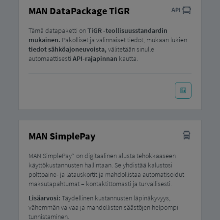
MAN DataPackage TiGR
Tämä datapaketti on
TiGR -teollisuusstandardin
mukainen.
Pakolliset ja valinnaiset tiedot, mukaan lukien
tiedot sähköajoneuvoista,
välitetään sinulle
automaattisesti
API-rajapinnan
kautta.
MAN SimplePay
MAN SimplePay* on digitaalinen alusta tehokkaaseen
käyttökustannusten hallintaan. Se yhdistää kalustosi
polttoaine- ja latauskortit ja mahdollistaa automatisoidut
maksutapahtumat – kontaktittomasti ja turvallisesti.
Lisäarvosi:
Täydellinen kustannusten läpinäkyvyys,
vähemmän vaivaa ja mahdollisten säästöjen helpompi
tunnistaminen.