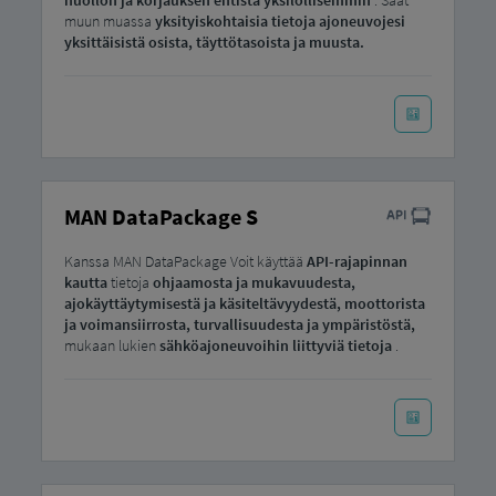
huollon ja korjauksen entistä yksilöllisemmin
: Saat
muun muassa
yksityiskohtaisia ​​tietoja ajoneuvojesi
yksittäisistä osista, täyttötasoista ja muusta.
MAN DataPackage S
Kanssa MAN DataPackage Voit käyttää
API-rajapinnan
kautta
tietoja
ohjaamosta ja mukavuudesta,
ajokäyttäytymisestä ja käsiteltävyydestä, moottorista
ja voimansiirrosta, turvallisuudesta ja ympäristöstä,
mukaan lukien
sähköajoneuvoihin liittyviä tietoja
.