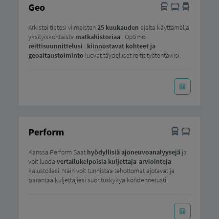
Geo
Arkistoi tietosi viimeisten
25 kuukauden
ajalta käyttämällä
yksityiskohtaista
matkahistoriaa
. Optimoi
reittisuunnittelusi
:
kiinnostavat kohteet ja
geoaitaustoiminto
luovat täydelliset reitit työtehtäviisi.
Perform
Kanssa Perform Saat
hyödyllisiä ajoneuvoanalyysejä
ja
voit luoda
vertailukelpoisia kuljettaja-arviointeja
kalustollesi. Näin voit tunnistaa tehottomat ajotavat ja
parantaa kuljettajiesi suorituskykyä kohdennetusti.