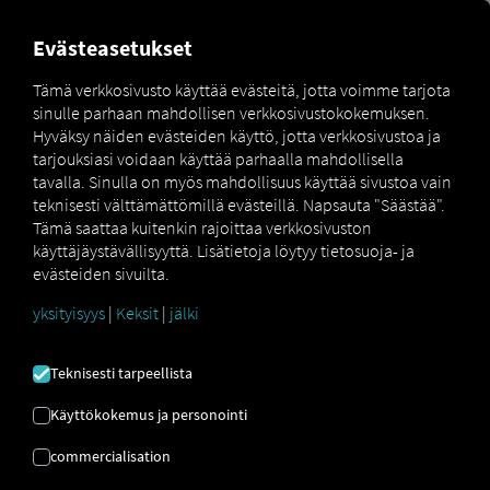
MARKETPLACE
YLEISKATS
Evästeasetukset
MAN
Tämä verkkosivusto käyttää evästeitä, jotta voimme tarjota
sinulle parhaan mahdollisen verkkosivustokokemuksen.
Hyväksy näiden evästeiden käyttö, jotta verkkosivustoa ja
DIGITALSERVICES
tarjouksiasi voidaan käyttää parhaalla mahdollisella
tavalla. Sinulla on myös mahdollisuus käyttää sivustoa vain
teknisesti välttämättömillä evästeillä. Napsauta "Säästää".
Aloita
digitaalisen kalustonhallinnan
Tämä saattaa kuitenkin rajoittaa verkkosivuston
käyttö!
käyttäjäystävällisyyttä. Lisätietoja löytyy tietosuoja- ja
Digitaalisten palveluiden avulla MAN
evästeiden sivuilta.
Optimoi
diesel- ja
yksityisyys
|
Keksit
|
jälki
sähköajoneuvokalustosi tehokkuus.
Teknisesti tarpeellista
ajoneuvo
Käyttökokemus ja personointi
Ajoneuvokaluston palvelut
commercialisation