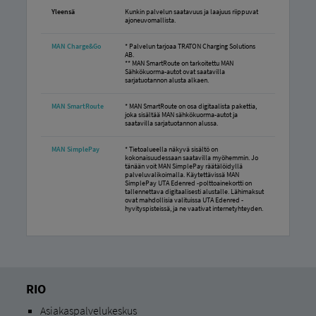
Yleensä
Kunkin palvelun saatavuus ja laajuus riippuvat
ajoneuvomallista.
MAN Charge&Go
* Palvelun tarjoaa TRATON Charging Solutions
AB.
** MAN SmartRoute on tarkoitettu MAN
Sähkökuorma-autot ovat saatavilla
sarjatuotannon alusta alkaen.
MAN SmartRoute
* MAN SmartRoute on osa digitaalista pakettia,
joka sisältää MAN sähkökuorma-autot ja
saatavilla sarjatuotannon alussa.
MAN SimplePay
* Tietoalueella näkyvä sisältö on
kokonaisuudessaan saatavilla myöhemmin. Jo
tänään voit MAN SimplePay räätälöidyllä
palveluvalikoimalla. Käytettävissä MAN
SimplePay UTA Edenred -polttoainekortti on
tallennettava digitaalisesti alustalle. Lähimaksut
ovat mahdollisia valituissa UTA Edenred -
hyvityspisteissä, ja ne vaativat internetyhteyden.
RIO
Asiakaspalvelukeskus