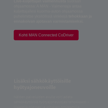
Live-kuljettajan valmennusta
suoraan
ohjaamossa: A MAN - Valmentaja antaa
kuljettajallesi kuorma-auton ohjaamossa
puhelimitse yksilöllisiä vinkkejä
tehokkaan ja
ennakoivan ajotavan varmistamiseksi.
Kohti MAN Connected CoDriver
Lisäksi sähkökäyttöisille
hyötyajoneuvoille
Näiden palveluiden avulla voit ladata
sähkökäyttöisiä hyötyajoneuvojasi tehokkaasti –
liikkeellä ollessasi ja yrityksen omistamilla