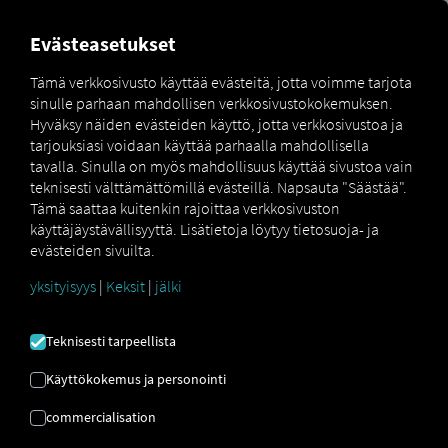
MARKETPLACE
YLEISKATS
Evästeasetukset
Tämä verkkosivusto käyttää evästeitä, jotta voimme tarjota
sinulle parhaan mahdollisen verkkosivustokokemuksen.
Marketplace
Connectors
Daf Connect
How to
Hyväksy näiden evästeiden käyttö, jotta verkkosivustoa ja
tarjouksiasi voidaan käyttää parhaalla mahdollisella
tavalla. Sinulla on myös mahdollisuus käyttää sivustoa vain
teknisesti välttämättömillä evästeillä. Napsauta "Säästää".
DAF-perehdytys
Tämä saattaa kuitenkin rajoittaa verkkosivuston
käyttäjäystävällisyyttä. Lisätietoja löytyy tietosuoja- ja
evästeiden sivuilta.
Vaiheittaiset ohjeet ajoneuvojesi
yksityisyys
|
Keksit
|
jälki
varustamiseen RIO yhteyden
muodostamiseksi.
Teknisesti tarpeellista
Käyttökokemus ja personointi
commercialisation