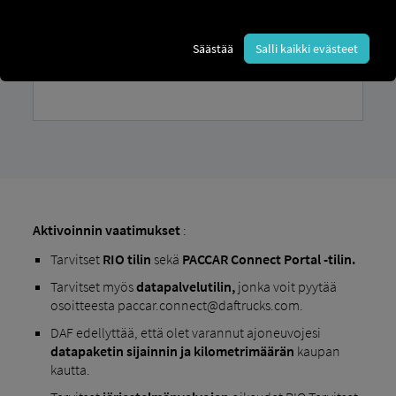
Säästää
Salli kaikki evästeet
Aktivoinnin vaatimukset
:
Tarvitset
RIO
tilin
sekä
PACCAR Connect Portal -tilin.
Tarvitset myös
datapalvelutilin,
jonka voit pyytää
osoitteesta paccar.connect@daftrucks.com.
DAF edellyttää, että olet varannut ajoneuvojesi
datapaketin sijainnin ja kilometrimäärän
kaupan
kautta.