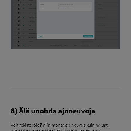
8) Älä unohda ajoneuvoja
Voit rekisteröidä niin monta ajoneuvoa kuin haluat,
kunhan ne ovat rekisterissä. Scania Jos sivut on