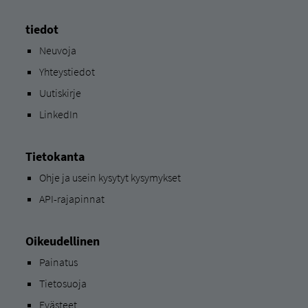
tiedot
Neuvoja
Yhteystiedot
Uutiskirje
LinkedIn
Tietokanta
Ohje ja usein kysytyt kysymykset
API-rajapinnat
Oikeudellinen
Painatus
Tietosuoja
Evästeet