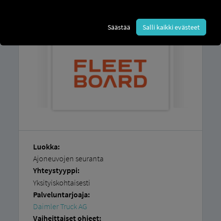
kuinka voit helposti liittää ajoneuvosi
itse.
Säästää
Salli kaikki evästeet
Luokka:
Ajoneuvojen seuranta
Yhteystyyppi:
Yksityiskohtaisesti
Palveluntarjoaja:
Daimler Truck AG
Vaiheittaiset ohjeet: