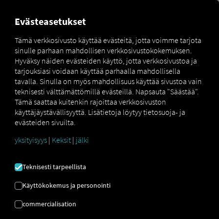
MARKETPLACE
YLEISKATS
Evästeasetukset
Tämä verkkosivusto käyttää evästeitä, jotta voimme tarjota
sinulle parhaan mahdollisen verkkosivustokokemuksen.
Marketplace
Connectors
Fleetboard Connect
Hyväksy näiden evästeiden käyttö, jotta verkkosivustoa ja
tarjouksiasi voidaan käyttää parhaalla mahdollisella
tavalla. Sinulla on myös mahdollisuus käyttää sivustoa vain
teknisesti välttämättömillä evästeillä. Napsauta "Säästää".
Tämä saattaa kuitenkin rajoittaa verkkosivuston
FLEETBOARD YHDISTÄ
käyttäjäystävällisyyttä. Lisätietoja löytyy tietosuoja- ja
evästeiden sivuilta.
yksityisyys
|
Keksit
|
jälki
Ulkoisen palveluntarjoajan integrointi
Käytätkö
Fleetboard
palveluita? Yhdistä
Teknisesti tarpeellista
sitten asiaankuuluvat ajoneuvot suoraan
RIO alustalle
ja näytä niiden sijainnit
RIO
Käyttökokemus ja personointi
kartalla
.
commercialisation
Löydät vaiheittaiset ohjeemme siitä,