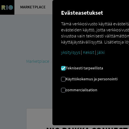
MARKETPLACE
YLEISKATS
Evästeasetukset
Tämä verkkosivusto käyttää evästei
evästeiden käyttö, jotta verkkosivus
sivustoa vain teknisesti välttämättö
käyttäjäystävällisyyttä. Lisätietoja lö
yksityisyys
|
Keksit
|
jälki
Marketplace
Connectors
NIC-place Connect
Teknisesti tarpeellista
Käyttökokemus ja personointi
commercialisation