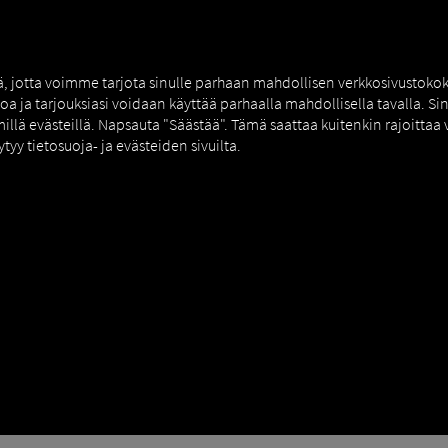
AUS
MAN DIGITALSERVICES
CONNECTORS
tä, jotta voimme tarjota sinulle parhaan mahdollisen verkkosivustok
toa ja tarjouksiasi voidaan käyttää parhaalla mahdollisella tavalla. S
millä evästeillä. Napsauta "Säästää". Tämä saattaa kuitenkin rajoittaa
ytyy tietosuoja- ja evästeiden sivuilta.