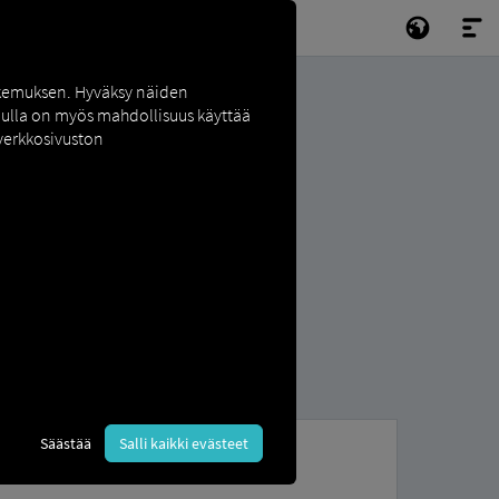
okemuksen. Hyväksy näiden
inulla on myös mahdollisuus käyttää
 verkkosivuston
Säästää
Salli kaikki evästeet