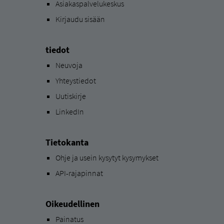
Asiakaspalvelukeskus
Kirjaudu sisään
tiedot
Neuvoja
Yhteystiedot
Uutiskirje
LinkedIn
Tietokanta
Ohje ja usein kysytyt kysymykset
API-rajapinnat
Oikeudellinen
Painatus