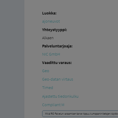
Luokka:
ajoneuvot
Yhteystyyppi:
Alkaen
Palveluntarjoaja:
NIC GmbH
Vaadittu varaus:
Geo
Geo-datan virtaus
Timed
Ajastettu tiedonkulku
Compliant M
Mikä RIO Palvelun varaamisen tarve riippuu kumppanin tietojen käytös