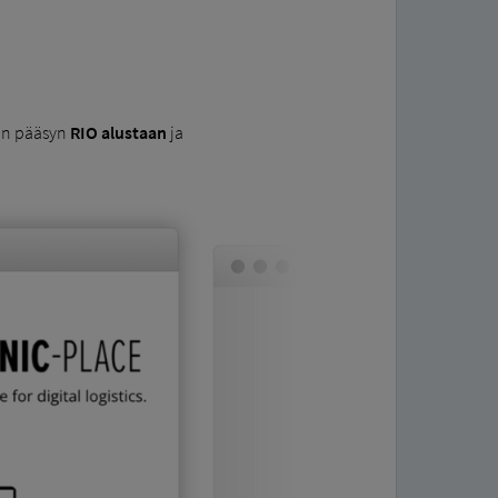
ain pääsyn
RIO alustaan
​​ja