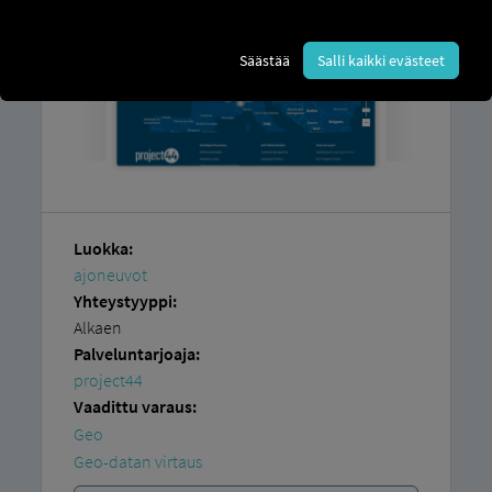
Säästää
Salli kaikki evästeet
Luokka:
ajoneuvot
Yhteystyyppi:
Alkaen
Palveluntarjoaja:
project44
Vaadittu varaus:
Geo
Geo-datan virtaus