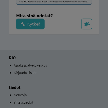
Mikä RIO Palvelun varaamisen tarve riippuu kumppanin tietojen käytöstä.
Mitä sinä odotat?
RIO
Asiakaspalvelukeskus
Kirjaudu sisään
tiedot
Neuvoja
Yhteystiedot