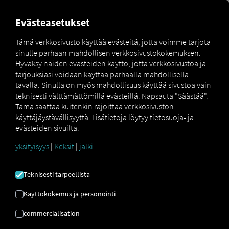
MARKETPLACE
YLEISKATS
Evästeasetukset
Tämä verkkosivusto käyttää evästeitä, jotta voimme tarjota
sinulle parhaan mahdollisen verkkosivustokokemuksen.
Marketplace
Connectors
project44 Connect
Hyväksy näiden evästeiden käyttö, jotta verkkosivustoa ja
tarjouksiasi voidaan käyttää parhaalla mahdollisella
tavalla. Sinulla on myös mahdollisuus käyttää sivustoa vain
teknisesti välttämättömillä evästeillä. Napsauta "Säästää".
Tämä saattaa kuitenkin rajoittaa verkkosivuston
PROJECT44 YHDISTÄ
käyttäjäystävällisyyttä. Lisätietoja löytyy tietosuoja- ja
evästeiden sivuilta.
yksityisyys
|
Keksit
|
jälki
Ulkoisen palveluntarjoajan integrointi
Käytätkö jo
project44
:n palveluita? Voit
Teknisesti tarpeellista
laajentaa tätä palvelua palveluidemme
tiedoilla
. Tarvitset vain pääsyn
RIO -
Käyttökokemus ja personointi
alustaan
​​ja
project44
tilin.
commercialisation