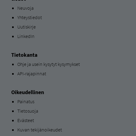
Neuvoja
Yhteystiedot
Uutiskirje
LinkedIn
Tietokanta
Ohje ja usein kysytyt kysymykset
API-rajapinnat
Oikeudellinen
Painatus
Tietosuoja
Evästeet
Kuvan tekijänoikeudet