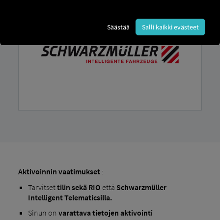
Säästää
Salli kaikki evästeet
Aktivoinnin vaatimukset
:
Tarvitset
tilin
sekä RIO
että
Schwarzmüller
Intelligent Telematicsilla.
Sinun on
varattava tietojen aktivointi