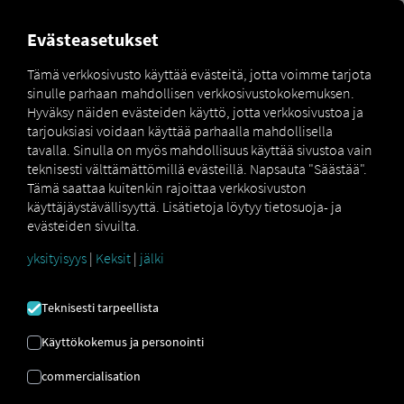
MARKETPLACE
YLEISKATS
Evästeasetukset
Tämä verkkosivusto käyttää evästeitä, jotta voimme tarjota
sinulle parhaan mahdollisen verkkosivustokokemuksen.
Schwarzmueller
How
Hyväksy näiden evästeiden käyttö, jotta verkkosivustoa ja
Marketplace
Connectors
Connect
to
tarjouksiasi voidaan käyttää parhaalla mahdollisella
tavalla. Sinulla on myös mahdollisuus käyttää sivustoa vain
teknisesti välttämättömillä evästeillä. Napsauta "Säästää".
Tämä saattaa kuitenkin rajoittaa verkkosivuston
SCHWARZMÜLLER
käyttäjäystävällisyyttä. Lisätietoja löytyy tietosuoja- ja
evästeiden sivuilta.
PEREHDYTYS
yksityisyys
|
Keksit
|
jälki
Teknisesti tarpeellista
Vaiheittaiset ohjeet perävaunujesi
Käyttökokemus ja personointi
mukauttamiseen RIO yhteyden
muodostamiseksi.
commercialisation