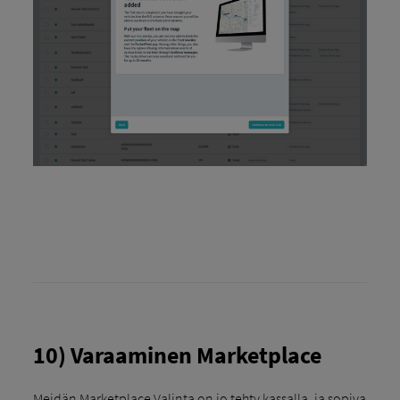
10) Varaaminen Marketplace
Meidän Marketplace Valinta on jo tehty kassalla, ja sopiva