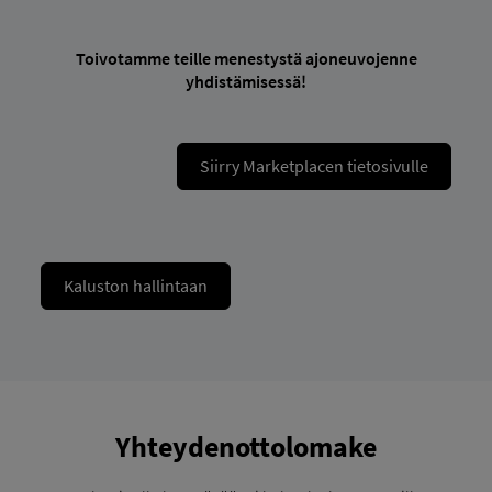
Toivotamme teille menestystä ajoneuvojenne
yhdistämisessä!
Siirry Marketplacen tietosivulle
Kaluston hallintaan
Yhteydenottolomake