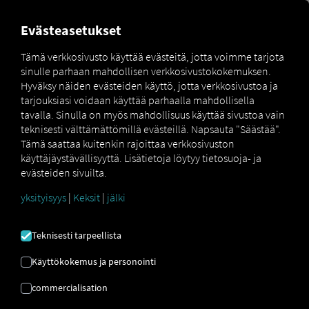
MARKETPLACE
YLEISKATS
Evästeasetukset
Tämä verkkosivusto käyttää evästeitä, jotta voimme tarjota
sinulle parhaan mahdollisen verkkosivustokokemuksen.
Marketplace
Connectors
SHIPPEO Connect
Hyväksy näiden evästeiden käyttö, jotta verkkosivustoa ja
tarjouksiasi voidaan käyttää parhaalla mahdollisella
tavalla. Sinulla on myös mahdollisuus käyttää sivustoa vain
teknisesti välttämättömillä evästeillä. Napsauta "Säästää".
Tämä saattaa kuitenkin rajoittaa verkkosivuston
SHIPPEO CONNECT
käyttäjäystävällisyyttä. Lisätietoja löytyy tietosuoja- ja
evästeiden sivuilta.
yksityisyys
|
Keksit
|
jälki
Ulkoisen palveluntarjoajan integrointi
Käytätkö jo kumppanimme
SHIPPEO SAS:
Teknisesti tarpeellista
n palveluita? Voit
laajentaa tätä palvelua
palveluidemme tiedoilla
. Tarvitset vain
Käyttökokemus ja personointi
pääsyn
RIO alustaan
​​ja tilin
SHIPPEO SAS:
commercialisation
lla.