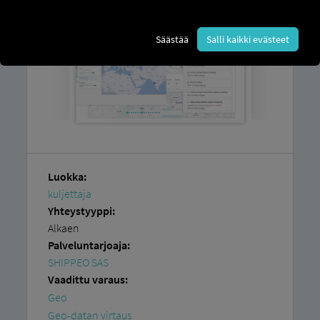
Säästää
Salli kaikki evästeet
Luokka:
kuljettaja
Yhteystyyppi:
Alkaen
Palveluntarjoaja:
SHIPPEO SAS
Vaadittu varaus:
Geo
Geo-datan virtaus