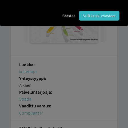
Säästää
Salli kaikki evästeet
Luokka:
kuljettaja
Yhteystyyppi:
Alkaen
Palveluntarjoaja:
Strada
Vaadittu varaus:
Compliant M