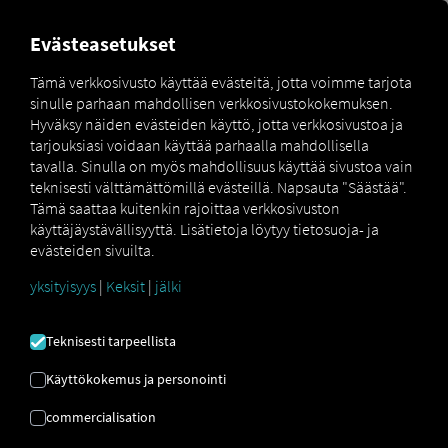
MARKETPLACE
YLEISKATS
Evästeasetukset
Tämä verkkosivusto käyttää evästeitä, jotta voimme tarjota
sinulle parhaan mahdollisen verkkosivustokokemuksen.
Marketplace
Connectors
Strada Connect
Hyväksy näiden evästeiden käyttö, jotta verkkosivustoa ja
tarjouksiasi voidaan käyttää parhaalla mahdollisella
tavalla. Sinulla on myös mahdollisuus käyttää sivustoa vain
teknisesti välttämättömillä evästeillä. Napsauta "Säästää".
Tämä saattaa kuitenkin rajoittaa verkkosivuston
STRADA YHDISTÄ
käyttäjäystävällisyyttä. Lisätietoja löytyy tietosuoja- ja
evästeiden sivuilta.
yksityisyys
|
Keksit
|
jälki
Ulkoisen palveluntarjoajan integrointi
Käytätkö jo
Strada
palveluita? Voit
Teknisesti tarpeellista
parantaa tätä palvelua palveluidemme
tiedoilla
. Tarvitset vain pääsyn
RIO
Käyttökokemus ja personointi
alustaan
​​ja
Strada
-tilin.
commercialisation