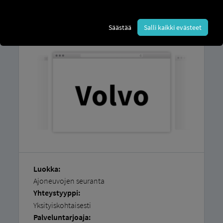
Löydät
vaiheittaiset ohjeemme
siitä,
kuinka voit
helposti liittää ajoneuvosi
Säästää
Salli kaikki evästeet
itse
.
Luokka:
Ajoneuvojen seuranta
Yhteystyyppi:
Yksityiskohtaisesti
Palveluntarjoaja: