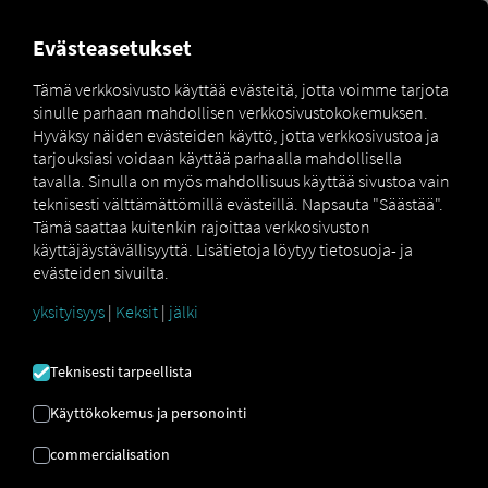
MARKETPLACE
YLEISKATS
Evästeasetukset
Tämä verkkosivusto käyttää evästeitä, jotta voimme tarjota
sinulle parhaan mahdollisen verkkosivustokokemuksen.
Marketplace
Connectors
Volvo Connect
Hyväksy näiden evästeiden käyttö, jotta verkkosivustoa ja
tarjouksiasi voidaan käyttää parhaalla mahdollisella
tavalla. Sinulla on myös mahdollisuus käyttää sivustoa vain
teknisesti välttämättömillä evästeillä. Napsauta "Säästää".
Tämä saattaa kuitenkin rajoittaa verkkosivuston
VOLVO YHDISTÄ
käyttäjäystävällisyyttä. Lisätietoja löytyy tietosuoja- ja
evästeiden sivuilta.
yksityisyys
|
Keksit
|
jälki
Ulkoisen palveluntarjoajan integrointi
Onko sinulla
Volvo
ajoneuvoja
Teknisesti tarpeellista
kalustossasi? Yhdistä ne sitten suoraan
RIO
alustaan
​​ja näytä niiden sijainnit
RIO
Käyttökokemus ja personointi
kartalla
. Tarvitset vain
RIO
-tilin ja
commercialisation
vähintään yhden yhteensopivan
ajoneuvon
.