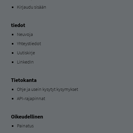
Kirjaudu sisään
tiedot
Neuvoja
Yhteystiedot
Uutiskirje
LinkedIn
Tietokanta
Ohje ja usein kysytyt kysymykset
API-rajapinnat
Oikeudellinen
Painatus