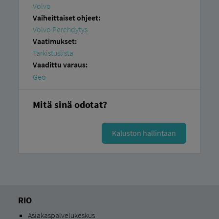
Volvo
Vaiheittaiset ohjeet:
Volvo Perehdytys
Vaatimukset:
Tarkistuslista
Vaadittu varaus:
Geo
Mitä sinä odotat?
Kaluston hallintaan
RIO
Asiakaspalvelukeskus