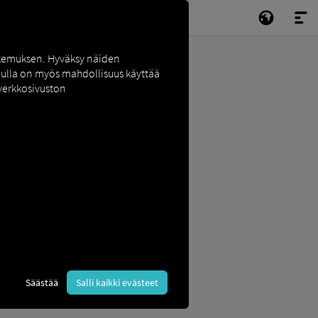
okemuksen. Hyväksy näiden
inulla on myös mahdollisuus käyttää
 verkkosivuston
Säästää
Salli kaikki evästeet