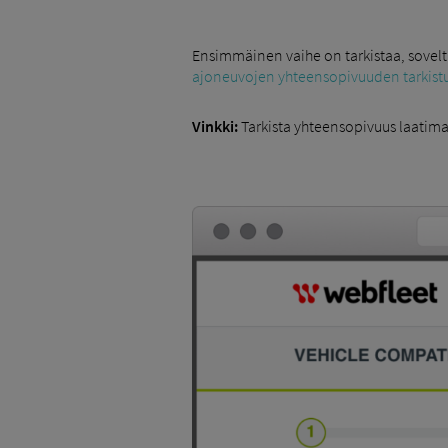
Ensimmäinen vaihe on tarkistaa, sovel
ajoneuvojen yhteensopivuuden tarkist
Vinkki:
Tarkista yhteensopivuus laatimal