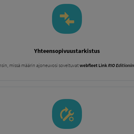
Yhteensopivuustarkistus
ensin, missä määrin ajoneuvosi soveltuvat
webfleet Link
RIO Editionin