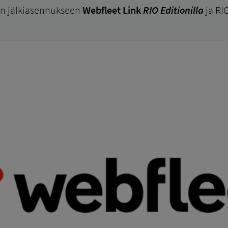
en jälkiasennukseen
Webfleet Link
RIO Editionilla
ja RI