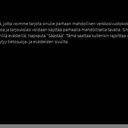
AUS
MAN DIGITALSERVICES
CONNECTORS
tä, jotta voimme tarjota sinulle parhaan mahdollisen verkkosivustok
toa ja tarjouksiasi voidaan käyttää parhaalla mahdollisella tavalla. S
millä evästeillä. Napsauta "Säästää". Tämä saattaa kuitenkin rajoittaa
ytyy tietosuoja- ja evästeiden sivuilta.
Connect
How to (Retrofit)
REHDYTYS