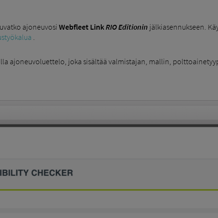
tuvatko ajoneuvosi
Webfleet Link
RIO Editionin
jälkiasennukseen. Käy
ustyökalua
.
la ajoneuvoluettelo, joka sisältää valmistajan, mallin, polttoainety