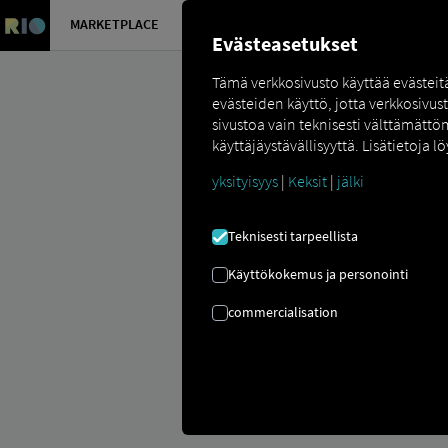
MARKETPLACE
YLEISKATS
Evästeasetukset
Tämä verkkosivusto käyttää evästei
evästeiden käyttö, jotta verkkosivus
sivustoa vain teknisesti välttämättö
käyttäjäystävällisyyttä. Lisätietoja lö
yksityisyys
|
Keksit
|
jälki
Marketplace
Connectors
Webfleet 
Teknisesti tarpeellista
Käyttökokemus ja personointi
commercialisation
WEBFLEET PE