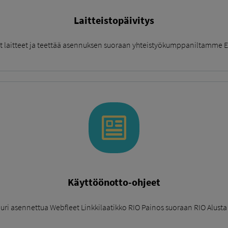
Laitteistopäivitys
vat laitteet ja teettää asennuksen suoraan yhteistyökumppaniltamme
Käyttöönotto-ohjeet
juuri asennettua Webfleet Linkkilaatikko RIO Painos suoraan RIO Alus