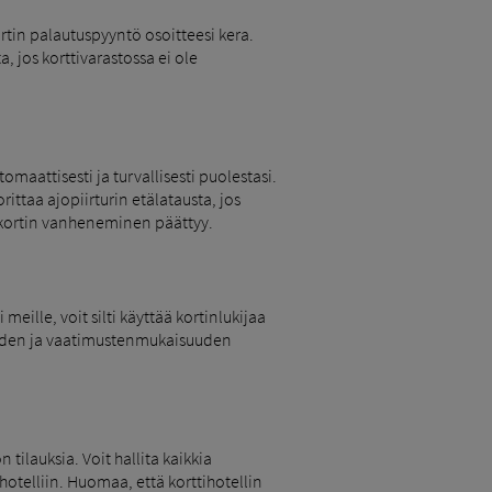
kortin palautuspyyntö osoitteesi kera.
 jos korttivarastossa ei ole
attisesti ja turvallisesti puolestasi.
ttaa ajopiirturin etälatausta, jos
sen kortin vanheneminen päättyy.
eille, voit silti käyttää kortinlukijaa
isuuden ja vaatimustenmukaisuuden
tilauksia. Voit hallita kaikkia
tihotelliin. Huomaa, että korttihotellin