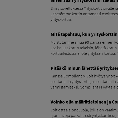
Miten saan yrityskorttini takaisi
Siirry sovelluksessa Yrityskortit-sivulle
Lähetämme kortin antamaasi osoitteeseen
yrityskorttia.
Mitä tapahtuu, kun yrityskortti
Muistutamme sinua 90 päivää ennen kort
Jos haluat kortin takaisin, lähetä kor
korttiarkistossa ei ole yrityksen korttia
Pitääkö minun lähettää yritykseni
Kanssa Compliant M Voit hyötyä yrityskor
asettamalla yrityskortit ja asentamall
varmistamiseksi. Compliant M Käytä aj
Voinko olla määrätietoinen ja C
Voit ostaa ajoneuvoja, joilla on vaatimu
ajoneuvoja paikallisesti yrityskorttiesi j