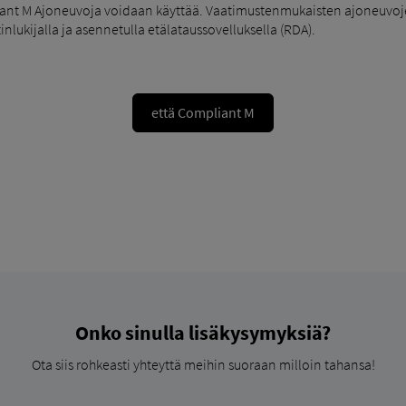
pliant M Ajoneuvoja voidaan käyttää. Vaatimustenmukaisten ajoneuvoj
rtinlukijalla ja asennetulla etälataussovelluksella (RDA).
että Compliant M
Onko sinulla lisäkysymyksiä?
Ota siis rohkeasti yhteyttä meihin suoraan milloin tahansa!