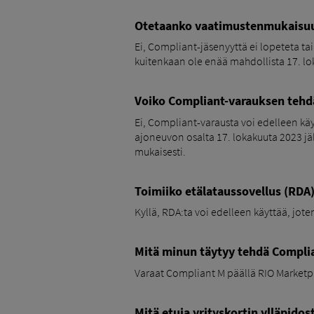
Otetaanko vaatimustenmukaisuu
Ei, Compliant-jäsenyyttä ei lopeteta t
kuitenkaan ole enää mahdollista 17. lok
Voiko Compliant-varauksen tehdä
Ei, Compliant-varausta voi edelleen kä
ajoneuvon osalta 17. lokakuuta 2023 jäl
mukaisesti.
Toimiiko etälataussovellus (RDA)
Kyllä, RDA:ta voi edelleen käyttää, jot
Mitä minun täytyy tehdä Complian
Varaat Compliant M päällä RIO Marketpla
Mitä etuja yrityskortin ylläpidos