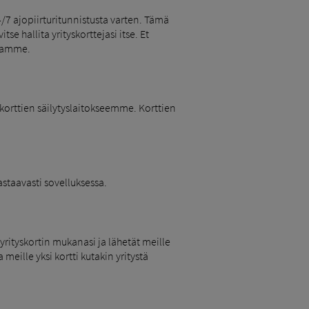
4/7 ajopiirturitunnistusta varten. Tämä
se hallita yrityskorttejasi itse. Et
ssamme.
 korttien säilytyslaitokseemme. Korttien
astaavasti sovelluksessa.
yrityskortin mukanasi ja lähetät meille
 meille yksi kortti kutakin yritystä