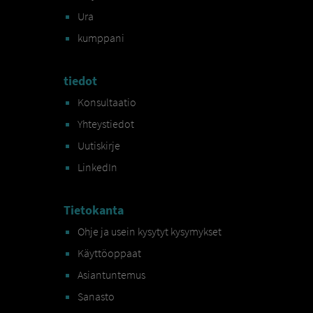
Ura
kumppani
tiedot
Konsultaatio
Yhteystiedot
Uutiskirje
LinkedIn
Tietokanta
Ohje ja usein kysytyt kysymykset
Käyttöoppaat
Asiantuntemus
Sanasto