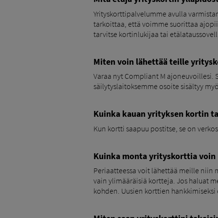
Yrityskorttipalvelumme avulla varmistamm
tarkoittaa, että voimme suorittaa ajopiir
tarvitse kortinlukijaa tai etälataussove
Miten voin lähettää teille yritysk
Varaa nyt Compliant M ajoneuvoillesi. So
säilytyslaitoksemme osoite sisältyy myös
Kuinka kauan yrityksen kortin ta
Kun kortti saapuu postitse, se on verkos
Kuinka monta yrityskorttia voin 
Periaatteessa voit lähettää meille niin 
vain ylimääräisiä kortteja. Jos haluat mei
kohden. Uusien korttien hankkimiseksi 