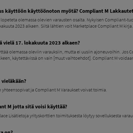
s käyttöön käyttöönoton myötä? Compliant M Lakkaute
ai lopeteta olemassa olevien varausten osalta. Nykyisen Compliant-
akuuta 2023 alkaen. Siitä lähtien voit Marketplace Compliant M kirja.
 vielä 17. lokakuuta 2023 alkaen?
yttää olemassa oleviin varauksiin, mutta ei uusiin ajoneuvoihin. Jos
keen, käytettävissä on vain [muut vaihtoehdot]. Compliant M voidaan 
 vieläkään?
en yhteensopivat ja Compliant M Varaukset voivat toimia.
t M jotta sitä voisi käyttää?
ce Lisätietoja yrityskorttien toimituksesta löytyy sovelluksesta vara
ta on?