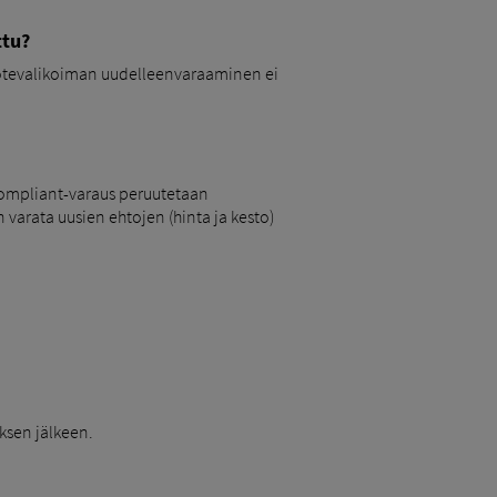
ttu?
tuotevalikoiman uudelleenvaraaminen ei
 Compliant-varaus peruutetaan
varata uusien ehtojen (hinta ja kesto)
uksen jälkeen.