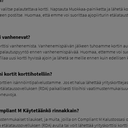
n?
 ja valitse palautettava kortti. Napsauta Muokkaa-painiketta ja lähetä 
 postitse. Huomaa, että emme voi suorittaa ajopiirturin etälatausta,
ni vanhenevat?
tisi vanhenemista. Vanhenemispäivän jälkeen tuhoamme kortin automa
tin palautuspyyntö ennen vanhenemispäivää. Huomaa, ettemme voi suori
. Tilaa uusi kortti hyvissä ajoin ja lähetä se meille ennen kuin edelli
 kortit korttihotelliin?
ttien isännöintipalvelustamme. Jos et halua lähettää yrityskorttejasi m
a etälataussovelluksen (RDA) paikallisesti tiloihisi vaatimustenmuka
oneuvoja.
ompliant M Käytetäänkö rinnakkain?
stenmukaiset tilaukset, ja muita, joilla on Compliant M Kalustossasi on 
a etälataussovelluksen (RDA) avulla tai voit lähettää yrityskorttisi kort