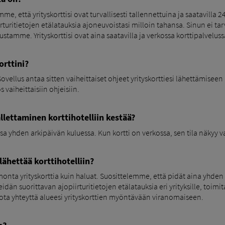
e, että yrityskorttisi ovat turvallisesti tallennettuina ja saatavilla 2
turitietojen etälatauksia ajoneuvoistasi milloin tahansa. Sinun ei tarvit
llustamme. Yrityskorttisi ovat aina saatavilla ja verkossa korttipalvelu
orttini?
vellus antaa sitten vaiheittaiset ohjeet yrityskorttiesi lähettämiseen
 vaiheittaisiin ohjeisiin.
llettaminen korttihotelliin kestää?
sa yhden arkipäivän kuluessa. Kun kortti on verkossa, sen tila näkyy v
lähettää korttihotelliin?
monta yrityskorttia kuin haluat. Suosittelemme, että pidät aina yhden 
dän suorittavan ajopiirturitietojen etälatauksia eri yrityksille, toimita
ota yhteyttä alueesi yrityskorttien myöntävään viranomaiseen.