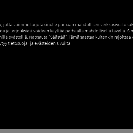
NERS
EXPERT KNOWLEDGE
DEMO
tä, jotta voimme tarjota sinulle parhaan mahdollisen verkkosivustok
toa ja tarjouksiasi voidaan käyttää parhaalla mahdollisella tavalla. S
millä evästeillä. Napsauta "Säästää". Tämä saattaa kuitenkin rajoittaa
ytyy tietosuoja- ja evästeiden sivuilta.
T KYSYMYKSET
etää ja ottaa huomioon muuttomatkasta.