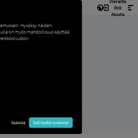
Vierailla
RIO
Alusta
okemuksen. Hyväksy näiden
inulla on myös mahdollisuus käyttää
 verkkosivuston
Säästää
Salli kaikki evästeet