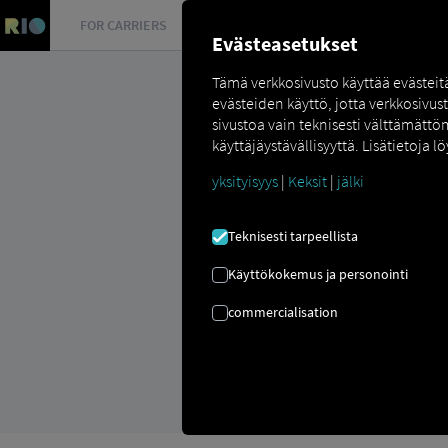
FOR CARRIERS
FOR SHIPPERS
FOR BUSINESS PART
Evästeasetukset
Tämä verkkosivusto käyttää evästei
evästeiden käyttö, jotta verkkosivus
sivustoa vain teknisesti välttämättö
käyttäjäystävällisyyttä. Lisätietoja lö
yksityisyys
|
Keksit
|
jälki
USEIN KYSYTY
Teknisesti tarpeellista
Käyttökokemus ja personointi
Kaikki mitä sinun tarvitsee ti
commercialisation