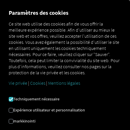
MARKETPLACE
APERÇU
Paramètres des cookies
Ce site web utilise des cookies afin de vous offrir la
meilleure expérience possible. Afin d'utiliser au mieux le
Marketplace
Connectors
CO3 Connect
site web et vos offres, veuillez accepter l'utilisation de ces
cookies. Vous avez également la possibilité d'utiliser le site
en utilisant uniquement les cookies techniquement
nécessaires. Pour ce faire, veuillez cliquer sur "Sauver".
Toutefois, cela peut limiter la convivialité du site web. Pour
CO3 CONNECT
plus d'informations, veuillez consulter nos pages sur la
protection de la vie privée et les cookies.
Vie privée
|
Cookies
|
Mentions légales
Intégration d'un fournisseur externe
Votre flotte comprend-elle des véhicules de
Techniquement nécessaire
cette marque ? Connectez-les directement
à la
plateforme RIO
et affichez leur
Expérience utilisateur et personnalisation
position sur la
carte RIO
. Il vous suffit d’un
markkinointi
compte
RIO
et d’au moins un véhicule
compatible
déjà actif dans l’autre