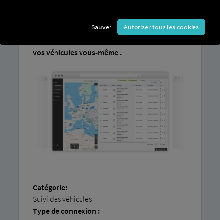
système.
Vous trouverez dans nos
instructions
Sauver
Autoriser tous les cookies
étape par étape
une explication détaillée
de la manière de
connecter facilement
vos véhicules vous-même
.
Catégorie:
Suivi des véhicules
Type de connexion :