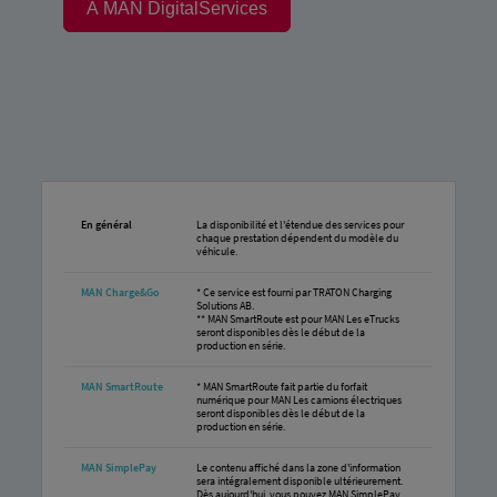
À MAN DigitalServices
En général
La disponibilité et l'étendue des services pour
chaque prestation dépendent du modèle du
véhicule.
MAN Charge&Go
* Ce service est fourni par TRATON Charging
Solutions AB.
** MAN SmartRoute est pour MAN Les eTrucks
seront disponibles dès le début de la
production en série.
MAN SmartRoute
* MAN SmartRoute fait partie du forfait
numérique pour MAN Les camions électriques
seront disponibles dès le début de la
production en série.
MAN SimplePay
Le contenu affiché dans la zone d'information
sera intégralement disponible ultérieurement.
Dès aujourd'hui, vous pouvez MAN SimplePay