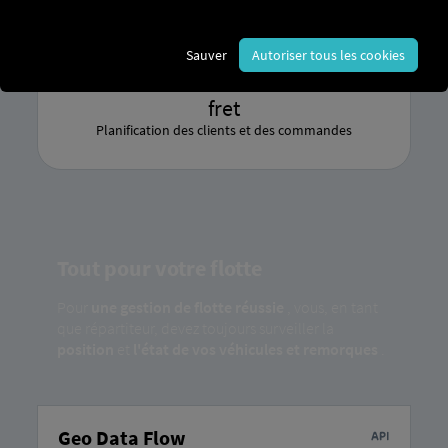
Services pour le chauffeur
Sauver
Autoriser tous les cookies
fret
Planification des clients et des commandes
Tout pour votre flotte
Pour
une gestion de flotte réussie
, vous, en tant
que répartiteur, devez toujours surveiller la
position
et
l'état de vos véhicules et remorques
.
Geo Data Flow