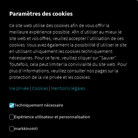
MARKETPLACE
APERÇU
Paramètres des cookies
RIO MARKETPLACE
Ce site web utilise des cookies afin de vous offrir la
meilleure expérience possible. Afin d'utiliser au mieux le
site web et vos offres, veuillez accepter l'utilisation de ces
Notre RIO Marketplace Nous proposons une
cookies. Vous avez également la possibilité d'utiliser le site
vaste gamme de services. Trouvez la
solution
en utilisant uniquement les cookies techniquement
nécessaires. Pour ce faire, veuillez cliquer sur "Sauver".
idéale pour vos processus de transport et de
Toutefois, cela peut limiter la convivialité du site web. Pour
logistique innovants.
plus d'informations, veuillez consulter nos pages sur la
protection de la vie privée et les cookies.
Vie privée
|
Cookies
|
Mentions légales
véhicules
Tout pour votre flotte
Techniquement nécessaire
Expérience utilisateur et personnalisation
markkinointi
conducteur