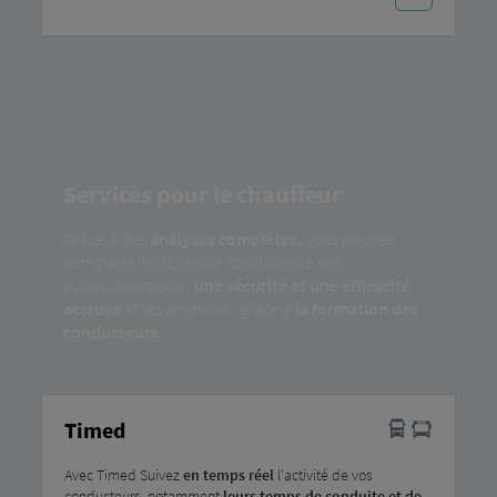
Services pour le chauffeur
Grâce à des
analyses complètes,
vous pouvez
comparer les styles de conduite de vos
conducteurs pour
une sécurité et une efficacité
accrues
et les améliorer grâce à
la formation des
conducteurs
.
Timed
Avec Timed Suivez
en temps réel
l'activité de vos
conducteurs, notamment
leurs temps de conduite et de