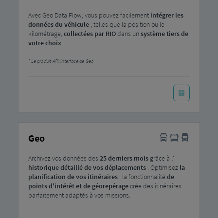
Avec Geo Data Flow, vous pouvez facilement
intégrer
les
données du véhicule
, telles que la position ou le
kilométrage,
collectées par RIO
dans un
système tiers de
votre choix
.
Le produit API/interface de Geo
Geo
Archivez vos données des
25 derniers mois
grâce à l'
historique détaillé de vos déplacements
. Optimisez
la
planification de vos itinéraires
: la fonctionnalité
de
points d'intérêt et de géorepérage
crée des itinéraires
parfaitement adaptés à vos missions.