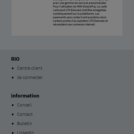
avec une gamme de services personnalisée.
Pour l'utilisation de MAN SimplePay La carte
carburant UTA Edenred doit être enregistrée
numériquement sur la plateforme. Les
paiements sans contact sont possibles dans
certains points d'acceptation UTA Edenred et
nécessitent une connexion internet.
RIO
Centre client
Se connecter
information
Conseil
Contact
Bulletin
LinkedIn