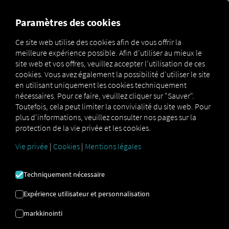
MARKETPLACE
APERÇU
Paramètres des cookies
Ce site web utilise des cookies afin de vous offrir la
meilleure expérience possible. Afin d'utiliser au mieux le
Marketplace
Connectors
Fleetboard Connect
site web et vos offres, veuillez accepter l'utilisation de ces
cookies. Vous avez également la possibilité d'utiliser le site
en utilisant uniquement les cookies techniquement
nécessaires. Pour ce faire, veuillez cliquer sur "Sauver".
Toutefois, cela peut limiter la convivialité du site web. Pour
FLEETBOARD
plus d'informations, veuillez consulter nos pages sur la
protection de la vie privée et les cookies.
CONNECTER
Vie privée
|
Cookies
|
Mentions légales
Intégration d'un fournisseur externe
Techniquement nécessaire
Utilisez-vous les services de
Fleetboard
?
Expérience utilisateur et personnalisation
Connectez alors les véhicules concernés
directement à la
plateforme RIO
et affichez
markkinointi
leur position sur la
carte RIO
.