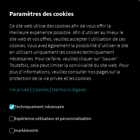
MARKETPLACE
APERÇU
Paramètres des cookies
Ce site web utilise des cookies afin de vous offrir la
meilleure expérience possible. Afin d'utiliser au mieux le
MAN
MAN
site web et vos offres, veuillez accepter l'utilisation de ces
Marketplace
Connectors
DigitalServices
Connect
cookies. Vous avez également la possibilité d'utiliser le site
en utilisant uniquement les cookies techniquement
nécessaires. Pour ce faire, veuillez cliquer sur "Sauver".
Toutefois, cela peut limiter la convivialité du site web. Pour
plus d'informations, veuillez consulter nos pages sur la
MAN CONNECTER
protection de la vie privée et les cookies.
Vie privée
|
Cookies
|
Mentions légales
Intégration d'un fournisseur externe
Techniquement nécessaire
Votre flotte comprend-elle des véhicules
MAN
? Connectez-les directement à la
Expérience utilisateur et personnalisation
plateforme RIO
et visualisez leur position
markkinointi
sur la
carte RIO
. Un compte
RIO
et au
moins un véhicule compatible suffisent
.