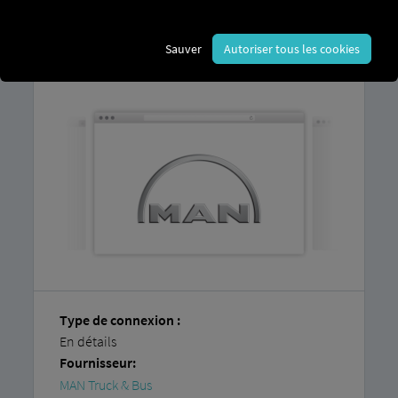
Vous trouverez dans nos
instructions
étape par étape
une explication détaillée
Sauver
Autoriser tous les cookies
de la manière de
connecter facilement
vos véhicules vous-même
.
Type de connexion :
En détails
Fournisseur:
MAN Truck & Bus